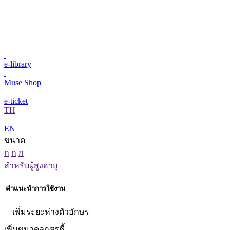
e-library
Muse Shop
e-ticket
TH
EN
ขนาด
ก
ก
ก
สำหรับผู้สูงอายุ
คำแนะนำการใช้งาน
เพิ่มระยะห่างตัวอักษร
เพิ่มขนาดลูกศรชี้