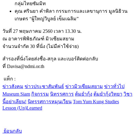
กลุ่มไทยซัมมิท
คุณ ศรินยา คำพิลา กรรมการและเลขานุการ มูลนิธิวน
เกษตร “ผู้ใหญ่วิบูลย์ เข็มเฉลิม”
วันที่ 27 พฤษภาคม 2560 เวลา 13.30 น.
ณ อาคารพิพิธภัณฑ์ มิวเซียมสยาม
จำนวนจำกัด 30 ที่นั่ง (ไม่มีค่าใช้จ่าย)
สำรองที่นั่งโดยส่งชื่อ-สกุล และเบอร์ติดต่อกลับ
ที่ Davisa@ndmi.or.th
แท็ก :
ข่าวสังคม
ข่าวประชาสัมพันธ์
ข่าวมิวเซียมสยาม
ข่าวทั่วไป
Museum Siam
กิจกรรม
นิทรรศการ
ต้มยำกุ้ง
ต้มยำกุ้งวิทยา
วิชา
นี้อย่าเลียน!
นิทรรศการหมุนเวียน
Tom Yum Kung Studies
Lesson (Un)Learned
ย้อนกลับ