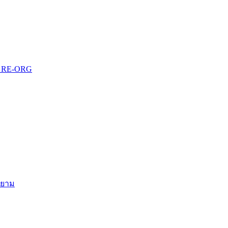
บบ RE-ORG
สยาม