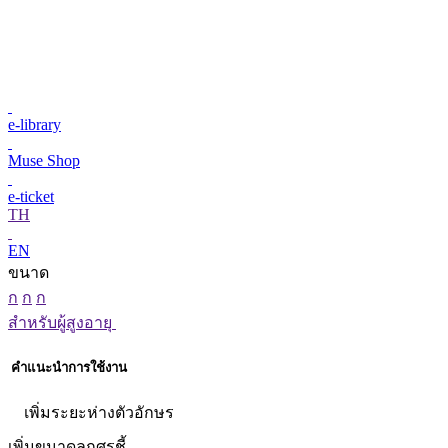
e-library
Muse Shop
e-ticket
TH
EN
ขนาด
ก
ก
ก
สำหรับผู้สูงอายุ
คำแนะนำการใช้งาน
เพิ่มระยะห่างตัวอักษร
เพิ่มขนาดลูกศรชี้