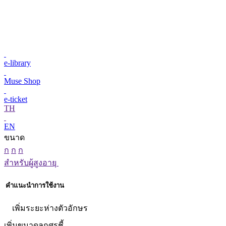
e-library
Muse Shop
e-ticket
TH
EN
ขนาด
ก
ก
ก
สำหรับผู้สูงอายุ
คำแนะนำการใช้งาน
เพิ่มระยะห่างตัวอักษร
เพิ่มขนาดลูกศรชี้