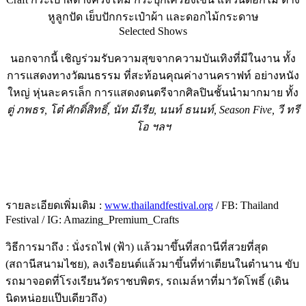
หูลูกปัด เย็บปักกระเป๋าผ้า และดอกไม้กระดาษ
Selected Shows
นอกจากนี้ เชิญร่วมรับความสุขจากความบันเทิงที่มีในงาน ทั้ง
การแสดงทางวัฒนธรรม ที่สะท้อนคุณค่างานคราฟท์ อย่างหนัง
ใหญ่ หุ่นละครเล็ก การแสดงดนตรีจากศิลปินชั้นนำมากมาย ทั้ง
ตู่ ภพธร, โต๋ ศักดิ์สิทธิ์, นัท มีเรีย, นนท์ ธนนท์, Season Five, วี ทรี
โอ ฯลฯ
รายละเอียดเพิ่มเติม :
www.thailandfestival.org
/ FB: Thailand
Festival / IG: Amazing_Premium_Crafts
วิธีการมาถึง : นั่งรถไฟ (ฟ้า) แล้วมาขึ้นที่สถานีที่สวยที่สุด
(สถานีสนามไชย), ลงเรือยนต์แล้วมาขึ้นที่ท่าเตียนในตำนาน ขับ
รถมาจอดที่โรงเรียนวัดราชบพิตร, รถเมล์หาที่มาวัดโพธิ์ (เดิน
นิดหน่อยแป๊บเดียวถึง)