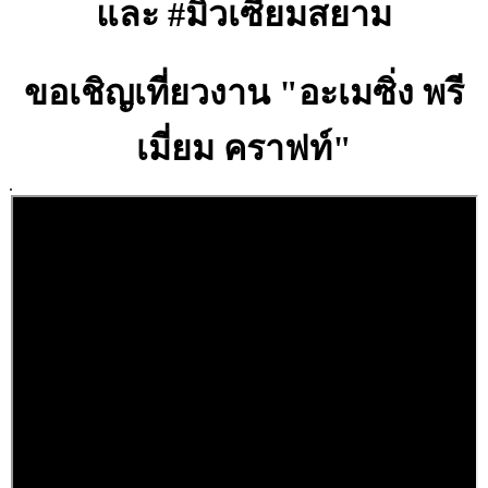
และ #มิวเซียมสยาม
ขอเชิญเที่ยว
งาน "อะเมซิ่ง พรี
เมี่ยม คราฟท์"
.