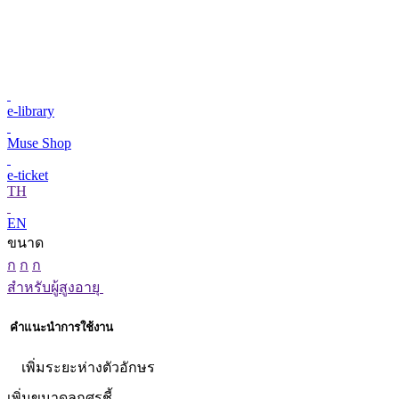
e-library
Muse Shop
e-ticket
TH
EN
ขนาด
ก
ก
ก
สำหรับผู้สูงอายุ
คำแนะนำการใช้งาน
เพิ่มระยะห่างตัวอักษร
เพิ่มขนาดลูกศรชี้