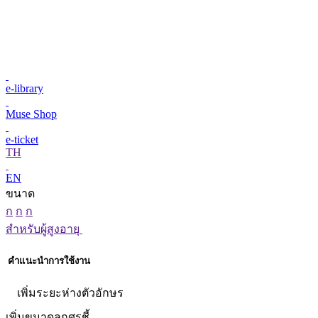
e-library
Muse Shop
e-ticket
TH
EN
ขนาด
ก
ก
ก
สำหรับผู้สูงอายุ
คำแนะนำการใช้งาน
เพิ่มระยะห่างตัวอักษร
เพิ่มขนาดลูกศรชี้