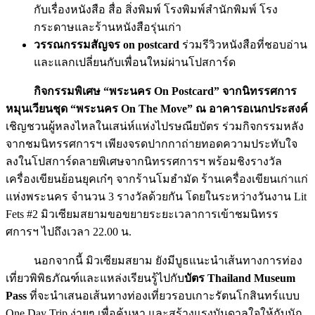
กระดาษและร้านหนังสือรุ่นเก่า
วรรณกรรมสัญจร
on postcard
ร่วมรีวิวหนังสือที่ชอบอ่าน
และแลกเปลี่ยนกับเพื่อนใหม่ผ่านโปสการ์ด
กิจกรรมพิเศษ “พระนคร
On Postcard” จากนิทรรศการ
หมุนเวียนชุด “พระนคร On The Move”
ณ อาคารอเนกประสงค์
เชิญชวนผู้หลงไหลในเสน่ห์แห่งไปรษณียบัตร ร่วมกิจกรรมหลัง
จากชมนิทรรศการฯ เพียงจรดปากกาถ่ายทอดความประทับใจ
ลงในโปสการ์ดลายพิเศษจากนิทรรศการฯ พร้อมชิงรางวัล
เครื่องเขียนย้อนยุคเก๋ๆ จากร้านโมฮำมัด ร้านเครื่องเขียนเก่าแก่
แห่งพระนคร จำนวน 3 รางวัลด้วยกัน โดยในระหว่างวันงาน Lit
Fets #2 มิวเซียมสยามขอขยายระยะเวลาการเข้าชมนิทรร
ศการฯ ไปถึงเวลา 22.00 น.
นอกจากนี้ มิวเซียมสยาม ยังมีบูธแนะนำเส้นทางการท่อง
เที่ยวพิพิธภัณฑ์และแหล่งเรียนรู้ไปกับ
บัตร
Thailand Museum
Pass
ที่จะนำเสนอเส้นทางท่องเที่ยวรอบเกาะรัตนโกสินทร์แบบ
One Day Trip ง่ายๆ เพื่อค้นหา และสร้างแรงบันดาลใจให้กับนัก
เขียน นักอ่านอีกด้วย