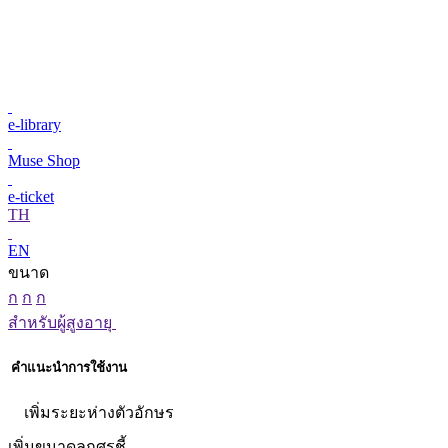
e-library
Muse Shop
e-ticket
TH
EN
ขนาด
ก
ก
ก
สำหรับผู้สูงอายุ
คำแนะนำการใช้งาน
เพิ่มระยะห่างตัวอักษร
เพิ่มขนาดลูกศรชี้