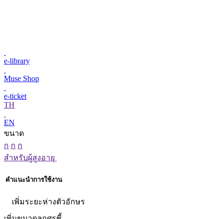
e-library
Muse Shop
e-ticket
TH
EN
ขนาด
ก
ก
ก
สำหรับผู้สูงอายุ
คำแนะนำการใช้งาน
เพิ่มระยะห่างตัวอักษร
เพิ่มขนาดลูกศรชี้