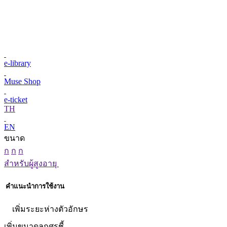
e-library
Muse Shop
e-ticket
TH
EN
ขนาด
ก
ก
ก
สำหรับผู้สูงอายุ
คำแนะนำการใช้งาน
เพิ่มระยะห่างตัวอักษร
เพิ่มขนาดลูกศรชี้