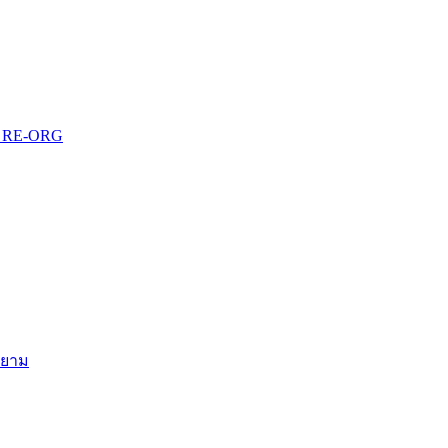
บบ RE-ORG
สยาม