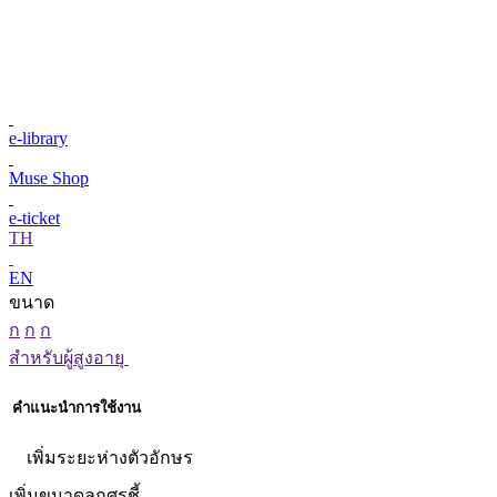
e-library
Muse Shop
e-ticket
TH
EN
ขนาด
ก
ก
ก
สำหรับผู้สูงอายุ
คำแนะนำการใช้งาน
เพิ่มระยะห่างตัวอักษร
เพิ่มขนาดลูกศรชี้