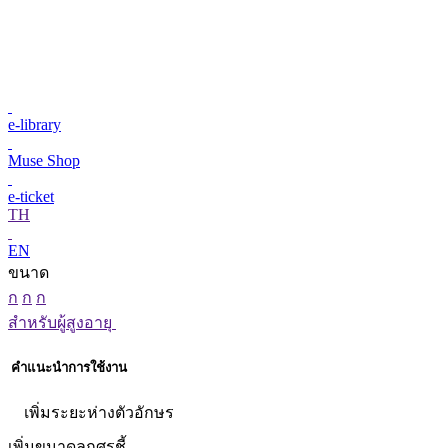
e-library
Muse Shop
e-ticket
TH
EN
ขนาด
ก
ก
ก
สำหรับผู้สูงอายุ
คำแนะนำการใช้งาน
เพิ่มระยะห่างตัวอักษร
เพิ่มขนาดลูกศรชี้