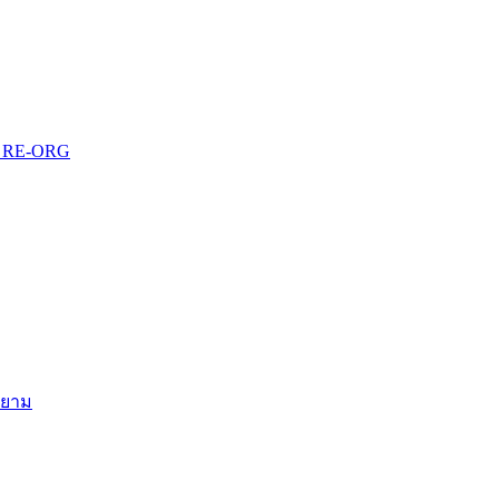
บบ RE-ORG
สยาม