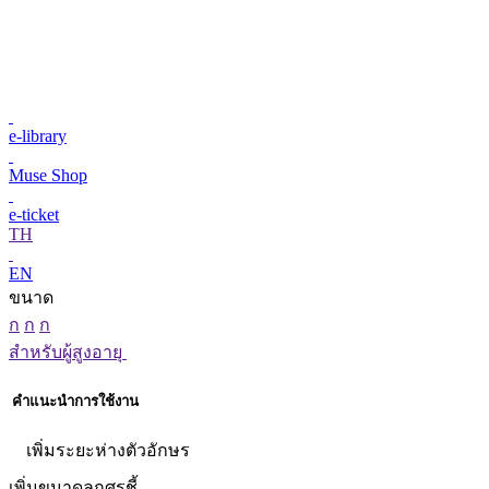
e-library
Muse Shop
e-ticket
TH
EN
ขนาด
ก
ก
ก
สำหรับผู้สูงอายุ
คำแนะนำการใช้งาน
เพิ่มระยะห่างตัวอักษร
เพิ่มขนาดลูกศรชี้