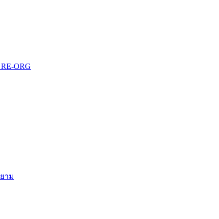
บบ RE-ORG
สยาม