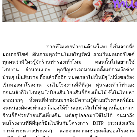
“จากที่ไม่เคยทำงานด้านนี้เลย ก็เริ่มจากนั่ง
มอเตอร์ไซค์ เดินถามทุกร้านในเจริญรัตน์ ถามวินมอเตอร์ไซค์
ทุกคนว่ามีใครรู้จักร้านทำรองเท้าไหม ตอนนั้นไม่อยากใช้
โรงงาน จำนวนเยอะ ทุกปัญหาเจอมาหมดตั้งแต่ตามง้อช่าง
บ้านๆ เป็นสิบราย ตื๊อแล้วตื๊ออีก หมดเวลาไปเป็นปีๆ ไปนั่งขอร้อง
เริ่มมองหาโรงงาน จนไปโรงงานที่ดีที่สุด หุ่นรองเท้าก็ทำเอง
ตอนหลังก็ไปโรงหุ่น ไปโรงส้น โรงส้นก็ต้องเป็นไม้ ซึ่งในไทยหา
ยากมากๆ ทั้งคนที่ทำส่วนมากยังมีความรู้ด้านสรีรศาสตร์น้อย
จนหน่องคิดจะทำเอง ก็ลองให้ร้านแกะสลักไม้ทำดู เหนื่อยมากๆ
ร้านก็ดีช่วยทำจนถึงเที่ยงคืน แต่สรุปออกมาใช้ไม่ได้ จนมาถึง
พบโรงงานที่ดีที่สุดก็บินไปจีนกับโครงการ DITP (กรมส่งเสริม
การค้าระหว่างประเทศ) และจากความช่วยเหลือของโรงงาน