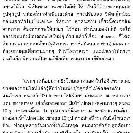
อย่างวิดีโอ พี่เป็ดช่างภาพเขาใจดีทำให้ อันนี้ก็ต้องขอบคุณค่ะ
รูปทุกรูป หน่องก็มาทำเพิ่มเองด้วย การปรับแสง รีทัชเล็กน้อย
ตอนแรกทำไม่เป็นเลยนะ ก็หัดเอา หาคนสอน เดี๋ยวนี้คนตัดสิน
จากภาพ ต้องทำภาพให้สวยๆ ไว้ก่อน ทำเป็นเองมันก็ดี จะได้
ลองปรับแต่งเผื่อเจออะไรใหม่ๆ ด้วย แล้วก็เรื่อง influencer ก็โชค
ดีมากที่คุณหวานเจี๊ยบ (ผู้จัดการดาราชื่อดังหลายท่าน) ติดต่อมา
ต้องขอบคุณพี่หวานมากๆ ที่ให้โอกาสเรา แนะนำเราให้ดารา
คนอื่นอีก พี่หวานเป็นคนมีชื่อเสียงคนแรกเลยที่ติดต่อมา
“แรกๆ เหนื่อยมาก ยิงโฆษณาตลอด ในไอจี เพราะเคย
ขายของออนไลน์แล้วรู้สึกว่าในเฟซบุ๊กลูกค้าไม่ค่อยตรงกับ
สินค้าเรา หน่องก็ปรับ interest ไปเรื่อยๆ มีทดลอง interest กว้าง
แคบ niche mass แล้วก็ตลอดเวลา มีเข้าไปกด like คนต่างๆ คนละ
10 รูป เช่นคนนี้กด like รูปแบรนด์นี้นะ เขาน่าจะชอบแบรนด์เรา
หน่องก็เข้าไปกด like เขาเลย 10 รูป ทำอย่างนี้รวมกับยิงโฆษณา
ด้วย ทำอยู่หลายวันมากทั้งวันไม่หยุด หน่องว่าสำคัญสุดคือเรา
น่าจะสังเกตว่าคนอื่นนำเสนอยังไงอะไร ลองคิดดู ให้เวลากับมัน