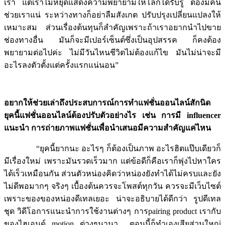
เรา แต่เราไม่หยุดแสดงความพยายามให้โลกได้รับรู้ ต้องมีคน
ช่วยเราแน่ ระหว่างทางก็อย่าลืมสังเกต ปรับปรุงเปลี่ยนแปลงให้
เหมาะสม ส่วนเรื่องต้นทุนก็สำคัญเพราะถ้าเราอยากนำไปขาย
ช่องทางอื่น มันก็จะมีเปอร์เซ็นต์ซึ่งเป็นอุปสรรค ก็คงต้อง
พยายามต่อไปค่ะ ไม่มีวันไหนชีวิตไม่ต้องแก้ไข มันไม่น่าจะมี
อะไรลงตัวตั้งแต่ครั้งแรกแน่นอน”
อยากให้ช่วยเล่าถึงประสบการณ์การทำแฟชั่นออนไลน์สักนิด
ยุคนี้แฟชั่นออนไลน์ต้องปรับตัวอย่างไร เช่น การมี influencer
แนะนำ การถ่ายภาพแฟชั่นเพื่อนำเสนอมีความสำคัญแค่ไหน
“ยุคนี้ยากนะ อะไรๆ ก็ต้องเป็นภาพ อะไรฮิตแป๊บเดียวก็
มีเรื่องใหม่ เพราะมันรวดเร็วมาก แต่ข้อดีก็คือเราก็พุ่งไปหาใคร
ได้เร็วเหมือนกัน ส่วนตัวหน่องคิดว่าหน่องยังทำได้ไม่ครบและยัง
ไม่ดีพอมากๆ จริงๆ เบื้องต้นควรจะโพสต์ทุกวัน ควรจะมีเว็บไซต์
เพราะของของหน่องดีเทลเยอะ น่าจะอธิบายได้ดีกว่า รูปดีเทล
ชุด วิดีโอการแนะนำการใช้งานต่างๆ การpairing product เรากับ
ของไฮเอนด์ motion ต่างๆนานา ตอนนี้ก็ทำเองเสียส่วนใหญ่