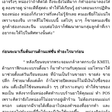
เอาจริงๆ หน่องว่าถ้าคิดได้ ถึงจะยังไม่ดีมาก ก็ทำออกมาลองใส่
ดู ลองขายดู น่าจะดีที่สุดค่ะ ทำให้ได้เรียนรู้ อย่างตอนแรกปฏิทิน
ของหน่อง หน่องก็กังวลว่าฝรั่งคงไม่รู้จักเลย คนเอเชียก็ไม่แน่ใจ
เพราะของจีน เกาหลีไม่ใช่แบบนี้ แต่ไปๆ มาๆ ก็ขายคนเอเชีย
ลูกค้าฮ่องกงและจีน แบบต่อไปเราก็พัฒนาตามกลุ่มลูกค้าที่เรา
อยากจะให้ไปในทิศทางนั้นค่ะ”
ก่อนจะมาเริ่มต้นงานด้านแฟชั่น ทำอะไรมาก่อน
“ หลังเรียนจบจากพระจอมเกล้าลาดกระบัง KMITL
ด้านกราฟิกและแบรนดิ้งมา ก็มาทำงานกับคุณแม่ แม่โทรมาให้
มาช่วยตั้งแต่วันเรียนจบเลย ที่บ้านเป็นร้านขายยา ขายส่ง ขาย
ปลีก ก็ช่วยมาตั้งแต่เด็ก ถ้าไม่ช่วยปิดเทอมก็ไม่มีเงินไปซื้อของ
เล่น แต๊ะเอียก็ใช้จนหมดแล้ว ๆๆ (หัวเราะสนุก) ทำให้ขายของ
พอเป็น หลังจากนั้นหน่องคิดทำระบบร้านยาให้คุณแม่ ทำ POS
เพราะคิดว่ายังไงหน่องก็ไม่อยากอยู่เฝ้าร้าน ไม่ต้องรอจนแม่แก่
หรอก แต่อยากมีรายได้เพื่อเอาไปลองทำของที่อยากทำ และ
สามารถไปทำงานที่อื่นได้และมีเงินใช้มากขึ้น หน่องคิดว่าถ้า