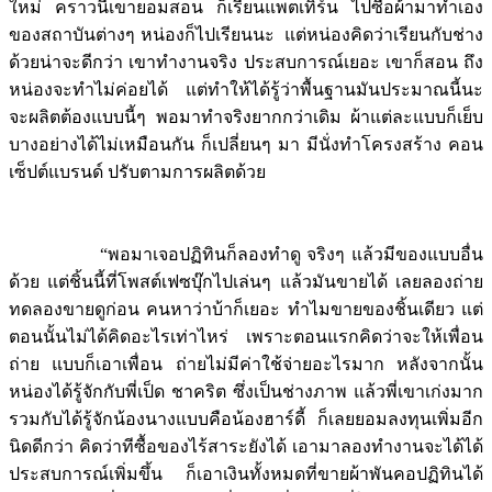
ใหม่ คราวนี้เขายอมสอน ก็เรียนแพตเทิร์น ไปซื้อผ้ามาทำเอง
ของสถาบันต่างๆ หน่องก็ไปเรียนนะ แต่หน่องคิดว่าเรียนกับช่าง
ด้วยน่าจะดีกว่า เขาทำงานจริง ประสบการณ์เยอะ เขาก็สอน ถึง
หน่องจะทำไม่ค่อยได้ แต่ทำให้ได้รู้ว่าพื้นฐานมันประมาณนี้นะ
จะผลิตต้องแบบนี้ๆ พอมาทำจริงยากกว่าเดิม ผ้าแต่ละแบบก็เย็บ
บางอย่างได้ไม่เหมือนกัน ก็เปลี่ยนๆ มา มีนั่งทำโครงสร้าง คอน
เซ็ปต์แบรนด์ ปรับตามการผลิตด้วย
“พอมาเจอปฏิทินก็ลองทำดู จริงๆ แล้วมีของแบบอื่น
ด้วย แต่ชิ้นนี้ที่โพสต์เฟซบุ๊กไปเล่นๆ แล้วมันขายได้ เลยลองถ่าย
ทดลองขายดูก่อน คนหาว่าบ้าก็เยอะ ทำไมขายของชิ้นเดียว แต่
ตอนนั้นไม่ได้คิดอะไรเท่าไหร่ เพราะตอนแรกคิดว่าจะให้เพื่อน
ถ่าย แบบก็เอาเพื่อน ถ่ายไม่มีค่าใช้จ่ายอะไรมาก หลังจากนั้น
หน่องได้รู้จักกับพี่เป็ด ชาคริต ซึ่งเป็นช่างภาพ แล้วพี่เขาเก่งมาก
รวมกับได้รู้จักน้องนางแบบคือน้องฮาร์ดี้ ก็เลยยอมลงทุนเพิ่มอีก
นิดดีกว่า คิดว่าทีซื้อของไร้สาระยังได้ เอามาลองทำงานจะได้ได้
ประสบการณ์เพิ่มขึ้น ก็เอาเงินทั้งหมดที่ขายผ้าพันคอปฏิทินได้