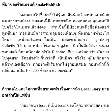
ที่มาของชื่อแบรนด์ SnakeFishFish
“ตอนแรกไปซื้อผ้ายังไม่รู้เลย มีหน้ากว้างหน้าแคบด้วย
คนขายถามยังงง จนตอนนี้มีแทบทุกชนิด ลองทดสอบคุณสมบัติ
ไปครึ่งกิโลเมตรแล้วมั้งคะ ส่วนชื่อนี้มีน้องคนหนึ่งชื่อน้องแอร์
พูดขึ้นมา ตอนนั้นมีการรวมกลุ่มของเพื่อนๆ ที่พยายามทำอะไร
ใหม่ๆ เหมือนกันแต่ทำไม่เป็น น้องเขาก็บอกว่า งูๆปลาๆ
snakefishfish มาก หน่องก็ชอบเลย ดูง่ายๆ ดี เป็นสัตว์ด้วย หน่อง
ชอบสัตว์ ก็ถามน้องต่อ ทำไมมี snake เดียว แอร์บอกว่า มันยาว
ไปพูดยาก อีกอย่างมันก็น่ารักดี เป็นมิตร จริงใจ ดูไม่เก๊กมาก
แล้วหน่องเชื่อว่า ทุกอย่างก็เริ่มจากไม่รู้ก่อนเสมอ ก่อนหน้านี้ก็
เปลี่ยนมาเป็น 100-200 ชื่อเลย กว่าจะชอบ”
ก้าวต่อไปและโอกาสที่อยากจะทำ เรื่องการนำ Local Story
มาบ
อกเล่าเป็นแฟชั่น
“ก็อยากนำ local ที่เป็น local ของโลกมาทำด้วยค่ะ แต่