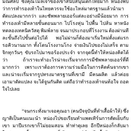
มณีศิลป์ ซึ่งคุณโมลีเจ้าของเขาสนับสนุนเด็กไทยมาก หน่องพบ
ว่าการทำรองเท้าในไทยควรจะใช้อะไหล่มาตรฐานแล้วนำมา
ดัดแปลงมากกว่า และซัพพลายเออร์แต่ละอย่างมีน้อยมาก การ
ทำรองเท้ามีหลายขั้นตอนมาก ไปโรงหุ่น ไปพื้น ไปส้น หาหนัง
ทดลองเทคนิควัสดุ พิมพ์ลาย จนมาประกอบที่โรงงาน ต้องผ่านที
ละขั้นถึงไปขั้นต่อไปได้ พอไม่ผ่านก็ต้องมาเริ่มใหม่ตั้งแต่แรก
รอคิวนานมาก ทั้งโดนโรงงานโกง จ่ายเงินไปของไม่เสร็จ ตาม
จิกทุกวันๆ ขับรถไปมาขอร้องประจำ จากจุดนี้ทำให้หน่องคิดได้
ว่า ถ้าเราจะทำอะไรน่าจะเริ่มจากการมีซัพพลายเออร์ที่ดี
มากกว่า เพราะเราต้องการความร่วมมือในการคิดค้นจากเขา
และน่าจะเริ่มจากรูปทรงมาตรฐานที่เขามี มีคนผลิต แล้วค่อย
เอามาดัดแปลง จะได้จูนกันติด แต่ถือว่าทำรองเท้าจนท้อใจ ถอด
ใจไปเลย
“จนกระทั่งมาเจอคุณอา (คนปัจจุบันที่ทำเสื้อผ้าให้) ซึ่ง
ญาติเป็นคนแนะนำ หน่องไปขอเรียนทำแพตเทิร์นการตัดเย็บกับ
เขา มาปีแรกเขาก็ไม่ยอมสอน ทำท่าดุเลย อีกปีหน่องก็กลับมา