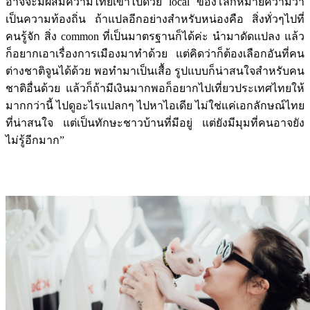
อาจจะมีผสมความไทยเข้าไปด้วย local ของโลกหมายความว่า
เป็นความท้องถิ่น ถ้าแปลอีกอย่างสำหรับหน่องคือ สิ่งทั่วๆไปที่
คนรู้จัก สิ่ง common ที่เป็นมาตรฐานก็ได้ค่ะ นำมาดัดแปลง แล้ว
ก็อยากเอาเรื่องการเมืองมาทำด้วย แต่คิดว่าก็ต้องเลือกอันที่คน
ต่างชาติจูนได้ด้วย พอทำมาเป็นเสื้อ รูปแบบก็น่าสนใจสำหรับคน
ชาติอื่นด้วย แล้วก็ถ้ามีเงินมากพอก็อยากไปเที่ยวประเทศไทยให้
มากกว่านี้ ไปดูอะไรแปลกๆ ไปหาไอเดีย ไม่ใช่แค่เอกลักษณ์ไทย
ที่น่าสนใจ แต่เป็นทักษะชาวบ้านที่มีอยู่ แต่ยังมีมุมที่คนอาจยัง
ไม่รู้อีกมาก”