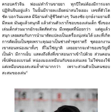
ครอบครัวจีน พ่อแม่ทำร้านขายยา ทุกปีใหม่ต้องมีการแจก
ปฏิทินจีนอยู่แล้ว ในนั้นมีรายละเอียดน่าสนใจเยอะ เลขที่ตัวโต
ชัด บอกวันมงคล มีนิยามคำสู้ชีวิตต่างๆ วันธงชัย ฤกษ์งามยามดี
มีหมด มันดูแล้วสนุกดี แล้วส่วนตัวเราก็ชอบของเล่นเด็ก ซึ่งของ
เล่นเด็กส่วนมากมักจะผิดสัดส่วน มีเหตุผลที่น้อยกว่า แต่ดูแล้ว
สนุก เลยผสมกับการนำมาดัดแปลงเป็นเครื่องนุ่งห่มได้ และที่เกิด
การตัดเย็บเป็นชุดเพราะคุณอาเป็นช่างทำชุดราตรี ชุดออกงาน
เขาสอนหน่องมาทั้งๆ ที่ไม่ใช่ญาติ เลยอยากจะทำของขวัญที่
เป็นผ้า มีการเย็บ แสดงถึงสิ่งที่เขาสอนเราเข้าไปด้วย ส่วนคอน
เซ็ปต์ของแบรนด์ หน่องมองเหมือนกับของเล่นเลย ไม่ใช่ของใช้
แต่เหมือนของสะสมล้ำค่ามากกว่า เพราะส่วนตัวเป็นคนชอบ
สะสมของเล่น”