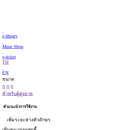
e-library
Muse Shop
e-ticket
TH
EN
ขนาด
ก
ก
ก
สำหรับผู้สูงอายุ
คำแนะนำการใช้งาน
เพิ่มระยะห่างตัวอักษร
เพิ่มขนาดลูกศรชี้