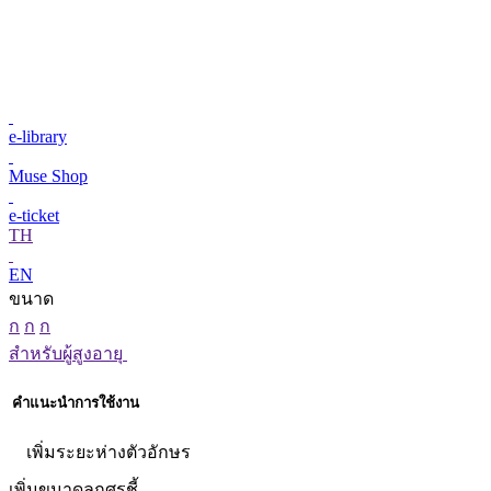
e-library
Muse Shop
e-ticket
TH
EN
ขนาด
ก
ก
ก
สำหรับผู้สูงอายุ
คำแนะนำการใช้งาน
เพิ่มระยะห่างตัวอักษร
เพิ่มขนาดลูกศรชี้