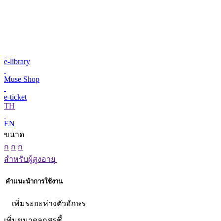
e-library
Muse Shop
e-ticket
TH
EN
ขนาด
ก
ก
ก
สำหรับผู้สูงอายุ
คำแนะนำการใช้งาน
เพิ่มระยะห่างตัวอักษร
เพิ่มขนาดลูกศรชี้