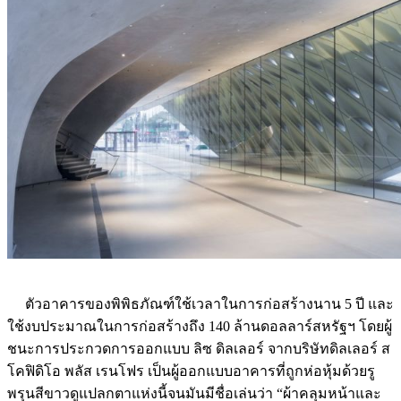
ตัวอาคารของพิพิธภัณฑ์ใช้เวลาในการก่อสร้างนาน 5 ปี และ
ใช้งบประมาณในการก่อสร้างถึง 140 ล้านดอลลาร์สหรัฐฯ โดยผู้
ชนะการประกวดการออกแบบ ลิซ ดิลเลอร์ จากบริษัทดิลเลอร์ ส
โคฟิดิโอ พลัส เรนโฟร เป็นผู้ออกแบบอาคารที่ถูกห่อหุ้มด้วยรู
พรุนสีขาวดูแปลกตาแห่งนี้จนมันมีชื่อเล่นว่า “ผ้าคลุมหน้าและ
โถงถ้ำ” (The Veil and the Vault) ตัดกับตึกรูปทรงโค้งเป็นโลหะ