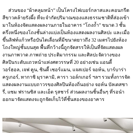
ส่วนของ “ผ้าคลุมหน้า” เป็นโครงไฟเบอร์กลาสและคอนกรีต
สีขาวคล้ายรังผึ้ง ที่จะจำกัดปริมาณของแสงธรรมชาติที่ส่องเข้า
มาในห้องจัดแสดงผลงานภายในอาคาร “โถงถ้ำ” ขนาด 3 ชั้น
ครึ่งหนึ่งของโถงชั้นล่างแบ่งเป็นห้องแสดงผลงานศิลปะ และเมื่อ
ขึ้นลิฟท์แก้วหรือบันไดเลื่อนที่มีขนาดยาวถึง 32 เมตรไปยังห้อง
โถงใหญ่ชั้นบนสุด พื้นที่กว้างนี้ถูกจัดสรรให้เป็นที่จัดแสดงผล
งานภาพวาด ภาพถ่าย ประติมากรรม และศิลปะจัดวางของ
ศิลปินระดับแถวหน้าแห่งศตวรรษที่ 20 อย่างเช่น แอนดี้
วอร์ฮอล, เจฟ คูน, ซินดี้ เชอร์แมน, แจสเปอร์ จอห์น, บาร์บาร่า
ครูเกอร์, ทากาชิ มุราคามิ, คารา วอล์กเกอร์ ฯลฯ รวมทั้งการจัด
แสดงผลงานแบบถาวรของศิลปินท้องถิ่นอย่าง จอห์น บัลเดสซา
รี่, แซม ฟรานซิส และเอ็ด รุสชาร์ ส่วนผลงานชิ้นอื่นๆ ที่รอนำ
ออกมาจัดแสดงจะถูกจัดเก็บไว้ที่ชั้นสองของอาคาร