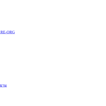
บบ RE-ORG
สยาม