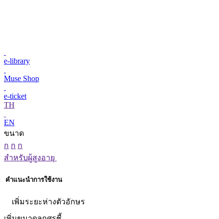
e-library
Muse Shop
e-ticket
TH
EN
ขนาด
ก
ก
ก
สำหรับผู้สูงอายุ
คำแนะนำการใช้งาน
เพิ่มระยะห่างตัวอักษร
เพิ่มขนาดลูกศรชี้