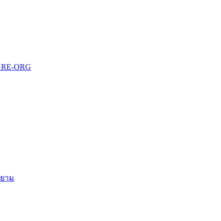
บบ RE-ORG
สยาม