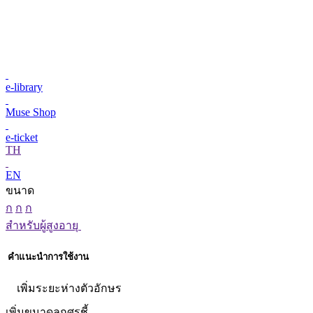
e-library
Muse Shop
e-ticket
TH
EN
ขนาด
ก
ก
ก
สำหรับผู้สูงอายุ
คำแนะนำการใช้งาน
เพิ่มระยะห่างตัวอักษร
เพิ่มขนาดลูกศรชี้