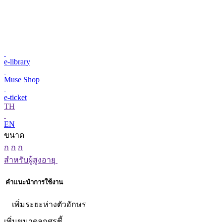
e-library
Muse Shop
e-ticket
TH
EN
ขนาด
ก
ก
ก
สำหรับผู้สูงอายุ
คำแนะนำการใช้งาน
เพิ่มระยะห่างตัวอักษร
เพิ่มขนาดลูกศรชี้