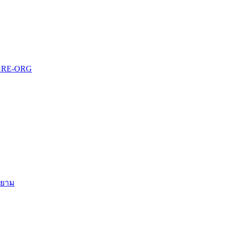
บบ RE-ORG
สยาม