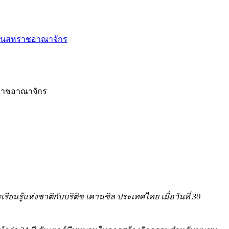
ฑ์ในสหราชอาณาจักร
หราชอาณาจักร
นรู้แห่งชาติกับบริติช เคานซิล ประเทศไทย เมื่อวันที่ 30