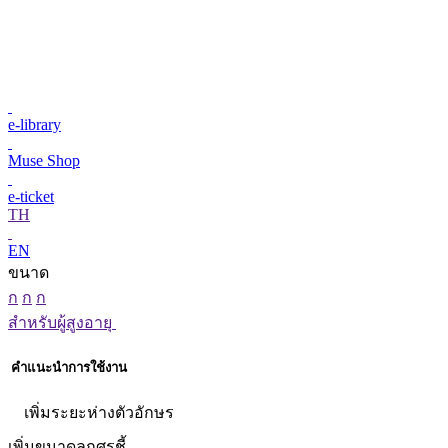
e-library
Muse Shop
e-ticket
TH
EN
ขนาด
ก
ก
ก
สำหรับผู้สูงอายุ
คำแนะนำการใช้งาน
เพิ่มระยะห่างตัวอักษร
เพิ่มขนาดลูกศรชี้