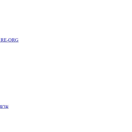
บบ RE-ORG
สยาม