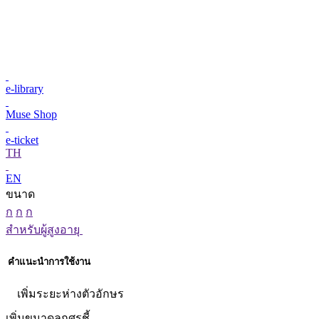
e-library
Muse Shop
e-ticket
TH
EN
ขนาด
ก
ก
ก
สำหรับผู้สูงอายุ
คำแนะนำการใช้งาน
เพิ่มระยะห่างตัวอักษร
เพิ่มขนาดลูกศรชี้