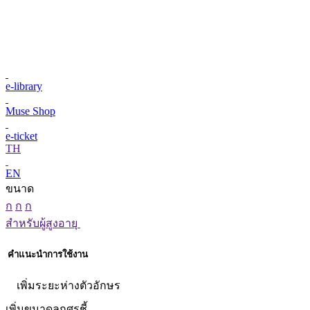
e-library
Muse Shop
e-ticket
TH
EN
ขนาด
ก
ก
ก
สำหรับผู้สูงอายุ
คำแนะนำการใช้งาน
เพิ่มระยะห่างตัวอักษร
เพิ่มขนาดลูกศรชี้