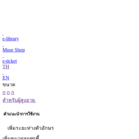
e-library
Muse Shop
e-ticket
TH
EN
ขนาด
ก
ก
ก
สำหรับผู้สูงอายุ
คำแนะนำการใช้งาน
เพิ่มระยะห่างตัวอักษร
เพิ่มขนาดลูกศรชี้