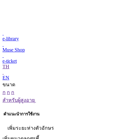
e-library
Muse Shop
e-ticket
TH
EN
ขนาด
ก
ก
ก
สำหรับผู้สูงอายุ
คำแนะนำการใช้งาน
เพิ่มระยะห่างตัวอักษร
เพิ่มขนาดลูกศรชี้