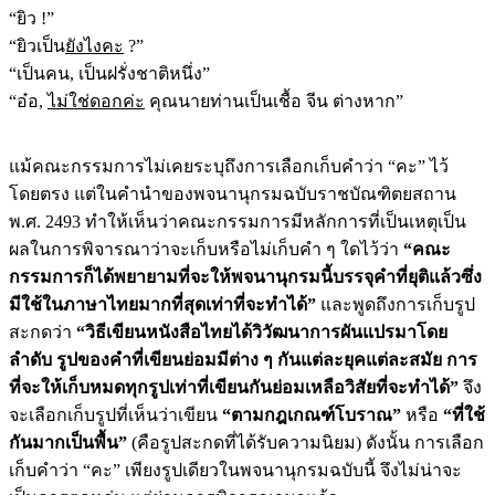
“ยิว !”
“ยิวเป็น
ยังไงคะ
?”
“เป็นคน, เป็นฝรั่งชาติหนึ่ง”
“อ๋อ,
ไม่ใช่ดอกค่ะ
คุณนายท่านเป็นเชื้อ จีน ต่างหาก”
แม้คณะกรรมการไม่เคยระบุถึงการเลือกเก็บคำว่า “คะ” ไว้
โดยตรง แต่ในคำนำของพจนานุกรมฉบับราชบัณฑิตยสถาน
พ.ศ. 2493 ทำให้เห็นว่าคณะกรรมการมีหลักการที่เป็นเหตุเป็น
ผลในการพิจารณาว่าจะเก็บหรือไม่เก็บคำ ๆ ใดไว้ว่า
“คณะ
กรรมการก็ได้พยายามที่จะให้พจนานุกรมนี้บรรจุคำที่ยุติแล้วซึ่ง
มีใช้ในภาษาไทยมากที่สุดเท่าที่จะทำได้”
และพูดถึงการเก็บรูป
สะกดว่า
“วิธีเขียนหนังสือไทยได้วิวัฒนาการผันแปรมาโดย
ลำดับ รูปของคำที่เขียนย่อมมีต่าง ๆ กันแต่ละยุคแต่ละสมัย การ
ที่จะให้เก็บหมดทุกรูปเท่าที่เขียนกันย่อมเหลือวิสัยที่จะทำได้”
จึง
จะเลือกเก็บรูปที่เห็นว่าเขียน
“ตามกฎเกณฑ์โบราณ”
หรือ
“ที่ใช้
กันมากเป็นพื้น”
(คือรูปสะกดที่ได้รับความนิยม) ดังนั้น การเลือก
เก็บคำว่า “คะ” เพียงรูปเดียวในพจนานุกรมฉบับนี้ จึงไม่น่าจะ