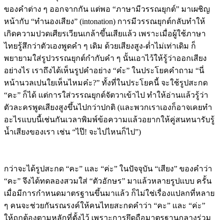
ของคำต่าง ๆ ออกจากกัน แต่พอ “ภาษามีวรรณยุกต์” มาเผชิญ
หน้ากับ “ทำนองเสียง” (intonation) การมีวรรณยุกต์กลับทำให้
เกิดความปวดเศียรเวียนเกล้าขึ้นเสียแล้ว เพราะเมื่อผู้ใช้ภาษา
ไทยรู้สึกว่าตัวเองพูดคำ ๆ เดิม ด้วยเสียงสูง-ต่ำไม่เท่าเดิม ก็
พยายามใส่รูปวรรณยุกต์กำกับคำ ๆ นั้นเอาไว้ให้รู้ว่าออกเสียง
อย่างไร เราถึงได้เห็นรูปคำอย่าง “ค๋ะ” ในประโยคคำถาม “นี่
หน้านวลเปนใยเห็นไหมค๋ะ?” ทั้งที่ในประโยคนี้ จะใช้รูปสะกด
“คะ” ก็ได้ แต่การใส่วรรณยุกต์จัตวาเข้าไป ทำให้อ่านแล้วรู้ว่า
ตัวละครพูดเสียงสูงขึ้นไปกว่าปกติ (และพวกเราเองก็อาจเคยทำ
อะไรแบบนี้เช่นกันเวลาพิมพ์ข้อความแล้วอยากให้คู่สนทนารับรู้
น้ำเสียงของเรา เช่น “ไป๊! จะไปไหนก็ไป”)
กว่าจะได้รูปสะกด “คะ” และ “ค่ะ” ในปัจจุบัน “เสียง” ของคำว่า
“คะ” จึงได้ทดลองสวมใส่ “ตัวอักษร” มาแล้วหลายรูปแบบ ครั้น
เมื่อมีการกำหนดมาตรฐานขึ้นมาแล้ว ก็ไม่ใช่เรื่องแปลกที่หลาย
ๆ คนจะช่วยกันรณรงค์ให้คนไทยสะกดคำว่า “คะ” และ “ค่ะ”
ให้ถูกต้องตามหลักที่ตั้งไว้ เพราะการยึดถือมาตรฐานกลางร่วม