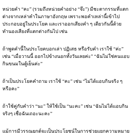
หน่วยคำ “คะ” (รวมถึงหน่วยคำอย่าง “จ๊ะ”) มีชะตากรรมที่แตก
ต่างจากเหล่าคำในภาษาอังกฤษ เพราะพอคำเหล่านี้เข้าไป
ประกอบอยู่ในประโยค และเราออกเสียงคำ ๆ เดียวกันนี้ด้วย
ทำนองเสียงที่แตกต่างกันไป เช่น
ถ้าพูดคำนี้ในประโยคบอกเล่า ปฏิเสธ หรือรับคำ เราใช้ “ค่ะ”
เช่น “เมื่อวานนี้ ออกไปข้างนอกทั้งวันเลยค่ะ” “ฉันไม่ใช่คนแอบ
กินขนมในตู้เย็นค่ะ”
ถ้าเป็นประโยคคำถาม เราใช้ “คะ” เช่น “ไม่ได้แอบกินจริง ๆ
หรือคะ”
ถ้าใช้คู่กับคำว่า “นะ” ให้ใช้เป็น “นะคะ” เช่น “ฉันไม่ได้แอบกิน
จริงๆ เชื่อฉันเถอะนะคะ”
แม้การมีวรรณยุกต์จะเป็นประโยชน์ในการช่วยแยกความหมาย