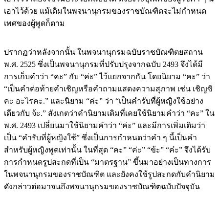
เอาไว้ด้วย แม้เดิมในพจนานุกรมของราชบัณฑิตจะไม่กำหนด
เพศของผู้พูดก็ตาม
ปรากฏว่าหลังจากนั้น ในพจนานุกรมฉบับราชบัณฑิตยสถาน
พ.ศ. 2525 ซึ่งเป็นพจนานุกรมที่ปรับปรุงจากฉบับ 2493 จึงได้มี
การเก็บคำว่า “คะ” กับ “ค่ะ” ไว้แยกจากกัน โดยนิยาม “คะ” ว่า
“เป็นคำต่อท้ายคำเชิญหรือคำถามแสดงความสุภาพ เช่น เชิญซิ
คะ อะไรคะ.” และนิยาม “ค่ะ” ว่า “เป็นคำรับที่ผู้หญิงใช้อย่าง
เดียวกับ จ้ะ.” สังเกตว่าคำนิยามเดิมที่เคยใช้นิยามคำว่า “คะ” ใน
พ.ศ. 2493 เปลี่ยนมาใช้นิยามคำว่า “ค่ะ” และมีการเพิ่มเติมว่า
เป็น “คำรับที่ผู้หญิงใช้” ซึ่งเป็นการกำหนดว่าคำ ๆ นี้เป็นคำ
สำหรับผู้หญิงพูดเท่านั้น ในที่สุด “คะ” “ค่ะ” “ข้ะ” “ค๋ะ” จึงได้รับ
การกำหนดรูปสะกดที่เป็น “มาตรฐาน” ขึ้นมาอย่างเป็นทางการ
ในพจนานุกรมของราชบัณฑิต และยังคงใช้รูปสะกดกับคำนิยาม
ดังกล่าวต่อมาจนถึงพจนานุกรมของราชบัณฑิตฉบับปัจจุบัน