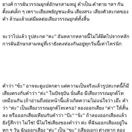
ยางศ์ การผันวรรณยุกต์อักษรสามหมู่ คำเป็น-คำตาย ฯลฯ กัน
ตั้งแต่เด็ก ๆ เพราะเสียงพยัญชนะต้น เสียงสระ เสียงตัวสะกดของ
คำ ล้วนแล้วแต่มีผลต่อเสียงวรรณยุกต์ทั้งสิ้น
จะว่าไปแล้ว รูปสะกด “คะ” อันหลากหลายนี้ไม่ได้ผิดไปจากหลัก
การผันอักษรสามหมู่ที่เรายังคงท่องกันอยู่ทุกวันนี้เท่าไหร่นัก
คำว่า “ข้ะ” อาจจะดูแปลกตา แต่ความเป็นจริงแล้วรูปสะกดนี้ก็มี
เสียงตรงกับคำว่า “ค่ะ” ในปัจจุบัน นั่นคือ มีเสียงวรรณยุกต์โท
เหมือนกัน (ถ้าอ่านถึงย่อหน้านี้แล้วเกิดความไม่แน่ใจว่า เอ๊ะ คำ
ว่า “ค่ะ” เป็นเสียงวรรณยุกต์โทเหรอ? ลองออกเสียง “ค่า” ให้สั้น
ลง หรือออกเสียงเทียบกับคำว่า “ป้ะ” “จ้ะ” ถ้าลองออกเสียงแล้ว
ยังรู้สึกว่า ไม่ใช่! นี่ไม่ใช่เสียงของคำว่า ค่ะ ที่ฉันออกเสียงอยู่ใน
ทุก ๆ วัน ฉันออกเสียง “ค่ะ” เป็น “ขะ” (เสียงเอก) ต่างหาก ลอง