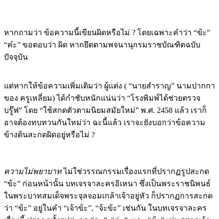
หากถามว่า ข้อความนี้เขียนผิดหรือไม่ ? โดยเฉพาะคำว่า “ข้ะ”
“ค๋ะ” ขอตอบว่า ผิด หากยึดตามพจนานุกรมราชบัณฑิตฉบับ
ปัจจุบัน
แต่หากให้ข้อความเพิ่มเติมว่า ผู้แต่ง ( “นายสำราญ” นามปากกา
ของ ครูเหลี่ยม) ได้กำชับหนักแน่นว่า “โรงพิมพ์ได้ช่วยตรวจ
บรู๊ฟ” โดย “ใช้สกดตัวตามนิยมสมัยใหม่” พ.ศ. 2458 แล้ว เราก็
อาจต้องทบทวนกันใหม่ว่า ฉะนี้แล้ว เราจะยังบอกว่าข้อความ
ข้างต้นสะกดผิดอยู่หรือไม่ ?
ความไม่พยาบาท
ไม่ใช่วรรณกรรมเรื่องแรกที่ปรากฏรูปสะกด
“ข้ะ” ก่อนหน้านั้น บทเจรจาละครอิเหนา ซึ่งเป็นพระราชนิพนธ์
ในพระบาทสมเด็จพระจุลจอมเกล้าเจ้าอยู่หัว ก็ปรากฏการสะกด
ว่า “ข้ะ” อยู่ในคำ “เจ้าข้ะ”, “จ้ะข้ะ” เช่นกัน ในบทเจรจาละคร