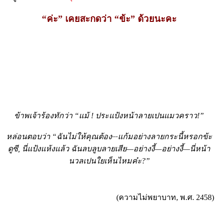
“ค่ะ” เคยสะกดว่า “ข้ะ” ด้วยนะคะ
ข้าพเจ้าร้องทักว่า “แม้ ! ประแป้งหน้าลายเปนแมวคราว!”
หล่อนตอบว่า “ฉันไม่ให้คุณต้อง···แก้มอย่างลายกระนี้หรอกข้ะ
ดูซี, นี่แป้งแห้งแล้ว ฉันลบลูบลายเสีย—อย่างงี้—อย่างงี้—นี่หน้า
นวลเปนใยเห็นไหมค๋ะ?”
(ความไม่พยาบาท, พ.ศ. 2458)