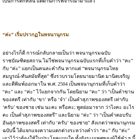
เป็นการตกหล่น แต่ผ่านการพิจารณามาแล้ว
“ค่ะ” เริ่มปรากฏในพจนานุกรม
อย่างไรก็ดี การณ์กลับกลายเป็นว่า พจนานุกรมฉบับ
ราชบัณฑิตยสถาน ไม่ใช่พจนานุกรมฉบับแรกที่เก็บคำว่า “คะ”
กับ “ค่ะ” แยกเป็นคนละคำกัน หากแต่ “พจนานุกรมไทย
สมบูรณ์-ทันสมัยที่สุด” ซึ่งรวบรวมโดยนายมานิต มานิตเจริญ
และตีพิมพ์ออกมาใน พ.ศ. 2504 เป็นพจนานุกรมที่เก็บคำว่า
“คะ” และ “ค่ะ” ไว้แยกจากกัน โดยนิยาม “คะ” ว่า “เป็นคำขาน
ของสตรี เท่ากับ ‘ขา’ หรือ ‘จ๋า’ เป็นคำสุภาพของสตรี เท่ากับ
‘ครับ’ ของชาย เช่น นะคะ หรือคะ; พูดย่อมาจาก ว่าไงคะ อะไร
คะ เป็นคำสุภาพของสตรี” และนิยาม “ค่ะ” ว่า “เป็นคำตอบรับ
อันสุภาพของสตรี เท่ากับ ‘ครับ’ ของชาย” สังเกตว่าพจนานุกรม
ฉบับนี้ ได้แจกแจงความแตกต่างระหว่างคำว่า “คะ” กับ “ค่ะ”
เอาไว้ว่าต้องใช้ในประโยคแบบใด ทั้งยังระบุเพศของผู้ใช้คำ ๆ นี้