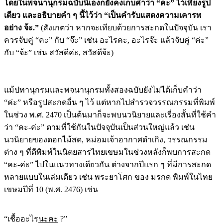
โดยในพจนานุกรมฉบับนี้เองก็ยังคงเก็บคำว่า “คะ” ไว้เพียงรูป
เดียว และอธิบายคำ ๆ นี้ไว้ว่า “เป็นคำรับแสดงความเคารพ
อย่าง จ้ะ.”
(สังเกตว่า หากจะเทียบด้วยการสะกดในปัจจุบัน เรา
ควรจับคู่ “คะ” กับ “จ๊ะ” เช่น อะไรคะ, อะไรจ๊ะ แล้วจับคู่ “ค่ะ”
กับ “จ้ะ” เช่น สวัสดีค่ะ, สวัสดีจ้ะ)
แม้ปทานุกรมและพจนานุกรมทั้งสองฉบับยังไม่ได้เก็บคำว่า
“ค่ะ” หรือรูปสะกดอื่น ๆ ไว้ แต่หากไปสำรวจวรรณกรรมที่พิมพ์
ในช่วง พ.ศ. 2470 เป็นต้นมาก็จะพบนวนิยายและเรื่องสั้นที่ใช้คำ
ว่า “คะ-ค่ะ” ตามที่ใช้กันในปัจจุบันเป็นส่วนใหญ่แล้ว เช่น
นวนิยายของดอกไม้สด, หม่อมเจ้าอากาศดำเกิง, วรรณกรรม
ต่าง ๆ ที่ตีพิมพ์ในนิตยสารไทยเขษมในช่วงหลังก็พบการสะกด
“คะ-ค่ะ” ไปในแนวทางเดียวกัน ต่างจากปีแรก ๆ ที่มีการสะกด
หลายแบบในเล่มเดียว เช่น พระยาโศก ของ มรกด พิมพ์ในไทย
เขษมปีที่ 10 (พ.ศ. 2476) เช่น
“เชื้ออะไร
นะคะ
?”