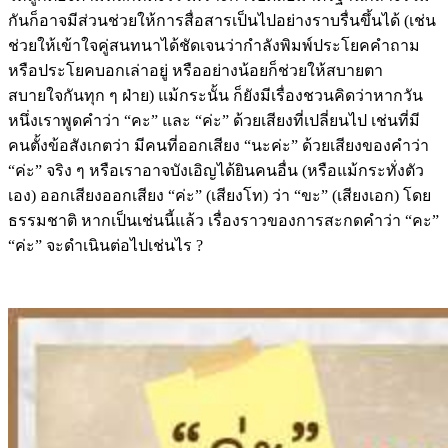
กันก็อาจมีส่วนช่วยให้การสื่อสารเป็นไปอย่างราบรื่นขึ้นได้ (เช่น
ช่วยให้เข้าใจคู่สนทนาได้ชัดเจนว่ากำลังพิมพ์ประโยคคำถาม
หรือประโยคบอกเล่าอยู่ หรืออย่างน้อยก็ช่วยให้สบายตา
สบายใจกันทุก ๆ ฝ่าย) แม้กระนั้น ก็ยังมีเรื่องชวนคิดว่าหากวัน
หนึ่งเราพูดคำว่า “คะ” และ “ค่ะ” ด้วยเสียงที่เปลี่ยนไป เช่นที่มี
คนตั้งข้อสังเกตว่า มีคนที่ออกเสียง “นะค่ะ” ด้วยเสียงของคำว่า
“ค่ะ” จริง ๆ หรือเราอาจบังเอิญได้ยินคนอื่น (หรือแม้กระทั่งตัว
เอง) ออกเสียงออกเสียง “ค่ะ” (เสียงโท) ว่า “ขะ” (เสียงเอก) โดย
ธรรมชาติ หากเป็นเช่นนี้แล้ว เรื่องราวของการสะกดคำว่า “คะ”
“ค่ะ” จะดำเนินต่อไปเช่นไร ?