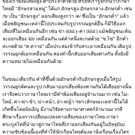
ของเรายังมีเสียงสูง-ต่ำประจำตัวด้วย หรือที่เรารู้จักกันว่าภาษา
ไทยมี “อักษรสามหมู่” ได้แก่ อักษรสูง-อักษรกลาง-อักษรต่ำ เช่น
/ข/ เป็น “อักษรสูง” ออกเสียงสูงกว่า /ค/ ซึ่งเป็น “อักษรต่ำ” แล้ว
เมื่อพยัญชนะเหล่านี้ไปประสมกับรูปวรรณยุกต์อื่น ก็มีวิธีออก
เสียงที่ไม่เหมือนกันอีก เช่น ข่า (khàː)–ค่า (kháː) แม้พยัญชนะต้น
จะออกเสียง /kh/ เหมือนกัน แต่คำหนึ่งสะกดด้วย “ข.ไข่” อีกคำ
สะกดด้วย “ค.ควาย” เมื่อประสมเข้ากับสระอาเหมือนกัน เติมรูป
วรรณยุกต์เอกเหมือนกัน สองคำนี้กลับออกเสียงต่างกัน ทั้งยังมี
ความหมายไม่เหมือนกันด้วย
ในขณะเดียวกัน คำที่ขึ้นด้วยอักษรต่ำกับอักษรสูงเมื่อใส่รูป
วรรณยุกต์คนละรูป กลับมาออกเสียงพ้องพานกันได้เสียอย่างนั้น
เราจึงพบว่าภาษาไทยเรามีคำพ้องเสียงอยู่จำนวนมาก เช่น ไม่-
ไหม้, ค่า-ฆ่า-ข้า, น่า-หน้า, ย่า-หญ้า ฯลฯ (ลักษณะเหล่านี้ไม่ได้
เกิดขึ้นโดยบังเอิญ มีงานวิจัยทางภาษาศาสตร์จำนวนมากที่
ศึกษาเรื่องการเปลี่ยนแปลงทางเสียงของภาษาไทย-ภาษา
ตระกูลไทที่นำมาสู่ภาษาไทยที่เราออกเสียงกันอยู่ในปัจจุบัน)
ความซับซ้อนนี้เองที่ทำให้นักเรียนไทยต้องมานั่งเรียนเรื่องไตร