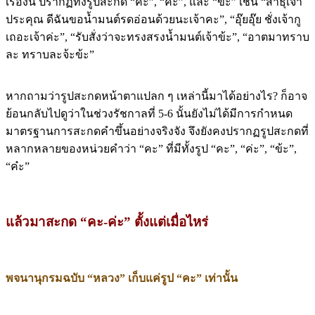
เรื่องนี้ ปรากฏทั้งรูปสะกด “คะ”, “ค่ะ”, และ “ข้ะ” เช่น “สาธุเจ้า
ประคุณ ดีฉันขอน้ำมนต์รดอ่อนด้วยนะเจ้าคะ”, “อุ๊ยอุ๊ย ชั่งเจ้ากู
เถอะเจ้าค่ะ”, “รับสั่งว่าจะทรงสรงน้ำมนต์เจ้าข้ะ”, “อาตมาทราบ
ละ ทราบละจ้ะข้ะ”
หากถามว่ารูปสะกดหน้าตาแปลก ๆ เหล่านี้มาได้อย่างไร? ก็อาจ
ย้อนกลับไปดูว่าในช่วงรัชกาลที่ 5-6 นั้นยังไม่ได้มีการกำหนด
มาตรฐานการสะกดคำขึ้นอย่างจริงจัง จึงยังคงปรากฏรูปสะกดที่
หลากหลายของหน่วยคำว่า “คะ” ที่มีทั้งรูป “คะ”, “ค่ะ”, “ข้ะ”,
“ค๋ะ”
แล้วมาสะกด “คะ-ค่ะ” ตั้งแต่เมื่อไหร่
พจนานุกรมฉบับ “หลวง” เก็บแค่รูป “คะ” เท่านั้น