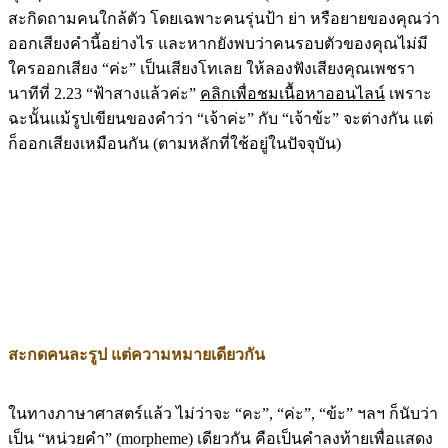
สะกิดถามคนใกล้ตัว โดยเฉพาะคนรุ่นป้า ย่า หรือยายของคุณว่า
ออกเสียงคำนี้อย่างไร และหากยังพบว่าคนรอบตัวของคุณไม่มี
ใครออกเสียง “ค่ะ” เป็นเสียงโทเลย ให้ลองฟังเสียงคุณเพชรา
นาทีที่ 2.23 “ฟ้าสางแล้วค่ะ”
คลิกเพื่อชมเนื้อหาออนไลน์
เพราะ
ฉะนั้นแม้รูปเขียนของคำว่า “เจ้าค่ะ” กับ “เจ้าข้ะ” จะต่างกัน แต่
ก็ออกเสียงเหมือนกัน (ตามหลักที่ใช้อยู่ในปัจจุบัน)
สะกดคนละรูป แต่ความหมายเดียวกัน
ในทางภาษาศาสตร์แล้ว ไม่ว่าจะ “คะ”, “ค่ะ”, “ข้ะ” ฯลฯ ก็นับว่า
เป็น “หน่วยคำ” (morpheme) เดียวกัน คือเป็นคำลงท้ายเพื่อแสดง