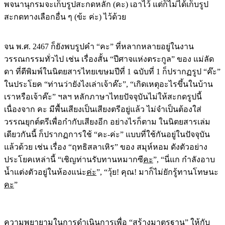
พจนานุกรมจะเก็บรูปสะกดหลัก (คะ) เอาไว้ แต่ก็ไม่ได้เก็บรูป
สะกดทางเลือกอื่น ๆ (ข้ะ ค่ะ) ไว้ด้วย
จน พ.ศ. 2467 ก็ยังพบรูปคำ “คะ” ที่หลากหลายอยู่ในงาน
วรรณกรรมทั่วไป เช่น เรื่องสั้น “ปีศาจแห่งตระกูล” ของ แม่ลัด
ดา ที่ตีพิมพ์ในนิตยสารไทยเขษมปีที่ 1 ฉบับที่ 1 ก็ปรากฏรูป “ค๊ะ”
ในประโยค “ท่านว่ายังไงเล่าเจ้าค๊ะ”, “เกิดเหตุอะไรขึ้นในบ้าน
เราหรือเจ้าค๊ะ” ฯลฯ หลักภาษาไทยปัจจุบันไม่ให้สะกดรูปนี้
เนื่องจาก คะ มีพื้นเสียงเป็นเสียงตรีอยู่แล้ว ไม่จำเป็นต้องใส่
วรรณยุกต์ตรีเพื่อกำกับเสียงอีก อย่างไรก็ตาม ในนิตยสารเล่ม
เดียวกันนี้ ก็ปรากฏการใช้ “คะ-ค่ะ” แบบที่ใช้กันอยู่ในปัจจุบัน
แล้วด้วย เช่น เรื่อง “ฤทธิสลาเหิร” ของ สมุห์หอม ดังตัวอย่าง
ประโยคเหล่านี้ “เชิญท่านรับทานหมากซี
คะ
”, “นี่แก กำลังอาบ
น้ำแต่งตัวอยู่ในห้องแน่ะ
ค่ะ
”, “วุ้ย! คุณ! มาก็ไม่ยักรู้ทานโทษนะ
คะ
”
ความพยายามในการดำเนินการเพื่อ “สร้างมาตรฐาน” ให้กับ