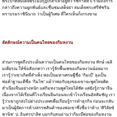
กล่าวถึงความผูกพันธ์และชื่นชมเสด็จย่า สมเด็จพระศรีพัชริน
ทราบรมราชินีนาถ ว่าเป็นผู้วิเศษ ที่ใครเห็นก็เกรงขาม
อัตลักษณ์ความเป็นคนไทยของกิมหงวน
ส่วนการพูดถึงประเด็นความเป็นคนไทยของกิมหงวน ทักษ์ เฉลิ
มเตียรณ ให้ข้อสังเกตว่า เรารู้จักพื้นเพของกิมหงวนน้อยมาก
เรารู้ว่าเขาเกิดที่สำเพ็ง พ่อเป็นมหาเศรษฐีชื่อ ‘กิมเบ๊’ ลุงเป็น
พ่อค้าฐานะดีชื่อ ‘กิมไซ’ แม้ว่าพ่อกับลุงของเขาจะพูดไทยติด
สำเนียงจีนอย่างหนัก แต่กิมหงวนพูดไทยได้ชัด แต่ยังรู้ภาษาจีน
เนื่องจากได้เรียนที่โรงเรียนจีนก่อนจะเข้าโรงเรียนอัสสัมชัญ เรา
รู้ว่าเขาถูกส่งไปต่างประเทศเพื่อเรียนรู้การทำธุรกิจ ก่อนจะกลับ
มาเป็นผู้จัดการห้างสรรพสินค้าของพ่อเขาซึ่งชื่อว่าห้าง ‘ศิวิลัยซ์
พานิช’ ป. อินทรปาลิต บอกกับคนอ่านว่ากิมเบ๊พ่อของกิมหงวน
เสียชีวิตเมื่ออายุ 80 ปี เรารู้ว่าแม่ของกิมหงวนเป็นคนไทย แต่แม่