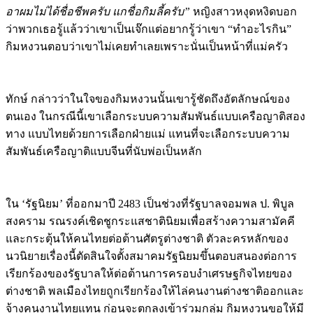
ว่าพวกเธอรู้แล้วว่าเขาเป็นเจ๊กแต่อยากรู้ว่าเขา “ทำอะไรกิน”
กิมหงวนตอบว่าเขาไม่เคยทำเลยเพราะนั่นเป็นหน้าที่แม่ครัว
ทักษ์ กล่าวว่าในใจของกิมหงวนนั้นเขารู้ชัดถึงอัตลักษณ์ของ
ตนเอง ในกรณีนี้เขาเลือกระบบความสัมพันธ์แบบเครือญาติสอง
ทาง แบบไทยด้วยการเลือกฝ่ายแม่ แทนที่จะเลือกระบบความ
สัมพันธ์เครือญาติแบบจีนที่นับพ่อเป็นหลัก
ใน ‘รัฐนิยม’ ที่ออกมาปี 2483 เป็นช่วงที่รัฐบาลจอมพล ป. พิบูล
สงคราม รณรงค์เชิดชูกระแสชาตินิยมเพื่อสร้างความสามัคคี
และกระตุ้นให้คนไทยต่อต้านศัตรูต่างชาติ ตัวละครหลักของ
นวนิยายเรื่องนี้ตัดสินใจตั้งสมาคมรัฐนิยมขึ้นตอบสนองต่อการ
เรียกร้องของรัฐบาลให้ต่อต้านการครอบงำเศรษฐกิจไทยของ
ต่างชาติ พลเมืองไทยถูกเรียกร้องให้ไล่คนงานต่างชาติออกและ
จ้างคนงานไทยแทน ก่อนจะตกลงเข้าร่วมกลุ่ม กิมหงวนขอให้มี
ข้อยกเว้นอย่างหนึ่ง เขาบอกว่ามีคนไทยแค่คนเดียวในบริษัท