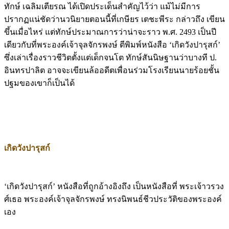
ปรากฏแน่ชัดว่านวนิยายตอนนี้ที่เกษียร เตชะพีระ กล่าวถึง เขียน
ขึ้นเมื่อไหร่ แต่ทักษ์ประมาณการว่าน่าจะราว พ.ศ. 2493 เป็นปี
เดียวกับที่พระองค์เจ้าจุลจักรพงษ์ ตีพิมพ์หนังสือ ‘เกิดวังปารุสก์’
ซึ่งเล่าเรื่องราวชีวิตตั้งแต่เด็กจนโต ทักษ์สันนิษฐานว่าบางที ป.
อินทรปาลิต อาจจะเขียนล้ออดีตเพื่อนร่วมโรงเรียนนายร้อยชั้น
ปฐมของเขาก็เป็นได้
เกิดวังปารุสก์
‘เกิดวังปารุสก์’ หนังสือที่ถูกอ้างอิงถึง เป็นหนังสือที่ พระเจ้าวรวง
ศ์เธอ พระองค์เจ้าจุลจักรพงษ์ ทรงนิพนธ์ชีวประวัติของพระองค์
เอง