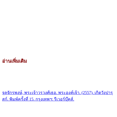
อ่านเพิ่มเติม
จุลจักรพงษ์, พระเจ้าวรวงศ์เธอ. พระองค์เจ้า. (2557). เกิดวังปารุ
สก์. พิมพ์ครั้งที่ 15. กรุงเทพฯ: รีเวอร์บุ๊คส์.