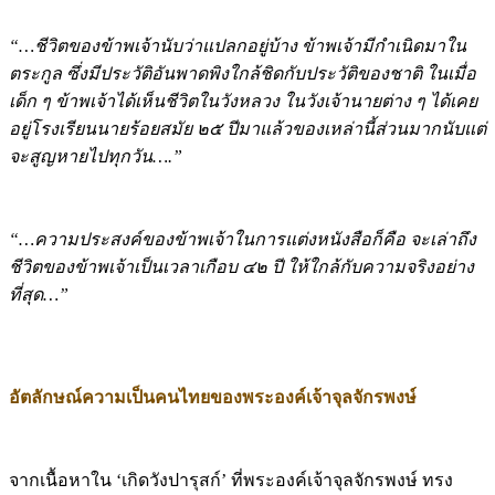
“…ชีวิตของข้าพเจ้านับว่าแปลกอยู่บ้าง ข้าพเจ้ามีกำเนิดมาใน
ตระกูล ซึ่งมีประวัติอันพาดพิงใกล้ชิดกับประวัติของชาติ ในเมื่อ
เด็ก ๆ ข้าพเจ้าได้เห็นชีวิตในวังหลวง ในวังเจ้านายต่าง ๆ ได้เคย
อยู่โรงเรียนนายร้อยสมัย ๒๕ ปีมาแล้วของเหล่านี้ส่วนมากนับแต่
จะสูญหายไปทุกวัน….”
“…ความประสงค์ของข้าพเจ้าในการแต่งหนังสือก็คือ จะเล่าถึง
ชีวิตของข้าพเจ้าเป็นเวลาเกือบ ๔๒ ปี ให้ใกล้กับความจริงอย่าง
ที่สุด…”
อัตลักษณ์ความเป็นคนไทยของพระองค์เจ้าจุลจักรพงษ์
จากเนื้อหาใน ‘เกิดวังปารุสก์’ ที่พระองค์เจ้าจุลจักรพงษ์ ทรง
นิพนธ์ไว้พบว่า