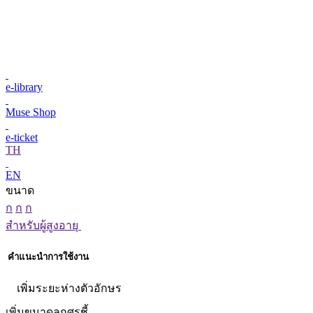
e-library
Muse Shop
e-ticket
TH
EN
ขนาด
ก
ก
ก
สำหรับผู้สูงอายุ
คำแนะนำการใช้งาน
เพิ่มระยะห่างตัวอักษร
เพิ่มขนาดลูกศรชี้