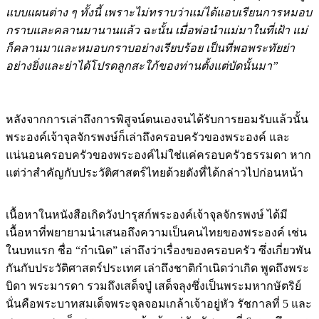
กราบและคลานมานานแล้ว ฉะนั้น เมื่อพ่อนำแม่มาในที่เฝ้า แม่
ก็คลานมาและหมอบกราบอย่างเรียบร้อย เป็นที่พอพระทัยย่า
อย่างยิ่งและย่าได้โปรดลูกสะใภ้ของท่านตั้งแต่บัดนั้นมา”
หลังจากการเล่าถึงการพิสูจน์ตนเองจนได้รับการยอมรับแล้วนั้น
พระองค์เจ้าจุลจักรพงษ์ก็เล่าถึงครอบครัวของพระองค์ และ
แน่นอนครอบครัวของพระองค์ไม่ใช่แค่ครอบครัวธรรมดา หาก
แต่ว่าสำคัญกับประวัติศาสตร์ไทยด้วยดังที่ได้กล่าวไปก่อนหน้า
เนื้อหาในหนังสือเกิดวังปารุสก์พระองค์เจ้าจุลจักรพงษ์ ได้มี
เนื้อหาที่พยายามนำเสนอถึงความเป็นคนไทยของพระองค์ เช่น
ในบทแรก ชื่อ “กำเนิด” เล่าถึงว่าเรื่องของครอบครัว ซึ่งเกี่ยวพัน
กันกับประวัติศาสตร์ประเทศ เล่าถึงชาติกำเนิดว่าเกิด พูดถึงพระ
บิดา พระมารดา รวมถึงเสด็จปู่ เสด็จลุงซึ่งเป็นพระมหากษัตริย์
นั่นคือพระบาทสมเด็จพระจุลจอมเกล้าเจ้าอยู่หัว รัชกาลที่ 5 และ
พระบาทสมเด็จพระมงกุฎเกล้าเจ้าอยู่หัว รัชกาลที่ 6 รวมถึงการ