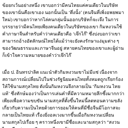
ของเขานั่นคือเขาเอง นอกนั้นเป็น ‘ตึ่งนั้ง’ (คนจีนที่เพิ่งอพยพมา
ใหม่) เขาบอกว่าหากไล่คนกลุ่มนั้นออกบริษัทก็จะเจ๊ง ในการ
บรรยายว่ามีคนไทยเพียงคนเดียวในบริษัทของเขา กิมหงวนใช้
คำภาษาจีนสำหรับคำว่าคนเดียวคือ ‘เจ๊กไก๊’ ซึ่งบ่งบอกว่าเขา
สามารถอ้างอัตลักษณ์ไทยได้แม้ว่าจะยังคงรักษาแง่มุมต่าง ๆ
ของวัฒนธรรมและภาษาจีนอยู่ สหายคนไทยของเขาและผู้อ่าน
ก็เข้าใจความหมายของคำว่าเจ๊กไก๊
เมื่อ ป. อินทรปาลิต แนะนำตัวกิมหงวนเขาไม่มีแซ่ เนื่องจาก
สถานการณ์เปลี่ยนไปในช่วงรัฐนิยมคนไทยทั้งหมดถูกเรียกร้อง
ให้ใช้นามสกุลไทย ดังนั้นกิมหงวนจึงกลายเป็น ‘กิมหงวน ไทย
แท้’ ซึ่งทักษ์มองว่าเป็นการเล่นคำที่มีความหมายลึกซึ้งมากกว่า
เพียงเพื่อความขบขัน นามสกุลที่ตั้งขึ้นใหม่นี้ลดทอนความขลัง
เกี่ยวกับความเป็นไทยด้วยการยอมให้คนที่มีชื่อจีนมีโอกาสจะ
กลายเป็นไทยแท้ เรื่องยิ่งอลเวงมากขึ้นเมื่อกิมหงวนเปลี่ยน
นามสกุลไปเรื่อย ๆ คราวหนึ่งเขามีชื่อและนามสกุลว่า “สงวน
ไทยเทียม’ แทน ‘กิมหงวน ไทยแท้’