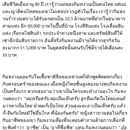
และญาติคนไทยของเขาไม่เคยปรากฏตัวในเรื่อง เรารู้ว่ากิมหง
วนร่ำรวยเพราะได้รับมรดกเป็น 10.5 ล้านบาทที่ฝากในธนาคาร
สามแห่ง อีก 60,000 บาทในปี๊บที่บ้าน โรงสีสิบแห่ง โรงเลื่อยสิบ
แห่ง เรือกลไฟสิบลำ รถประจำทางหนึ่งสาย และทรัพย์สินที่ให้
เช่าอีกนับสิบรายการ อันที่จริงกิมหงวนมีรายได้จากธุรกิจวัน
ละมากกว่า 5,000 บาท ในยุคสมัยนั้นคนรับใช้มีรายได้เดือนละ
10 บาท
กิมหงวนยอมรับในเชื้อชาติจีนของเขาแต่ก็มักพูดติดตลกเกี่ยว
กับครอบครัวของตนเอง เมื่อหญิงไทยชั้นสูงสองนางพบกิมหงวน
เป็นครั้งแรก พวกเธอถามว่าเขาเป็นใครและทำงานอะไร กิมหง
วนตอบว่า
“ผมหรือครับ ผมเป็นเจ๊กครับ ลูกจีนเกิดในไทยแลนด์
มารดาเป็นไทย น้าผมก็เป็นไทย ส่วนลุงและอาเป็นเจ๊กครับ แล้ว
ก็-จีนกับไทยมิใช่อื่นไกล พี่น้องกันครับ
” หญิงสาวถามต่อไปเกี่ยว
กับอาชีพของเขา กิมหงวนเลี่ยงที่จะตอบคำถามด้วยการเลือกที่
จะฟังคำว่า ‘อาชีพ’ เป็น ‘อาที่ชื่อชีพ’ แทน กิมหงวนตอบว่า
“อ๋อ
อาผมไม่ได้ชื่อชีพครับ แกชื่อกิมลี้ครับ”
หญิงสาวหงุดหงิดบอก