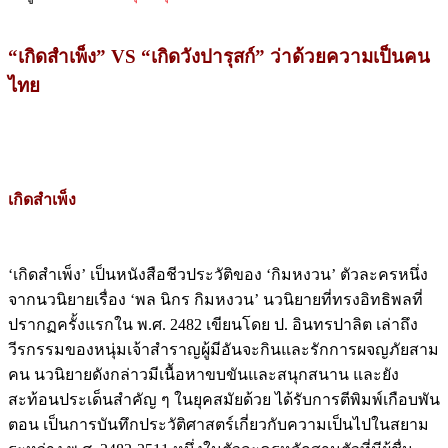
“เกิดสำเพ็ง” VS “เกิดวังปารุสก์” ว่าด้วยความเป็นคน
ไทย
เกิดสำเพ็ง
‘เกิดสำเพ็ง’ เป็นหนังสือชีวประวัติของ ‘กิมหงวน’ ตัวละครหนึ่ง
จากนวนิยายเรื่อง ‘พล นิกร กิมหงวน’ นวนิยายที่ทรงอิทธิพลที่
ปรากฏครั้งแรกใน พ.ศ. 2482 เขียนโดย ป. อินทรปาลิต เล่าถึง
วีรกรรมของหนุ่มเจ้าสำราญผู้มีอันจะกินและรักการผจญภัยสาม
คน นวนิยายดังกล่าวมีเนื้อหาขบขันและสนุกสนาน และยัง
สะท้อนประเด็นสำคัญ ๆ ในยุคสมัยด้วย ได้รับการตีพิมพ์เกือบพัน
ตอน เป็นการบันทึกประวัติศาสตร์เกี่ยวกับความเป็นไปในสยาม
ระหว่าง พ.ศ. 2482-2511 หนึ่งในตัวละครหลักสามตัวที่มีผู้ชื่น
ชอบมากคือ ‘กิมหงวน’ เป็นพ่อค้าไทยเชื้อสายจีนฐานะร่ำรวย