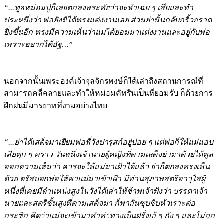
ประหนึ่งว่า พ่อยังมิได้ทรงแต่งงานเลย ส่วนย่านั้นกลับกริ้วกราด
ยิ่งขึ้นอีก ทรงมีความเห็นว่าแม่ได้ยอมมาแต่งงานและอยู่กับพ่อ
เพราะอยากได้อัฐ…”
นอกจากนั้นเพระองค์เจ้าจุลจักรพงษ์ก็ได้เล่าถึงสถานการณ์ที่
สามารถคลี่คลายและทำให้หม่อมคัทรินเป็นที่ยอมรับ ก็ด้วยการ
ฝึกฝนมีมารยาทที่งามอย่างไทย
“...ย่าได้เสด็จมาเยี่ยมพ่อที่วังปารุสก์อยู่บ่อย ๆ แต่พ่อก็ให้แม่แอบ
เสียทุก ๆ คราว วันหนึ่งเจ้านายผู้หญิงที่ตามเสด็จย่ามาด้วยได้ทูล
ออกความเห็นว่า ควรจะให้แม่มาเฝ้าได้แล้ว ย่าก็ตกลงทรงเห็น
ด้วย ตรัสบอกพ่อให้พาแม่มาเข้าเฝ้า มีท่านสุภาพสตรีอาวุโสผู้
หนึ่งที่เคยมีตำแหน่งสูงในวังได้เล่าให้ข้าพเจ้าฟังว่า บรรดาเจ้า
นายและสตรีชั้นสูงที่ตามเสด็จมา ก็พากันซุบซิบหัวเราะต่อ
กระซิก คิดว่าแม่จะเข้ามาทำท่าทางเป็นฝรั่งเก้ ๆ กัง ๆ และไม่ถูก
แบบแผนต่าง ๆ ทั้งนี้ เพราะไม่ทราบว่าแม่ได้แอบเรียนการหมอบ