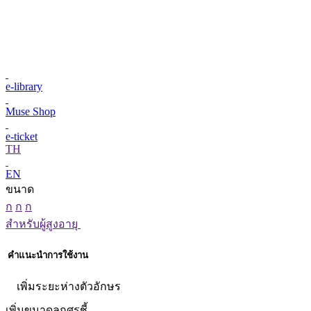
e-library
Muse Shop
e-ticket
TH
EN
ขนาด
ก
ก
ก
สำหรับผู้สูงอายุ
คำแนะนำการใช้งาน
เพิ่มระยะห่างตัวอักษร
เพิ่มขนาดลูกศรชี้