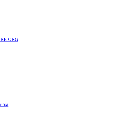
บบ RE-ORG
สยาม