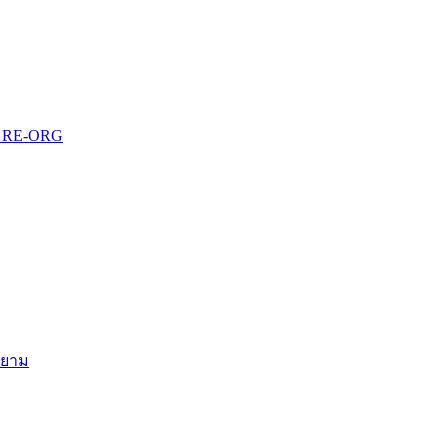
บบ RE-ORG
สยาม