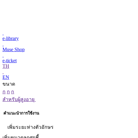
e-library
Muse Shop
e-ticket
TH
EN
ขนาด
ก
ก
ก
สำหรับผู้สูงอายุ
คำแนะนำการใช้งาน
เพิ่มระยะห่างตัวอักษร
เพิ่มขนาดลูกศรชี้