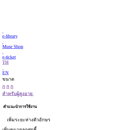
e-library
Muse Shop
e-ticket
TH
EN
ขนาด
ก
ก
ก
สำหรับผู้สูงอายุ
คำแนะนำการใช้งาน
เพิ่มระยะห่างตัวอักษร
เพิ่มขนาดลูกศรชี้