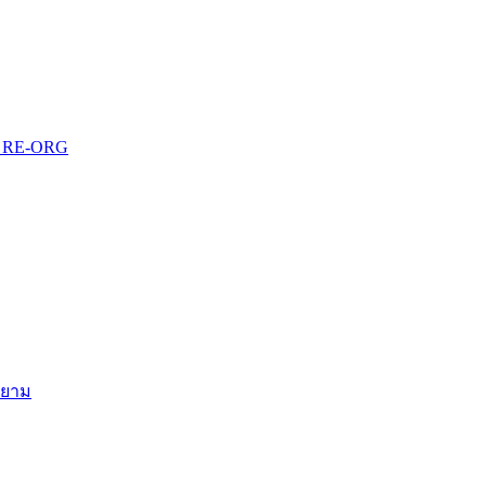
บบ RE-ORG
สยาม