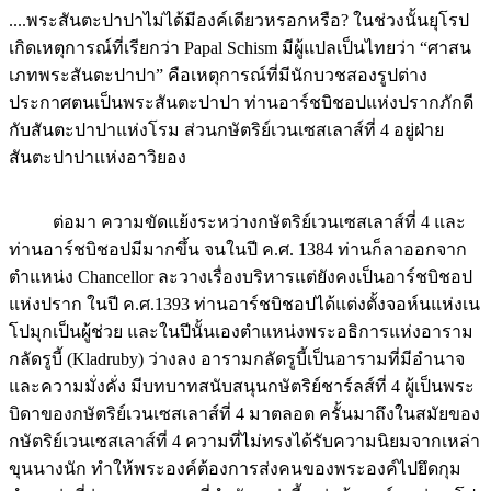
....พระสันตะปาปาไม่ได้มีองค์เดียวหรอกหรือ? ในช่วงนั้นยุโรป
เกิดเหตุการณ์ที่เรียกว่า Papal Schism มีผู้แปลเป็นไทยว่า “ศาสน
เภทพระสันตะปาปา” คือเหตุการณ์ที่มีนักบวชสองรูปต่าง
ประกาศตนเป็นพระสันตะปาปา ท่านอาร์ชบิชอปแห่งปรากภักดี
กับสันตะปาปาแห่งโรม ส่วนกษัตริย์เวนเซสเลาส์ที่ 4 อยู่ฝ่าย
สันตะปาปาแห่งอาวิยอง
ต่อมา ความขัดแย้งระหว่างกษัตริย์เวนเซสเลาส์ที่ 4 และ
ท่านอาร์ชบิชอปมีมากขึ้น จนในปี ค.ศ. 1384 ท่านก็ลาออกจาก
ตำแหน่ง Chancellor ละวางเรื่องบริหารแต่ยังคงเป็นอาร์ชบิชอป
แห่งปราก ในปี ค.ศ.1393 ท่านอาร์ชบิชอปได้แต่งตั้งจอห์นแห่งเน
โปมุกเป็นผู้ช่วย และในปีนั้นเองตำแหน่งพระอธิการแห่งอาราม
กลัดรูบี้ (Kladruby) ว่างลง อารามกลัดรูบี้เป็นอารามที่มีอำนาจ
และความมั่งคั่ง มีบทบาทสนับสนุนกษัตริย์ชาร์ลส์ที่ 4 ผู้เป็นพระ
บิดาของกษัตริย์เวนเซสเลาส์ที่ 4 มาตลอด ครั้นมาถึงในสมัยของ
กษัตริย์เวนเซสเลาส์ที่ 4 ความที่ไม่ทรงได้รับความนิยมจากเหล่า
ขุนนางนัก ทำให้พระองค์ต้องการส่งคนของพระองค์ไปยึดกุม