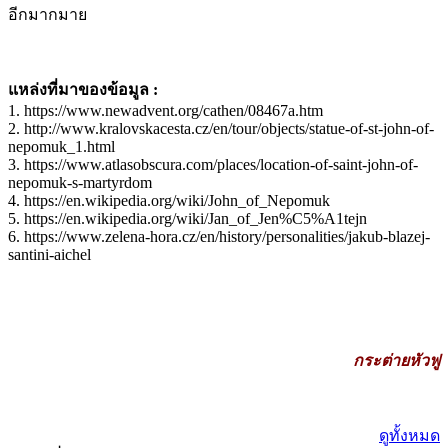
อีกมากมาย
แหล่งที่มาของข้อมูล :
1. https://www.newadvent.org/cathen/08467a.htm
2. http://www.kralovskacesta.cz/en/tour/objects/statue-of-st-john-of-
nepomuk_1.html
3. https://www.atlasobscura.com/places/location-of-saint-john-of-
nepomuk-s-martyrdom
4. https://en.wikipedia.org/wiki/John_of_Nepomuk
5. https://en.wikipedia.org/wiki/Jan_of_Jen%C5%A1tejn
6. https://www.zelena-hora.cz/en/history/personalities/jakub-blazej-
santini-aichel
กระต่ายหัวฟู
ดูทั้งหมด