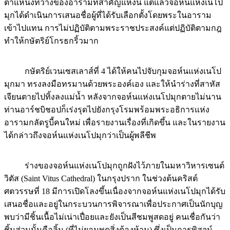
ตำแหน่งที่ว่างของอารามที่สำคัญแห่งนี้ แต่แล้วจอห์นแห่งเนโป
มุกได้ดำเนินการเสนอชื่อผู้ที่ได้รับเลือกตั้งโดยพระในอาราม
เข้าไปแทน การไม่ปฏิบัติตามพระราชประสงค์แต่ปฏิบัติตามกฎ
ทำให้กษัตริย์โกรธกริ้วมาก
กษัตริย์เวนเซสเลาส์ที่ 4 ได้ให้คนไปจับกุมจอห์นแห่งเนโป
มุกมา ทรงลงมือทรมานด้วยพระองค์เอง และให้นำร่างที่สาหัส
เจียนตายไปทิ้งลงแม่น้ำ หลังจากจอห์นแห่งเนโปมุกตายไม่นาน
ท่านอาร์ชบิชอปก็เร่งรุดไปยังกรุงโรมพร้อมพระอธิการแห่ง
อารามกลัดรูบี้คนใหม่ เพื่อรายงานเรื่องที่เกิดขึ้น และในรายงาน
ได้กล่าวถึงจอห์นแห่งเนโปมุกว่าเป็นผู้พลีชีพ
ร่างของจอห์นแห่งเนโปมุกถูกฝังไว้ภายในมหาวิหารเซนต์
วิตัส (Saint Vitus Cathedral) ในกรุงปราก ในช่วงต้นคริสต์
ศตวรรษที่ 18 มีการเปิดโลงขึ้นเนื่องจากจอห์นแห่งเนโปมุกได้รับ
เสนอชื่อและอยู่ในกระบวนการพิจารณาเพื่อประกาศเป็นนักบุญ
พบว่ามีชิ้นเนื้อไม่เน่าเปื่อยและยังเป็นสีชมพูสดอยู่ คนเชื่อกันว่า
ชิ้นส่วนนั้นคือลิ้น (ที่ไม่ยอมพูดสิ่งต้องห้าม) ซึ่งเป็นการพิสูจน์