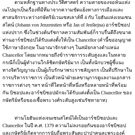
ตามหลักฐานทางประวัติศาสตร์ ความตายของจอห์นแห่ง
เนโปมุกเป็นเรื่องที่มีที่มาจากความขัดแย้งทางการเมืองและ
ศาสนจักรระหว่างกษัตริย์เวนเซสเลาส์ที่ 4 กับ โยฮันแห่งเจนเซน
สไตน์ (Johann von Jenzenstien หรือ Jan of Jenštejna) อาร์ชบิชอป
แห่งปราก ซึ่งในช่วงต้นรัชกาลความสัมพันธ์ก็ราบรื่นดีถึงขนาด
ท่านอาร์ชบิชอปได้รับแต่งตั้งให้เป็น Chancellor (คำนี้ขออนุญาต
ใช้ภาษาอังกฤษ ในอาณาจักรต่างๆ ในสมัยกลางตำแหน่ง
Chancellor โดยมากหมายถึงข้าราชการระดับสูงและในหลาย
กรณีก็เป็นผู้ทำงานใกล้ชิดกษัตริย์มาก เป็นทั้งนักบวชผู้ชี้แนะ
ทางจิตวิญญาณ เป็นผู้เก็บรักษาพระราชลัญจกร เป็นที่ปรึกษาใน
การบริหารราชการ เป็นหัวหน้าฝ่ายเลขานุการดูแลงานเอกสาร
ราชการต่างๆ ฯลฯ หน้าที่ใดหน้าที่หนึ่งหรือหลายหน้าที่พร้อม
กัน บิชอปและอาร์ชบิชอปมักจะได้รับแต่งตั้งเป็น Chancellor ของ
กษัตริย์หรือของเชื้อพระวงศ์ระดับสูงเช่นรัชทายาท)
ท่านโยฮันแห่งเจนเซนสไตน์ได้เป็นอาร์ชบิชอปและ
Chancellor ในปี ค.ศ. 1379 ความไม่ลงรอยกันของอาร์ชบิชอป
และกษัตริย์เกิดจากการนับถือพระสันตะปาปาคนละพระองค์