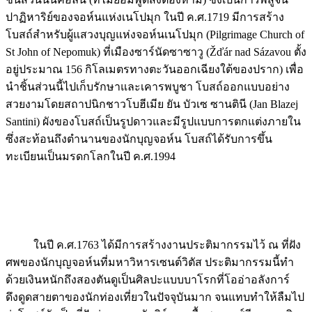
ปาฏิหาริย์ของจอห์นแห่งเนโปมุก ในปี ค.ศ.1719 มีการสร้าง
โบสถ์สำหรับผู้แสวงบุญแห่งจอห์นเนโปมุก (Pilgrimage Church of
St John of Nepomuk) ที่เมืองซาร์นัดซาซาวู (Žďár nad Sázavou ตั้ง
อยู่ประมาณ 156 กิโลเมตรทางตะวันออกเฉียงใต้ของปราก) เพื่อ
นำชิ้นส่วนนี้ไปเก็บรักษาและเคารพบูชา โบสถ์ออกแบบอย่าง
สวยงามโดยสถาปนิกชาวโบฮีเมีย ยัน บัวเซ ซานตินี (Jan Blazej
Santini) ผังของโบสถ์เป็นรูปดาวและมีรูปแบบการตกแต่งภายใน
ซึ่งสะท้อนถึงตำนานของนักบุญจอห์น โบสถ์ได้รับการขึ้น
ทะเบียนเป็นมรดกโลกในปี ค.ศ.1994
ในปี ค.ศ.1763 ได้มีการสร้างงานประติมากรรมไว้ ณ ที่ฝัง
ศพของนักบุญจอห์นที่มหาวิหารเซนต์วิตัส ประติมากรรมนี้ทำ
ด้วยเงินหนักถึงสองตันดูเป็นศิลปะแบบบาโรกที่โออ่าอลังการ์
ดึงดูดสายตาของนักท่องเที่ยวในปัจจุบันมาก จนแทบทำให้ลืมไป