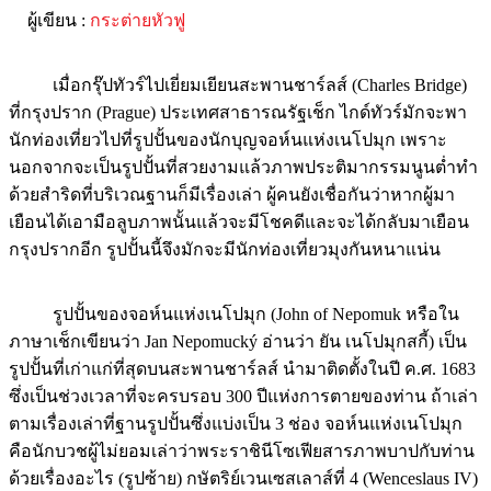
ผู้เขียน :
กระต่ายหัวฟู
เมื่อกรุ๊ปทัวร์ไปเยี่ยมเยียนสะพานชาร์ลส์ (Charles Bridge)
ที่กรุงปราก (Prague) ประเทศสาธารณรัฐเช็ก ไกด์ทัวร์มักจะพา
นักท่องเที่ยวไปที่รูปปั้นของนักบุญจอห์นแห่งเนโปมุก เพราะ
นอกจากจะเป็นรูปปั้นที่สวยงามแล้วภาพประติมากรรมนูนต่ำทำ
ด้วยสำริดที่บริเวณฐานก็มีเรื่องเล่า ผู้คนยังเชื่อกันว่าหากผู้มา
เยือนได้เอามือลูบภาพนั้นแล้วจะมีโชคดีและจะได้กลับมาเยือน
กรุงปรากอีก รูปปั้นนี้จึงมักจะมีนักท่องเที่ยวมุงกันหนาแน่น
รูปปั้นของจอห์นแห่งเนโปมุก (John of Nepomuk หรือใน
ภาษาเช็กเขียนว่า Jan Nepomucký อ่านว่า ยัน เนโปมุกสกี้) เป็น
รูปปั้นที่เก่าแก่ที่สุดบนสะพานชาร์ลส์ นำมาติดตั้งในปี ค.ศ. 1683
ซึ่งเป็นช่วงเวลาที่จะครบรอบ 300 ปีแห่งการตายของท่าน ถ้าเล่า
ตามเรื่องเล่าที่ฐานรูปปั้นซึ่งแบ่งเป็น 3 ช่อง จอห์นแห่งเนโปมุก
คือนักบวชผู้ไม่ยอมเล่าว่าพระราชินีโซเฟียสารภาพบาปกับท่าน
ด้วยเรื่องอะไร (รูปซ้าย) กษัตริย์เวนเซสเลาส์ที่ 4 (Wenceslaus IV)