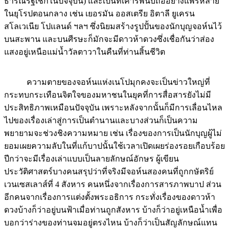
ธารณรัฐเช็กในปัจจุบัน) และเป็นที่เคารพนับถืออย่างแพร่หลาย
ในยุโรปตอนกลาง เช่น เยอรมัน ออสเตรีย อิตาลี ยูเครน
สโลเวเนีย โปแลนด์ ฯลฯ ซึ่งนิยมสร้างรูปปั้นของนักบุญจอห์นไว้
บนสะพาน และบนศีรษะก็มักจะมีดาวห้าดวงซึ่งเชื่อกันว่าส่อง
แสงอยู่เหนือแม่น้ำวัลตาวาในคืนที่ท่านสิ้นชีวิต
ความตายของจอห์นแห่งเนโปมุกคงจะเป็นข่าวใหญ่ที่
กระทบกระเทือนจิตใจของมหาชนในยุคที่การสื่อสารยังไม่มี
ประสิทธิภาพเหมือนปัจจุบัน เพราะหลังจากนั้นก็มีการเลื่อนไหล
ไปของเรื่องเล่าสู่การเป็นตำนานและบางส่วนก็เป็นความ
พยายามจะช่วงชิงความหมาย เช่น เรื่องของการเป็นนักบุญผู้ไม่
ยอมเผยความลับในที่แก้บาปนั้นใช้เวลาเปิดเผยร่องรอยเกือบร้อย
ปีกว่าจะมีเรื่องเล่าแบบเป็นลายลักษณ์อักษร ผู้เขียน
ประวัติศาสตร์บางคนสรุปว่าที่จริงมีจอห์นสองคนที่ถูกกษัตริย์
เวนเซสเลาส์ที่ 4 สังหาร คนหนึ่งจากเรื่องการสารภาพบาป ส่วน
อีกคนจากเรื่องการแต่งตั้งพระอธิการ กระทั่งเรื่องของดาวห้า
ดวงบ้างก็ว่าอยู่บนฟ้าเมื่อท่านถูกสังหาร บ้างก็ว่าอยู่เหนือน้ำเพื่อ
บอกว่าร่างของท่านจมอยู่ตรงไหน บ้างก็ว่าเป็นสัญลักษณ์แทน