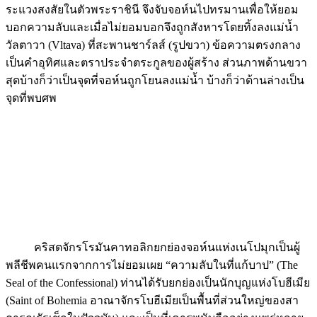
ระแวงสงสัยในตัวพระราชินี จึงจับจอห์นไปทรมานเพื่อให้ยอม
บอกความลับและเมื่อไม่ยอมบอกจึงถูกสังหารโดยทิ้งลงแม่น้ำ
วัลตาวา (Vltava) ที่สะพานชาร์ลส์ (รูปขวา) ข้อความตรงกลาง
เป็นคำอุทิศและตราประจำตระกูลของผู้สร้าง ส่วนภาพด้านขวา
สุดบ้างก็ว่าเป็นจุดที่จอห์นถูกโยนลงแม่น้ำ บ้างก็ว่าด้านล่างเป็น
จุดที่พบศพ
คริสตจักรโรมันคาทอลิกยกย่องจอห์นแห่งเนโปมุกเป็นผู้
พลีชีพคนแรกจากการไม่ยอมเผย “ความลับในที่แก้บาป” (The
Seal of the Confessional) ท่านได้รับยกย่องเป็นนักบุญแห่งโบฮีเมีย
(Saint of Bohemia อาณาจักรโบฮีเมียเป็นพื้นที่ส่วนใหญ่ของสา