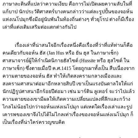
ภาษาละตินที่แปลว่าความเงียบ คือการไม่เปิดเผยความลับในที่
แก้บาป นักประวัติศาสตร์บางคนกล่าวว่าแต่ละรูปปั้นของจอห์น
แห่งเนโปมุกซึ่งมีอยู่นับพันในท้องถิ่นต่างๆ ทั่วยุโรป ต่างก็มีเรื่อง
เล่าที่แต่งเติมเสริมต่อแตกต่างกันไป
เรื่องเล่าที่น่าสนใจอีกเรื่องหนึ่งคือเรื่องที่ว่าที่แท้ท่านก็คือ
คนเดียวกับจอห์น ฮัส (Jan Hus หรือ ยัน ฮุส ในภาษาเช็ก)
ศาสนาจารย์ผู้ให้กำเนิดนิกายฮัสไซต์ (Hussite หรือ ฮุสไซต์ ใน
ภาษาเช็ก) ซึ่งตายเมื่อปี ค.ศ.1415 โดยถูกเผาทั้งเป็น สืบเนื่องจาก
ความตายของจอห์น ฮัส ทำให้เกิดสงครามกลางเมืองและ
สงครามศาสนาต่อมาอีกหลายสิบปี เขาเป็นแรงบันดาลใจให้แก่
นักปฏิรูปศาสนาอีกร้อยปีต่อมา เช่น มาร์ติน ลูเทอร์ จะว่าไปแล้ว
ความตายของเขามีผลให้เกิดความเปลี่ยนแปลงที่ลึกและกว้าง
ไกลไม่น้อยไปกว่าจอห์นแห่งเนโปมุก แต่เหตใดเรื่องเล่าและรูป
เคารพของเขาจึงไปได้ไม่ไกลเท่าเรื่องของจอห์นแห่งเนโปมุก ก็
เป็นเรื่องที่น่าใคร่ครวญขบคิด