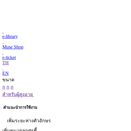
e-library
Muse Shop
e-ticket
TH
EN
ขนาด
ก
ก
ก
สำหรับผู้สูงอายุ
คำแนะนำการใช้งาน
เพิ่มระยะห่างตัวอักษร
เพิ่มขนาดลูกศรชี้