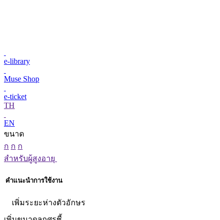
e-library
Muse Shop
e-ticket
TH
EN
ขนาด
ก
ก
ก
สำหรับผู้สูงอายุ
คำแนะนำการใช้งาน
เพิ่มระยะห่างตัวอักษร
เพิ่มขนาดลูกศรชี้