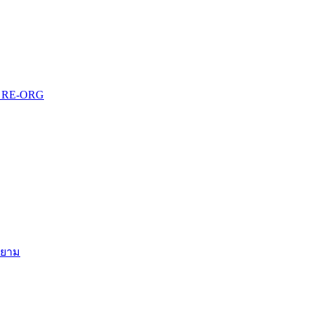
บบ RE-ORG
สยาม