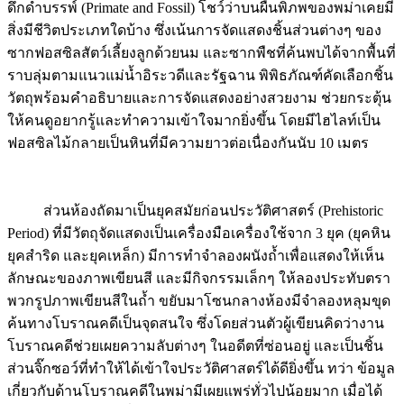
ดึกดำบรรพ์ (Primate and Fossil) โชว์ว่าบนผืนพิภพของพม่าเคยมี
สิ่งมีชีวิตประเภทใดบ้าง ซึ่งเน้นการจัดแสดงชิ้นส่วนต่างๆ ของ
ซากฟอสซิลสัตว์เลี้ยงลูกด้วยนม และซากพืชที่ค้นพบได้จากพื้นที่
ราบลุ่มตามแนวแม่น้ำอิระวดีและรัฐฉาน พิพิธภัณฑ์คัดเลือกชิ้น
วัตถุพร้อมคำอธิบายและการจัดแสดงอย่างสวยงาม ช่วยกระตุ้น
ให้คนดูอยากรู้และทำความเข้าใจมากยิ่งขึ้น โดยมีไฮไลท์เป็น
ฟอสซิลไม้กลายเป็นหินที่มีความยาวต่อเนื่องกันนับ 10 เมตร
ส่วนห้องถัดมาเป็นยุคสมัยก่อนประวัติศาสตร์ (Prehistoric
Period) ที่มีวัตถุจัดแสดงเป็นเครื่องมือเครื่องใช้จาก 3 ยุค (ยุคหิน
ยุคสำริด และยุคเหล็ก) มีการทำจำลองผนังถ้ำเพื่อแสดงให้เห็น
ลักษณะของภาพเขียนสี และมีกิจกรรมเล็กๆ ให้ลองประทับตรา
พวกรูปภาพเขียนสีในถ้ำ ขยับมาโซนกลางห้องมีจำลองหลุมขุด
ค้นทางโบราณคดีเป็นจุดสนใจ ซึ่งโดยส่วนตัวผู้เขียนคิดว่างาน
โบราณคดีช่วยเผยความลับต่างๆ ในอดีตที่ซ่อนอยู่ และเป็นชิ้น
ส่วนจิ๊กซอว์ที่ทำให้ได้เข้าใจประวัติศาสตร์ได้ดียิ่งขึ้น ทว่า ข้อมูล
เกี่ยวกับด้านโบราณคดีในพม่ามีเผยแพร่ทั่วไปน้อยมาก เมื่อได้