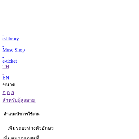
e-library
Muse Shop
e-ticket
TH
EN
ขนาด
ก
ก
ก
สำหรับผู้สูงอายุ
คำแนะนำการใช้งาน
เพิ่มระยะห่างตัวอักษร
เพิ่มขนาดลูกศรชี้