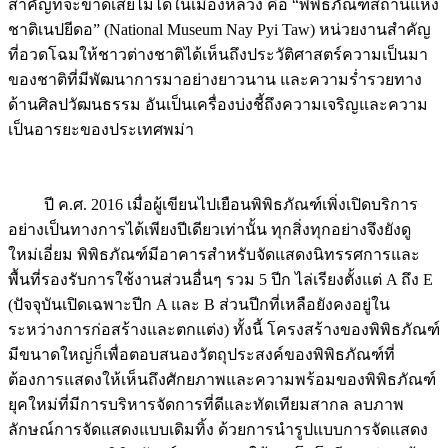
สำคัญที่จะขาดเสียไม่ได้ในเมืองหลวง คือ “พิพิธภัณฑสถานแห่ง
ชาติเนปยีดอ” (National Museum Nay Pyi Taw) หน่วยงานสำคัญ
ที่อวดโฉมให้ชาวต่างชาติได้เห็นถึงประวัติศาสตร์ความเป็นมา
ของชาติที่มีพัฒนาการมาอย่างยาวนาน และความร่ำรวยทาง
ด้านศิลปวัฒนธรรม อันเป็นเครื่องบ่งชี้ถึงความเจริญและความ
เป็นอารยะของประเทศพม่า
ปี ค.ศ. 2016 เมื่อผู้เขียนไปเยือนพิพิธภัณฑ์เพิ่งเปิดบริการ
อย่างเป็นทางการได้เพียงปีเดียวเท่านั้น ทุกสิ่งทุกอย่างจึงยังดู
ใหม่เอี่ยม พิพิธภัณฑ์มีอาคารสำหรับจัดแสดงนิทรรศการและ
พื้นที่รองรับการใช้งานส่วนอื่นๆ รวม 5 ปีก ไล่เรียงตั้งแต่ A ถึง E
(ปัจจุบันเปิดเฉพาะปีก A และ B ส่วนปีกที่เหลือยังคงอยู่ใน
ระหว่างการก่อสร้างและตกแต่ง) ทั้งนี้ โครงสร้างของพิพิธภัณฑ์
มีขนาดใหญ่ก็เพื่อตอบสนองวัตถุประสงค์ของพิพิธภัณฑ์ที่
ต้องการแสดงให้เห็นถึงศักยภาพและความพร้อมของพิพิธภัณฑ์
ยุคใหม่ที่มีการบริหารจัดการที่ดีและทัดเทียมสากล ลบภาพ
ลักษณ์การจัดแสดงแบบเดิมทิ้ง ด้วยการนำรูปแบบการจัดแสดง