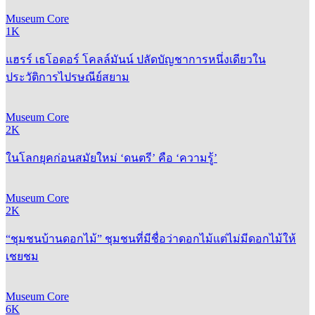
Museum Core
1K
แฮรร์ เธโอดอร์ โคลล์มันน์ ปลัดบัญชาการหนึ่งเดียวใน
ประวัติการไปรษณีย์สยาม
Museum Core
2K
ในโลกยุคก่อนสมัยใหม่ ‘ดนตรี’ คือ ‘ความรู้’
Museum Core
2K
“ชุมชนบ้านดอกไม้” ชุมชนที่มีชื่อว่าดอกไม้แต่ไม่มีดอกไม้ให้
เชยชม
Museum Core
6K