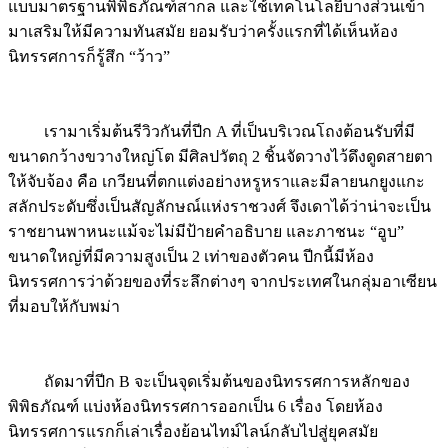
แบบมาตรฐานพิพิธภัณฑ์สากล และใช้เทคโนโลยีบางส่วนเข้า
มาเสริมให้มีความทันสมัย ยอมรับว่าครั้งแรกที่ได้เห็นห้อง
นิทรรศการก็รู้สึก “ว้าว”
เรามาเริ่มต้นรีวิวกันที่ปีก A ที่เป็นบริเวณโถงต้อนรับที่มี
ขนาดกว้างขวางใหญ่โต มีศิลปวัตถุ 2 ชิ้นจัดวางไว้ดึงดูดสายตา
ให้จับจ้อง คือ เกวียนที่ตกแต่งอย่างหรูหราและมีลายนกยูงแกะ
สลักประดับซึ่งเป็นสัญลักษณ์แห่งราชวงศ์ จึงเดาได้ว่าน่าจะเป็น
ราชยานพาหนะแม้จะไม่มีป้ายคำอธิบาย และภาชนะ “อูบ”
ขนาดใหญ่ที่มีความสูงเป็น 2 เท่าของตัวคน ปีกนี้มีห้อง
นิทรรศการว่าด้วยของที่ระลึกต่างๆ จากประเทศในกลุ่มอาเซียน
ที่มอบให้กับพม่า
ถัดมาที่ปีก B จะเป็นจุดเริ่มต้นของนิทรรศการหลักของ
พิพิธภัณฑ์ แบ่งห้องนิทรรศการออกเป็น 6 เรื่อง โดยห้อง
นิทรรศการแรกก็เล่าเรื่องย้อนไทม์ไลน์กลับไปสู่ยุคสมัย