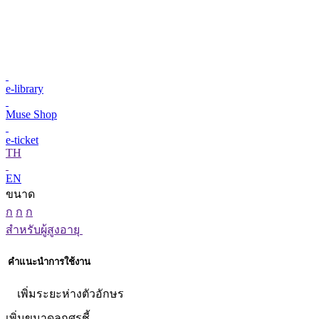
e-library
Muse Shop
e-ticket
TH
EN
ขนาด
ก
ก
ก
สำหรับผู้สูงอายุ
คำแนะนำการใช้งาน
เพิ่มระยะห่างตัวอักษร
เพิ่มขนาดลูกศรชี้