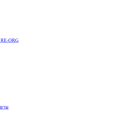
บบ RE-ORG
สยาม