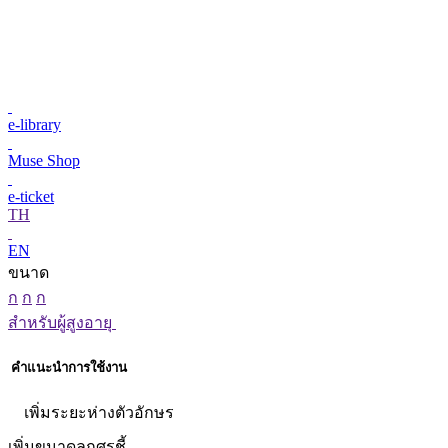
e-library
Muse Shop
e-ticket
TH
EN
ขนาด
ก
ก
ก
สำหรับผู้สูงอายุ
คำแนะนำการใช้งาน
เพิ่มระยะห่างตัวอักษร
เพิ่มขนาดลูกศรชี้