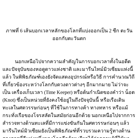
ภาพที่ 6 เส้นบอกเวลาหลักของโลกที่แบ่งออกเป็น 2 ซีก ตะวัน
ออกกับตะวันตก
นอกเหนือไปจากความสำคัญในการบอกเวลาทั้งในอดีต
และปัจจุบันของหอดูดาวแห่งชาติ และมารีนไทม์มิวเซียมแห่งนี้
แล้ว ในพิพิธภัณฑ์เองยังจัดแสดงอุปกรณ์หรือวิธี การคำนวณวิถี
ที่เกี่ยวข้องระหว่างโลกกับดวงดาวต่างๆ อีกมากมาย ไม่ว่าจะ
เป็น เครื่องเก็บเวลา (Time Keeper) หรือต้นกำเนิดของคำว่า น็อต
(Knot) ซึ่งเป็นหน่วยที่ยังคงใช้อยู่ในถึงปัจจุบันนี้ หรือเรือเดิน
ทะเลในศตวรรษก่อนๆ ที่ใช้ในการทางค้า ทางทหาร หรือแม้
กระทั่งเรือของโจรสลัดในสมัยก่อนอีกด้วย นอกเหนือไปจากการ
สำรวจทางด้านทะเลที่มีการแข่งขันกันในศตวรรษก่อนๆ แล้ว
มารีนไทม์มิวเซียมยังเป็นพิพิธภัณฑ์ที่รวบรวมความรู้ทางด้าน
ดวงดาวที่ดีแห่งหนึ่งของโลกอีกด้วย เรียกได้ว่าความรู้ที่ใช้มา
นับตั้งแต่ศตวรรษที่ 18 จวบจนมาถึงปัจจุบันนี้ ยังคงมีความขลัง