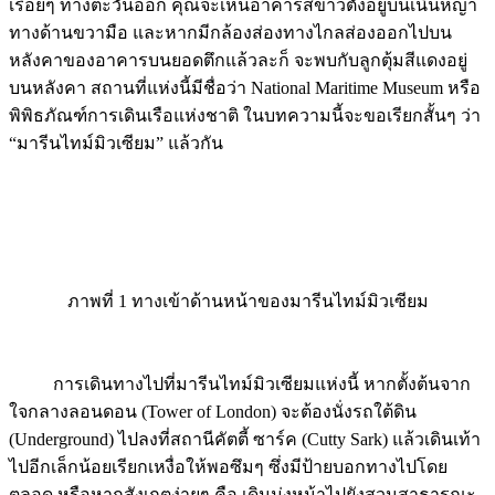
ทางด้านขวามือ และหากมีกล้องส่องทางไกลส่องออกไปบน
หลังคาของอาคารบนยอดตึกแล้วละก็ จะพบกับลูกตุ้มสีแดงอยู่
บนหลังคา สถานที่แห่งนี้มีชื่อว่า National Maritime Museum หรือ
พิพิธภัณฑ์การเดินเรือแห่งชาติ ในบทความนี้จะขอเรียกสั้นๆ ว่า
“มารีนไทม์มิวเซียม” แล้วกัน
ภาพที่ 1 ทางเข้าด้านหน้าของมารีนไทม์มิวเซียม
การเดินทางไปที่มารีนไทม์มิวเซียมแห่งนี้ หากตั้งต้นจาก
ใจกลางลอนดอน (Tower of London) จะต้องนั่งรถใต้ดิน
(Underground) ไปลงที่สถานีคัตตี้ ซาร์ค (Cutty Sark) แล้วเดินเท้า
ไปอีกเล็กน้อยเรียกเหงื่อให้พอซึมๆ ซึ่งมีป้ายบอกทางไปโดย
ตลอด หรือหากสังเกตง่ายๆ คือ เดินมุ่งหน้าไปยังสวนสาธารณะ
ขนาดใหญ่ที่เรียกว่า กรีนนิช พาร์ค (Greenwich Park) ซึ่งสวน