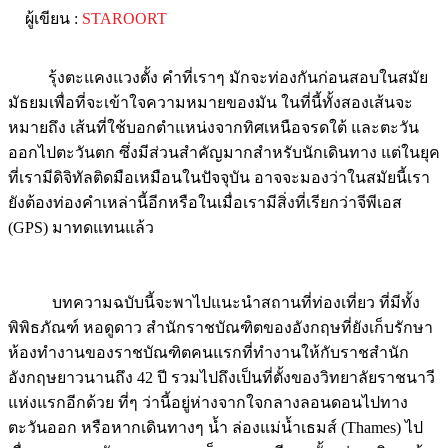
รุ้งตะแคงแวงตั้ง คำที่เราๆ มักจะท่องกันก่อนสอบในสมัย
มัธยมเพื่อที่จะเข้าใจความหมายของมัน ในที่นี้ทั้งสองเส้นจะ
หมายถึง เส้นที่ใช้บอกตำแหน่งจากทิศเหนือจรดใต้ และตะวัน
ออกไปตะวันตก ซึ่งมีส่วนสำคัญมากสำหรับนักเดินทาง แต่ในยุค
ที่เรามีดิจิทัลติดมือเหมือนในปัจจุบัน อาจจะมองว่าในสมัยนี้เรา
ยังต้องท่องคำเหล่านี้อีกหรือในเมื่อเรามีสิ่งที่เรียกว่าจีพีเอส
(GPS) มาทดแทนแล้ว
บทความฉบับนี้จะพาไปแนะนำสถานที่ท่องเที่ยว ที่มีทั้ง
พิพิธภัณฑ์ หอดูดาว สำนักราชบัณฑิตของอังกฤษที่ยังเก็บรักษา
ห้องทำงานของราชบัณฑิตคนแรกที่ทำงานให้กับราชสำนัก
อังกฤษยาวนานถึง 42 ปี รวมไปถึงเป็นที่ตั้งของวิทยาลัยราชนาวี
แห่งแรกอีกด้วย ที่ๆ ว่านี้อยู่ห่างจากใจกลางลอนดอนไปทาง
ตะวันออก หรือหากเดินทางๆ น้ำ ล่องแม่น้ำเธมส์ (Thames) ไป
เรื่อยๆ ทางตะวันออก คุณจะเห็นอาคารสีขาวตั้งอยู่บนเนินหญ้า