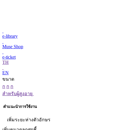
e-library
Muse Shop
e-ticket
TH
EN
ขนาด
ก
ก
ก
สำหรับผู้สูงอายุ
คำแนะนำการใช้งาน
เพิ่มระยะห่างตัวอักษร
เพิ่มขนาดลูกศรชี้