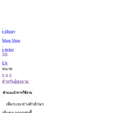
e-library
Muse Shop
e-ticket
TH
EN
ขนาด
ก
ก
ก
สำหรับผู้สูงอายุ
คำแนะนำการใช้งาน
เพิ่มระยะห่างตัวอักษร
เพิ่มขนาดลูกศรชี้