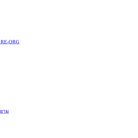
บบ RE-ORG
สยาม