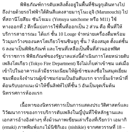
พิพิธภัณฑ์การดับเพลิงตั้งอยู่ในพื้นที่ชินจูกุเดินทางไป
ถึงง่ายด้วยรถไฟฟ้าใต้ดินสีแดงสายมารุโนะอุจิ (Marunouchi) ไป
ที่สถานีโยสึยะ ซันโจเมะ (Yotsuya sanchome หรือ M11) ใช้
ทางออกที่ 2 ตึกนี้แบ่งการใช้พื้นที่ออกเป็น 2 ส่วน คือ พื้นที่ให้
บริการสาธารณะ ได้แก่ ชั้น 10 Louge จำหน่ายเครื่องดื่มพร้อม
วิวมุมกว้างของนครโตเกียวโซนชินจูกุ ชั้น 7 ห้องสมุด ตั้งแต่ชั้น
6 ลงมาเป็นพิพิธภัณฑ์ และโซนที่เหลือเป็นพื้นที่ส่วนออฟฟิศ
ข้าราชการ พิพิธภัณฑ์ของรัฐบาลแห่งนี้ดำเนินการโดยหน่วยดับ
เพลิงโตเกียว (Tokyo Fire Department) จึงไม่เก็บค่าเข้าชม แต่เมื่อ
เข้าไปในอาคารแล้วมีธรรมเนียมให้ผู้เข้าชมลงชื่อในสมุดเยี่ยม
ชมเพื่อแจ้งจำนวนผู้เข้าชมก่อนเป็นอันดับแรก จากนั้นเจ้าหน้าที่
ต้อนรับบอกแนะนำให้ขึ้นลิฟท์ไปที่ชั้น 5 อันเป็นจุดเริ่มต้น
นิทรรศการห้องแรก
เนื้อหาของนิทรรศการเป็นการแสดงประวัติศาสตร์และ
วิวัฒนาการของการบริการดับเพลิงในญี่ปุ่นที่ใช้หลักฐานและ
เอกสารอ้างอิงต่างๆ ทั้งม้วนภาพเขียนเล่าเรื่องที่เรียกว่า เอมากิ
(emaki) ภาพพิมพ์แกะไม้นิชิกิเอะ (nishikie) จากศตวรรษที่ 18 –