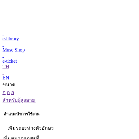
e-library
Muse Shop
e-ticket
TH
EN
ขนาด
ก
ก
ก
สำหรับผู้สูงอายุ
คำแนะนำการใช้งาน
เพิ่มระยะห่างตัวอักษร
เพิ่มขนาดลูกศรชี้