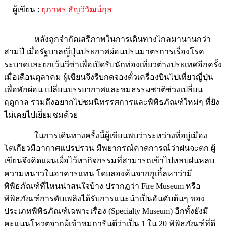
ผู้เขียน :
ยุภาพร ธัญวิวัฒน์กุล
หลังถูกจำกัดเสรีภาพในการเดินทางไกลมานานกว่า
สามปี เมื่อรัฐบาลญี่ปุ่นประกาศผ่อนปรนมาตรการเรื่องโรค
ระบาดและยกเว้นวีซ่าเพื่อเปิดรับนักท่องเที่ยวต่างประเทศอีกครั้ง
เมื่อเดือนตุลาคม ผู้เขียนจึงรีบกดจองตั๋วเครื่องบินไปเที่ยวญี่ปุ่น
เพื่อพักผ่อน เปลี่ยนบรรยากาศและชมธรรมชาติช่วงเปลี่ยน
ฤดูกาล รวมถึงอยากไปชมนิทรรศการและพิพิธภัณฑ์ใหม่ๆ ที่ยัง
ไม่เคยไปเยี่ยมชมด้วย
ในการเดินทางครั้งนี้ผู้เขียนพบว่าระหว่างที่อยู่เมือง
โตเกียวมีอากาศแปรปรวน มีพยากรณ์คาดการณ์ว่าฝนจะตก ผู้
เขียนจึงคิดแผนเผื่อไว้หากิจกรรมที่สามารถเข้าไปหลบฝนหลบ
ความหนาวในอาคารแทน โดยลองค้นจากกูเกิ้ลหาว่ามี
พิพิธภัณฑ์ที่ไหนน่าสนใจบ้าง ปรากฏว่า Fire Museum หรือ
พิพิธภัณฑ์การดับเพลิงได้รับการแนะนำเป็นอันดับต้นๆ ของ
ประเภทพิพิธภัณฑ์เฉพาะเรื่อง (Specialty Museum) อีกทั้งยังมี
คะแนนโหวตจากผู้เข้าชมการันตีว่าเป็น 1 ใน 20 พิพิธภัณฑ์ที่ดี