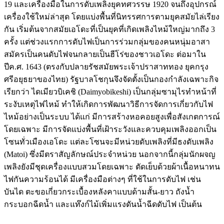
19 และเครื่องมือในการดับเพลิงยุคทศวรรษ 1920 จนถึงอุปกรณ์
เครื่องใช้ใหม่ล่าสุด โดยแบ่งพื้นที่นิทรรศการตามยุคสมัยไล่เรียง
กัน เริ่มต้นจากสมัยเอโดะที่เป็นยุคที่เกิดเพลิงไหม้ใหญ่มากถึง 3
ครั้ง แต่ช่วงแรกการดับไฟเป็นการร่วมกลุ่มของคนหนุ่มอาสา
สมัครเป็นคนดับไฟจนกลายเป็นฮีโร่ของชาวเอโดะ ต่อมาใน
ปีค.ศ. 1643 (ตรงกับปลายรัชสมัยพระเจ้าปราสาททอง ยุคกรุง
ศรีอยุธยาของไทย) รัฐบาลโชกุนจึงจัดตั้งเป็นกองกำลังเฉพาะกิจ
เรียกว่า ไดเมียวบิเคชิ (Daimyobikeshi) เป็นกลุ่มซามุไรทำหน้าที่
ระงับเหตุไฟไหม้ ทำให้เกิดการพัฒนาวิธีการจัดการเกี่ยวกับไฟ
ไหม้อย่างเป็นระบบ ได้แก่ มีการสร้างหอคอยสูงเพื่อสังเกตการณ์
โดยเฉพาะ มีการจัดแบ่งพื้นที่เฝ้าระวังและควบคุมเพลิงออกเป็น
โซนทั่วเมืองเอโดะ แต่ละโซนจะมีหน่วยดับเพลิงที่มีธงดับเพลิง
(Matoi) ซึ่งมีตราสัญลักษณ์ประจำหน่วย นอกจากนี้กลุ่มนักผจญ
เพลิงยังมีชุดเครื่องแบบสวมโดยเฉพาะ ตัดเย็บด้วยผ้าเนื้อหนาทน
ไฟกันความร้อนได้ มีเครื่องมือต่างๆ ที่ใช้ในการดับไฟ เช่น
บันได ตะขอเกี่ยวกระเบื้องหลังคาแบบด้ามสั้น-ยาว ถังน้ำ
กระบอกฉีดน้ำ และแท๊งก์ไม้เพิ่มแรงดันน้ำฉีดดับไฟ เป็นต้น