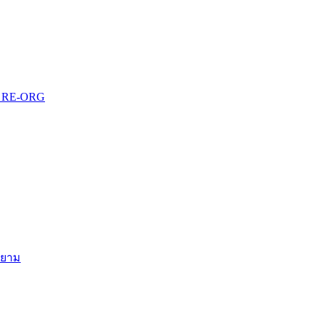
บบ RE-ORG
สยาม