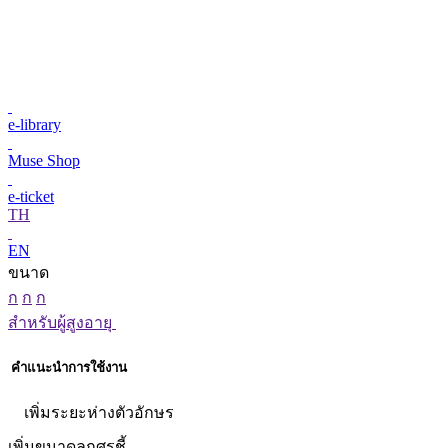
e-library
Muse Shop
e-ticket
TH
EN
ขนาด
ก
ก
ก
สำหรับผู้สูงอายุ
คำแนะนำการใช้งาน
เพิ่มระยะห่างตัวอักษร
เพิ่มขนาดลูกศรชี้