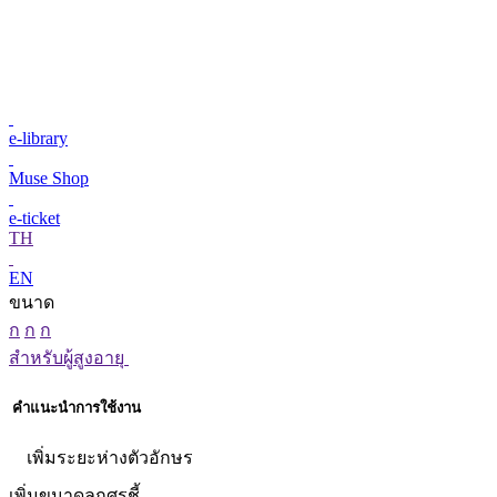
e-library
Muse Shop
e-ticket
TH
EN
ขนาด
ก
ก
ก
สำหรับผู้สูงอายุ
คำแนะนำการใช้งาน
เพิ่มระยะห่างตัวอักษร
เพิ่มขนาดลูกศรชี้