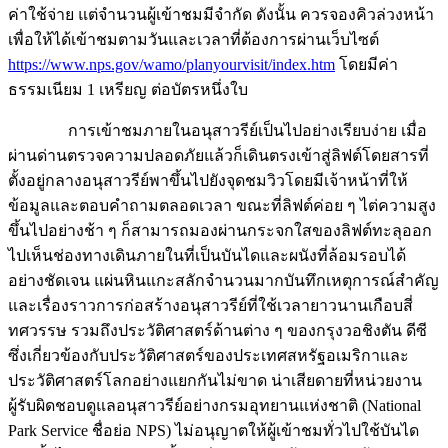
ค่าใช้จ่าย แต่จำนวนผู้เข้าชมมีจำกัด ดังนั้น ควรจองคิวล่วงหน้า
เพื่อให้ได้เข้าชมตามวันและเวลาที่ต้องการผ่านเว็บไซต์
https://www.nps.gov/wamo/planyourvisit/index.htm
โดยมีค่า
ธรรมเนียม 1 เหรียญ ต่อบัตรหนึ่งใบ
การเข้าชมภายในอนุสาวรีย์เป็นไปอย่างเรียบง่าย เมื่อ
ผ่านด่านตรวจความปลอดภัยแล้วก็เดินตรงเข้าสู่ลิฟต์โดยสารที่
ตั้งอยู่กลางอนุสาวรีย์พาขึ้นไปยังจุดชมวิวโดยมีเจ้าหน้าที่ให้
ข้อมูลและตอบคำถามตลอดเวลา ขณะที่ลิฟต์ค่อย ๆ ไต่ความสูง
ขึ้นไปอย่างช้า ๆ ก็สามารถมองผ่านกระจกใสของลิฟต์ทะลุออก
ไปเห็นช่องทางเดินภายในที่เป็นบันไดและผนังที่ล้อมรอบได้
อย่างชัดเจน แผ่นหินแกะสลักจำนวนมากบันทึกเหตุการณ์สำคัญ
และเรื่องราวการก่อสร้างอนุสาวรีย์ที่ใช้เวลายาวนานเกือบสี่
ทศวรรษ รวมถึงประวัติศาสตร์ด้านต่าง ๆ ของกรุงวอชิงตัน ดีซี
ซึ่งเกี่ยวข้องกับประวัติศาสตร์ของประเทศสหรัฐอเมริกาและ
ประวัติศาสตร์โลกอย่างแยกกันไม่ขาด น่าเสียดายที่หน่วยงาน
ผู้รับผิดชอบดูแลอนุสาวรีย์อย่างกรมอุทยานแห่งชาติ (National
Park Service ชื่อย่อ NPS) ไม่อนุญาตให้ผู้เข้าชมทั่วไปใช้บันได