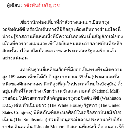
ผู้เขียน :
วชิรพันธ์ เจริญเวช
เชื่อว่านักท่องเที่ยวที่กำลังวางแผนมาเยือนกรุง
วอชิงตันดีซี หรือนักเดินทางที่มีกิจธุระต้องเดินทางผ่านเมืองนี้
น่าจะรู้จักสถานที่แห่งหนึ่งที่มีความโดดเด่น เป็นสัญลักษณ์ของ
เมืองที่ควรวางแผนแวะเข้าไปเยี่ยมชมและถ่ายภาพเป็นที่ระลึก
สักครั้งว่าได้มาถึงเมืองหลวงของประเทศสหรัฐอเมริกาแล้ว
อย่างแน่นอน
แท่งหินฐานสี่เหลี่ยมยักษ์ที่มียอดเป็นทรงพีระมิดความ
สูง 169 เมตร เทียบได้กับตึกสูงประมาณ 35 ชั้น (ประมาณครึ่ง
หนึ่งของตึกมหานคร ตึกที่สูงที่สุดในประเทศไทยในปัจจุบัน) ตั้ง
อยู่บนพื้นที่โล่งกว้าง เรียกว่า เนชันแนล มอลล์ (National Mall)
รายล้อมไปด้วยสถานที่สำคัญของกรุงวอชิงตัน ดีซี (Washinton
D.C.) เช่น ทำเนียบขาว (The White House) รัฐสภา (The United
States Congress) พิพิธภัณฑ์และหอศิลป์ในเครือสถาบันสมิธโซ
เนียน (The Smithsonian) รวมถึงอนุสรณ์สถานประธานาธิบดีอับ
ราฮัม ลินคอล์น (Lincoln Memorial) สถานที่แห่งนี้ คือ อนุสาวรีย์