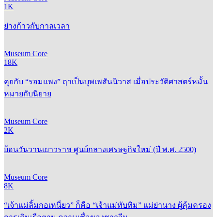
1K
ย่างก้าวกับกาลเวลา
Museum Core
18K
คุยกับ “รอมแพง” ฤาเป็นบุพเพสันนิวาส เมื่อประวัติศาสตร์หมั้น
หมายกับนิยาย
Museum Core
2K
ย้อนวันวานเยาวราช ศูนย์กลางเศรษฐกิจใหม่ (ปี พ.ศ. 2500)
Museum Core
8K
“เจ้าแม่ลิ้มกอเหนี่ยว” ก็คือ “เจ้าแม่ทับทิม” แม่ย่านาง ผู้คุ้มครอง