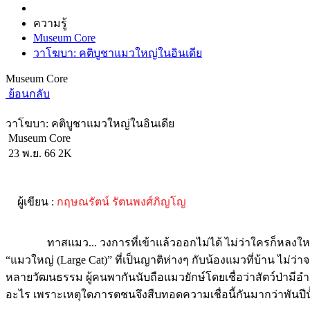
ความรู้
Museum Core
วาโฆบา: คติบูชาแมวใหญ่ในอินเดีย
Museum Core
ย้อนกลับ
วาโฆบา: คติบูชาแมวใหญ่ในอินเดีย
Museum Core
23 พ.ย. 66
2K
ผู้เขียน :
กฤษณรัตน์ รัตนพงศ์ภิญโญ
ทาสแมว... วงการที่เข้าแล้วออกไม่ได้ ไม่ว่าใครก็หลงใหลในความ
“แมวใหญ่ (Large Cat)” ที่เป็นญาติห่างๆ กับน้องแมวที่บ้าน ไม่ว
หลายวัฒนธรรม ผู้คนพากันนับถือแมวยักษ์โดยเชื่อว่าสัตว์ป่ามีอ
อะไร เพราะเหตุใดภารตชนจึงสืบทอดความเชื่อนี้กันมากว่าพันป