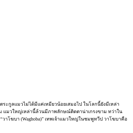
ตระกูลแมวไม่ได้มีแค่เหมียวน้อยเสมอไป ในโลกนี้ยังมีเหล่า
ก็ตาม แมวใหญ่เหล่านี้ล้วนมีภาพลักษณ์ติดตาน่าเกรงขาม ทว่าใน
บูชา “วาโฆบา (Waghoba)” เทพเจ้าแมวใหญ่ในชมพูทวีป วาโฆบาคือ