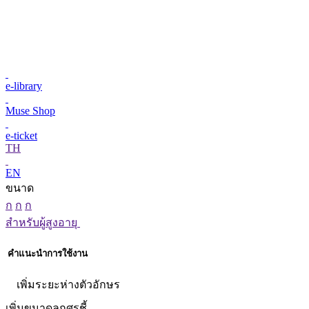
e-library
Muse Shop
e-ticket
TH
EN
ขนาด
ก
ก
ก
สำหรับผู้สูงอายุ
คำแนะนำการใช้งาน
เพิ่มระยะห่างตัวอักษร
เพิ่มขนาดลูกศรชี้