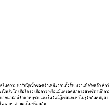
น่ารักปุ๊กปิ๊กของเจ้าเหมียวกันทั้งสิ้น ทว่าแท้จริงแล้ว สัตว์
่าจะเป็นสิงโต เสือโคร่ง เสือดาว หรือแม้แต่ยอดนักล่าอย่างชีตาห์
ำนาจปกปักษ์รักษาหมู่ชน และในวันนี้ผู้เขียนจะพาไปรู้จักกับคติ
ีนั้น มาหาคำตอบไปพร้อมกัน