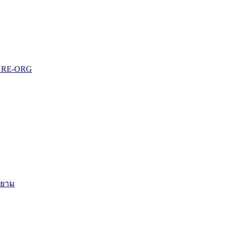
บบ RE-ORG
สยาม