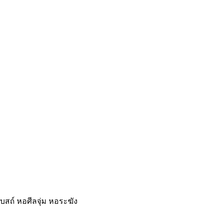
บสถ์ หอศีลจุ่ม หอระฆัง