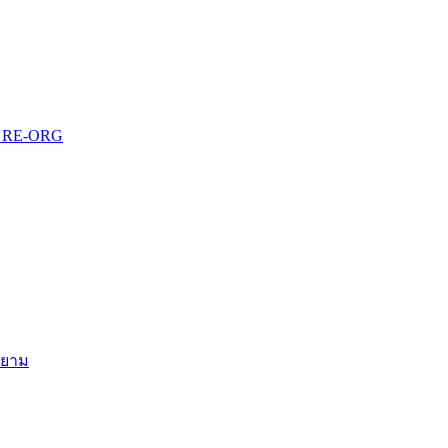
บบ RE-ORG
สยาม