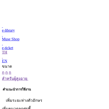
e-library
Muse Shop
e-ticket
TH
EN
ขนาด
ก
ก
ก
สำหรับผู้สูงอายุ
คำแนะนำการใช้งาน
เพิ่มระยะห่างตัวอักษร
เพิ่มขนาดลูกศรชี้