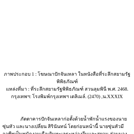
ภาพประกอบ 1 : โฆษณาปักจันเหลา ในหนังสือที่ระลึกสยามรัฐ
พิพิธภัณฑ์
แหล่งที่มา : ที่ระลึกสยามรัฐพิพิธภัณฑ์ สวนลุมพินี พ.ศ. 2468.
กรุงเทพฯ: โรงพิมพ์กรุงเทพฯ เดลิเมล์. (2470) ,น.XXXIX
ภัตตาคารปักจันเหลาก่อตั้งด้วยน้ำพักน้ำแรงของนาย
ซุ่นหัว และนางเปลี่ยน สิรินันทน์ โดยก่อนหน้านี้ นายซุ่นหัวมี
อาชีพเป็นพนักงานเรือเดินทะเลระหว่างจีนและสยาม ส่วนนาง