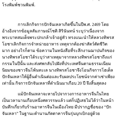
โรงพิมพ์ชวนพิมพ์.
การเลิกกิจการปักจันเหลาเกิดขึ้นในปีพ.ศ. 2469 โดย
อ้างอิงจากข้อมูลสัมภาษณ์โชติ สิรินันทน์ ระบุว่าเนื่องจาก
พระบาทสมเด็จพระปกเกล้าเจ้าอยู่หัว ทรงแนะนำให้หลวงทิพรส
โอชาเลิกกิจการจำหน่ายอาหาร เหตุจากต้องฆ่าสัตว์ตัดชีวิต
มาก อย่างไรก็ตาม ข้อความในหนังสือที่ระลึกงานฌาปนกิจของ
นางทิพรสโอชาได้ระบุว่าสาเหตุมาจากหลวงทิพรสโอชาถึงแก่
กรรมในปีนั้น และส่งศพกลับไปฝังที่ประเทศจีนตามธรรมเนียม
นิยมของชาวจีนโพ้นทะเล นางทิพรสโอชาจึงโอนกิจการโฮเต็ล
ปักจันเหลาให้ผู้อื่นดำเนินต่อและรับผลประโยชน์จากค่าเช่าเพียง
เท่านั้น กิจการปักจันเหลาที่ดำเนินมาเกือบ 20 ปี จึงสิ้นสุดลง
แม้ปักจันเหลาจะหายไปจากวงการอาหารจีนในไทย
เป็นเวลานานเกือบหนึ่งศตวรรษแล้ว แต่ก็ปฏิเสธไม่ได้ว่าในหน้า
บันทึกเกี่ยวกับร้านอาหารจีนในเมืองไทย มีปรากฏชื่อของ “ปัก
จันเหลา” ในฐานะตำนานภัตตาคารจีนรุ่นบุกเบิกอยู่ด้วย