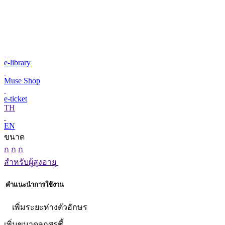
e-library
Muse Shop
e-ticket
TH
EN
ขนาด
ก
ก
ก
สำหรับผู้สูงอายุ
คำแนะนำการใช้งาน
เพิ่มระยะห่างตัวอักษร
เพิ่มขนาดลูกศรชี้