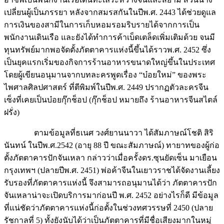
เปลี่ยนผู้เป็นภรรยา หลังจากสมรสกันในปีพ.ศ. 2443 ได้ช่วยดูแล
การเงินของสามีในการเก็บหอมรอมริบรายได้จากการเป็น
พนักงานเดินเรือ และยังได้ทำการค้าเบ็ดเตล็ดเพิ่มเติมด้วย จนมี
ทุนทรัพย์มากพอจัดตั้งภัตตาคารแห่งนี้ขึ้นได้ราวพ.ศ. 2452 ซึ่ง
เป็นยุคแรกเริ่มของกิจการร้านอาหารขนาดใหญ่ขึ้นในประเทศ
โดยผู้เขียนอนุมานจากบทละครพูดเรื่อง “บ๋อยใหม่” ของพระ
ไพศาลศิลปศาสตร์ ที่ตีพิมพ์ในปีพ.ศ. 2449 ปรากฏตัวละครจีน
เซ็งที่เคยเป็นบ๋อยกุ๊กช็อป (กุ๊กช็อป หมายถึง ร้านอาหารจีนสไตล์
ฝรั่ง)
ตามข้อมูลที่ธเนศ วงศ์ยานนาวา ได้สัมภาษณ์โชติ สิริ
นันทน์ ในปีพ.ศ.2542 (อายุ 88 ปี ขณะสัมภาษณ์) ทายาทของผู้ก่อ
ตั้งภัตตาคารปักจันเหลา กล่าวว่าเมื่อครั้งดร.ซุนยัดเซ็น มาเยือน
กรุงเทพฯ (ปลายปีพ.ศ. 2451) พ่อค้าจีนในเยาวราชได้จัดงานเลี้ยง
รับรองที่ภัตตาคารแห่งนี้ จึงสามารถอนุมานได้ว่า ภัตตาคารปัก
จันเหลาน่าจะเปิดบริการมาก่อนปี พ.ศ. 2452 อย่างไรก็ดี มีข้อมูล
ที่แน่ชัดว่าภัตตาคารแห่งนี้ก่อตั้งในช่วงทศวรรษที่ 2450 (ปลาย
รัชกาลที่ 5) ทั้งยังนับได้ว่าเป็นภัตตาคารที่มีชื่อเสียงมากในหมู่