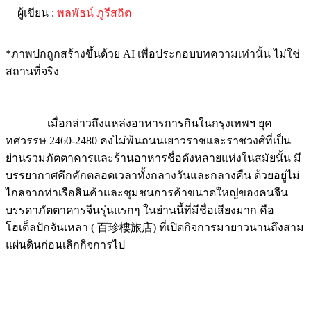
ผู้เขียน :
พลพัธน์ ภูรีสถิต
*ภาพปกถูกสร้างขึ้นด้วย AI เพื่อประกอบบทความเท่านั้น ไม่ใช่
สถานที่จริง
เมื่อกล่าวถึงแหล่งอาหารการกินในกรุงเทพฯ ยุค
ทศวรรษ 2460-2480 คงไม่พ้นถนนเยาวราชและราชวงศ์ที่เป็น
ย่านรวมภัตตาคารและร้านอาหารชื่อดังหลายแห่งในสมัยนั้น มี
บรรยากาศคึกคักตลอดเวลาทั้งกลางวันและกลางคืน ด้วยอยู่ไม่
ไกลจากท่าเรือสินค้าและชุมชนการค้าขนาดใหญ่ของคนจีน
บรรดาภัตตาคารจีนรุ่นแรกๆ ในย่านนี้ที่มีชื่อเสียงมาก คือ
โฮเต็ลปักจันเหลา ( 百珍樓旅店) ที่เปิดกิจการมายาวนานถึงสาม
แผ่นดินก่อนเลิกกิจการไป