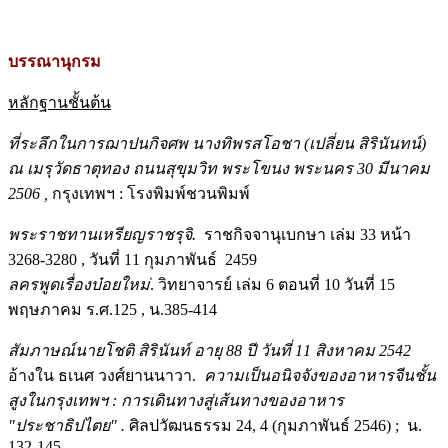
บรรณานุกรม
หลักฐานชั้นต้น
ที่ระลึกในการฌาปนกิจศพ นางทิพรสโอชา (เปลี่ยน สิรินันทน์)
ณ เมรุวัดธาตุทอง ถนนสุขุมวิท พระโขนง พระนคร
30 มีนาคม
2506 ,
กรุงเทพฯ : โรงพิมพ์ชวนพิมพ์
พระราชทานเหรียญราชรุจิ.
ราชกิจจานุเบกษา เล่ม 33 หน้า
3268-3280 , วันที่ 11 กุมภาพันธ์ 2459
ลครพูดเรื่องบ๋อยใหม่
. วิทยาจารย์ เล่ม 6 ตอนที่ 10 วันที่ 15
พฤษภาคม ร.ศ.125 , น.385-414
สัมภาษณ์นายโชติ สิรินันท์ อายุ
88
ปี
วันที่
11 สิงหาคม 2542
อ้างใน ธเนศ วงศ์ยานนาวา.
ความเป็นอนิจจังของอาหารจีนชั้น
สูงในกรุงเทพฯ : การเดินทางสู่เส้นทางของอาหาร
"ประชาธิปไตย" .
ศิลปวัฒนธรรม 24, 4 (กุมภาพันธ์ 2546) ; น.
132-145