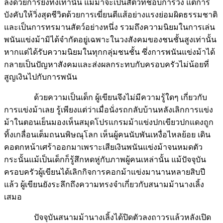
ลงด้วยการยิงทิ้งเท่านั้น แม้ม้าจะเป็นสัตว์ที่ชอบการวิ่ง แต่การ
บังคับให้วิ่งสุดชีวิตด้วยการเฆี่ยนตีแส้อย่างแรงย่อมผิดธรรมชาติ
และเป็นการทรมานสัตว์อย่างหนึ่ง รวมถึงความนิยมในการเล่น
พนันแข่งม้ามิได้จำกัดอยู่เฉพาะในวงสังคมของชนชั้นสูงเท่านั้น
หากแต่ได้รับความนิยมในทุกกลุ่มชนชั้น ซึ่งการพนันแข่งม้าได้
กลายเป็นปัญหาสังคมและส่งผลกระทบกับครอบครัวไม่น้อยที่
สูญเงินไปกับการพนัน
ด้วยความเป็นเด็ก ผู้เขียนจึงไม่มีความรู้ใดๆ เกี่ยวกับ
การแข่งม้าเลย รู้เพียงแต่ว่าเมื่อนั่งรถกลับบ้านหลังเลิกการแข่ง
ม้าในตอนเย็นมองเห็นสมุดโปรแกรมม้าแข่งปกเขียวปกแดงถูก
ทิ้งเกลื่อนเต็มถนนพิษณุโลก เห็นผู้คนนับพันเหงื่อไหลย้อย เดิน
คอตกหน้าเศร้าออกมาเพราะเสียเงินพนันแข่งม้าจนหมดตัว
กระนั้นแม้เป็นเด็กก็รู้สึกหดหู่กับภาพผู้คนเหล่านั้น แม้ปัจจุบัน
ครอบครัวผู้เขียนได้เลิกกิจการคอกม้าแข่งมานานหลายสิบปี
แล้ว ผู้เขียนยังระลึกถึงความทรงจำเกี่ยวกับสนามม้านางเลิ้ง
เสมอ
ปัจจุบันสนามม้านางเลิ้งได้ปิดตัวลงถาวรแล้วหลังเปิด