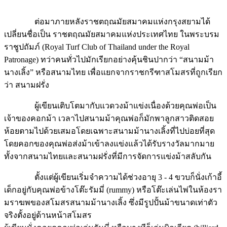
ต่อมาภายหลังราชตฤณมัยสมาคมแห่งกรุงสยามได้
เปลี่ยนชื่อเป็น ราชตฤณมัยสมาคมแห่งประเทศไทย ในพระบรม
ราชูปถัมภ์ (Royal Turf Club of Thailand under the Royal
Patronage) ทว่าคนทั่วไปมักเรียกอย่างคุ้นชินปากว่า “สนามม้า
นางเลิ้ง” หรือสนามไทย เพื่อแยกจากราชกรีฑาสโมสรที่ถูกเรียก
ว่า สนามฝรั่ง
ผู้เขียนเติบโตมากับแวดวงม้าแข่งเนื่องด้วยคุณพ่อเป็น
เจ้าของคอกม้า เวลาไปสนามม้าคุณพ่อก็มักพาลูกสาวติดสอย
ห้อยตามไปด้วยเสมอโดยเฉพาะสนามม้านางเลิ้งที่ไปบ่อยที่สุด
โดยคอกของคุณพ่อส่งม้าเข้าลงแข่งแล้วได้รับรางวัลมากมาย
ทั้งจากสนามไทยและสนามฝรั่งที่มีการจัดการแข่งม้าสลับกัน
ตั้งแต่ผู้เขียนเริ่มจำความได้ช่วงอายุ 3 - 4 ขวบก็นั่งเก้าอี้
เด็กอยู่กับคุณพ่อข้างโต๊ะรัมมี่ (rummy) หรือโต๊ะเล่นไพ่ในห้องรา
มราฆพของสโมสรสนามม้านางเลิ้ง ซึ่งมีรูปปั้นม้าขนาดเท่าตัว
จริงตั้งอยู่ด้านหน้าสโมสร