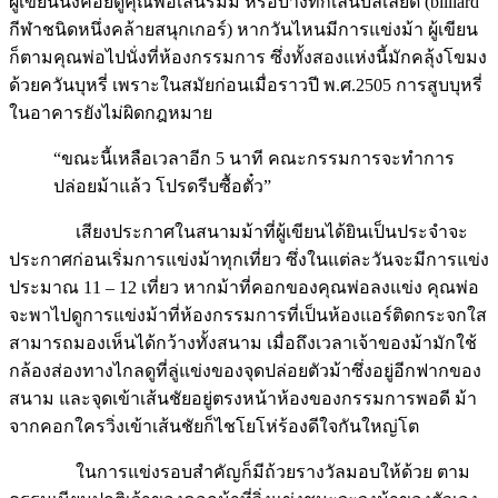
ผู้เขียนนั่งคอยดูคุณพ่อเล่นรัมมี่ หรือบางทีก็เล่นบิลเลียด (billiard
กีฬาชนิดหนึ่งคล้ายสนุกเกอร์) หากวันไหนมีการแข่งม้า ผู้เขียน
ก็ตามคุณพ่อไปนั่งที่ห้องกรรมการ ซึ่งทั้งสองแห่งนี้มักคลุ้งโขมง
ด้วยควันบุหรี่ เพราะในสมัยก่อนเมื่อราวปี พ.ศ.2505 การสูบบุหรี่
ในอาคารยังไม่ผิดกฎหมาย
“ขณะนี้เหลือเวลาอีก 5 นาที คณะกรรมการจะทำการ
ปล่อยม้าแล้ว โปรดรีบซื้อตั๋ว”
เสียงประกาศในสนามม้าที่ผู้เขียนได้ยินเป็นประจำจะ
ประกาศก่อนเริ่มการแข่งม้าทุกเที่ยว ซึ่งในแต่ละวันจะมีการแข่ง
ประมาณ 11 – 12 เที่ยว หากม้าที่คอกของคุณพ่อลงแข่ง คุณพ่อ
จะพาไปดูการแข่งม้าที่ห้องกรรมการที่เป็นห้องแอร์ติดกระจกใส
สามารถมองเห็นได้กว้างทั้งสนาม เมื่อถึงเวลาเจ้าของม้ามักใช้
กล้องส่องทางไกลดูที่ลู่แข่งของจุดปล่อยตัวม้าซึ่งอยู่อีกฟากของ
สนาม และจุดเข้าเส้นชัยอยู่ตรงหน้าห้องของกรรมการพอดี ม้า
จากคอกใครวิ่งเข้าเส้นชัยก็ไชโยโห่ร้องดีใจกันใหญ่โต
ในการแข่งรอบสำคัญก็มีถ้วยรางวัลมอบให้ด้วย ตาม