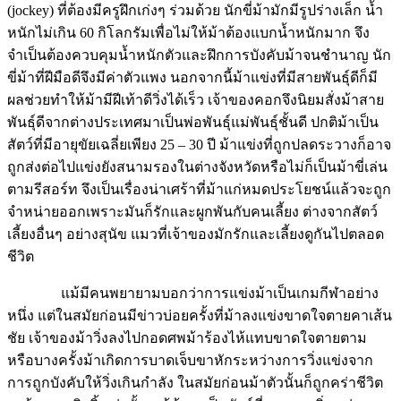
(jockey) ที่ต้องมีครูฝึกเก่งๆ ร่วมด้วย นักขี่ม้ามักมีรูปร่างเล็ก น้ำ
หนักไม่เกิน 60 กิโลกรัมเพื่อไม่ให้ม้าต้องแบกน้ำหนักมาก จึง
จำเป็นต้องควบคุมน้ำหนักตัวและฝึกการบังคับม้าจนชำนาญ นัก
ขี่ม้าที่ฝีมือดีจึงมีค่าตัวแพง นอกจากนี้ม้าแข่งที่มีสายพันธุ์ดีก็มี
ผลช่วยทำให้ม้ามีฝีเท้าดีวิ่งได้เร็ว เจ้าของคอกจึงนิยมสั่งม้าสาย
พันธุ์ดีจากต่างประเทศมาเป็นพ่อพันธุ์แม่พันธุ์ชั้นดี ปกติม้าเป็น
สัตว์ที่มีอายุขัยเฉลี่ยเพียง 25 – 30 ปี ม้าแข่งที่ถูกปลดระวางก็อาจ
ถูกส่งต่อไปแข่งยังสนามรองในต่างจังหวัดหรือไม่ก็เป็นม้าขี่เล่น
ตามรีสอร์ท จึงเป็นเรื่องน่าเศร้าที่ม้าแก่หมดประโยชน์แล้วจะถูก
จำหน่ายออกเพราะมันก็รักและผูกพันกับคนเลี้ยง ต่างจากสัตว์
เลี้ยงอื่นๆ อย่างสุนัข แมวที่เจ้าของมักรักและเลี้ยงดูกันไปตลอด
ชีวิต
แม้มีคนพยายามบอกว่าการแข่งม้าเป็นเกมกีฬาอย่าง
หนึ่ง แต่ในสมัยก่อนมีข่าวบ่อยครั้งที่ม้าลงแข่งขาดใจตายคาเส้น
ชัย เจ้าของม้าวิ่งลงไปกอดศพม้าร้องไห้แทบขาดใจตายตาม
หรือบางครั้งม้าเกิดการบาดเจ็บขาหักระหว่างการวิ่งแข่งจาก
การถูกบังคับให้วิ่งเกินกำลัง ในสมัยก่อนม้าตัวนั้นก็ถูกคร่าชีวิต