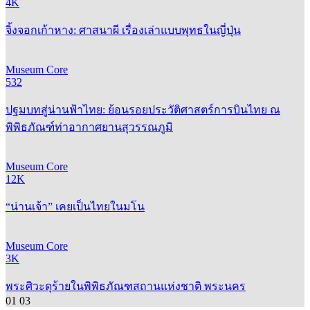
4K
จิ้งจอกเก้าหาง: ศาสนาผี เรื่องเล่าแบบพุทธในญี่ปุ่น
Museum Core
532
ปฐมบทสู่น่านฟ้าไทย: ย้อนรอยประวัติศาสตร์การบินไทย ณ
พิพิธภัณฑ์ท่าอากาศยานสุวรรณภูมิ
Museum Core
12K
“น่านเจ้า” เคยเป็นไทยในมโน
Museum Core
3K
พระศิวะดุร้ายในพิพิธภัณฑสถานแห่งชาติ พระนคร
01
03