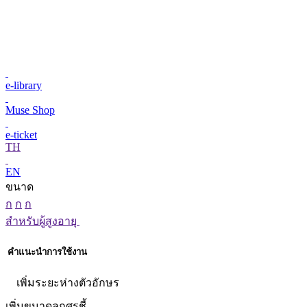
e-library
Muse Shop
e-ticket
TH
EN
ขนาด
ก
ก
ก
สำหรับผู้สูงอายุ
คำแนะนำการใช้งาน
เพิ่มระยะห่างตัวอักษร
เพิ่มขนาดลูกศรชี้