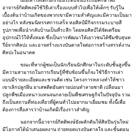
เมื่อเล่าให้เด็กนักเรียนระดับชั้นประถมศึกษาฟัง
อาจารย์กิตติพงษ์ใช้วิธีเล่าเรื่องแบบทั่วไปเพื่อให้เด็กๆ รับรู้ใน
เบื้องต้นว่าบ้านเกิดของพวกเขามีความสำคัญและมีความเป็นมา
อย่างไร หลังชมนิทรรศการเสร็จ หอศิลป์มีกิจกรรมระบายสี
รูปภาพเพื่อนำกลับบ้านเป็นที่ระลึก โดยหอศิลป์ได้จัดเตรียม
อุปกรณ์ไว้ให้ทั้งหมด ซึ่งเป็นการพัฒนาให้เยาวชนได้ซึมซับสุนท
รีย์จากศิลปะ และอาจสร้างแรงบันดาลใจต่อการสร้างสรรค์งาน
ศิลปะในอนาคต
ขณะที่หากผู้ชมเป็นนักเรียนนักศึกษาในระดับชั้นสูงขึ้น
มีความสามารถในการเรียนรู้ที่ซับซ้อนขึ้นก็จะใช้วิธีการเล่า
แบบมีรายละเอียดและชวนคิด เช่น โครงการหลวงทำให้ชาว
เขาเลิกปลูกฝิ่น ยาเสพติดอันตรายบ่อนทำลายชาติ เปลี่ยนมา
ปลูกพืชเมืองหนาวแทนจนกลายเป็นพืชเศรษฐกิจในปัจจุบัน รวม
ถึงเป็นสถานที่ท่องเที่ยวที่ผู้คนทั่วไปอยากมาเยี่ยมชม ทั้งนี้เพื่อ
ต้องการสื่อสารว่าบ้านเกิดมีเรื่องราวสำคัญ
นอกจากนี้อาจารย์กิตติพงษ์ยังผลักดันให้ศิลปินรุ่นใหม่
มีโอกาสได้นำเสนอผลงาน ถ่ายทอดแรงบันดาลใจ และขั้นตอน