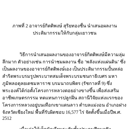
ภาพที่ 2 อาจารย์กิตติพงษ์ สุริยทองชื่น นำเสนอผลงาน
ประติมากรรมให้กับกลุ่มเยาวชน
วิธีการนำเสนอผลงานของอาจารย์กิตติพงษ์มีความลุ่ม
ลึกมาก ตัวอย่างเช่น การนำชมผลงาน ชื่อ ‘พลังแห่งแผ่นดิน’ ซึ่ง
เป็นผลงานของอาจารย์กิตติพงษ์เอง เป็นประติมากรรมปั้นหล่อ
สำริดพระบรมรูปพระบาทสมเด็จพระบรมชนกาธิเบศร มหา
ภูมิพลอดุลยเดชมหาราช บรมนาถบพิตร (รัชกาลที่ 9) ซึ่ง
พระองค์ได้ก่อตั้งโครงการหลวงดอยอ่างขางขึ้น เพื่อส่งเสริม
อาชีพเกษตรกรรม ทดแทนการปลูกฝิ่น สถานีวิจัยแห่งแรกของ
โครงการหลวงอยู่บนเทือกเขาแดนลาว ตำบลแม่งอน อำเภอฝาง
จังหวัดเชียงใหม่ พื้นที่รับผิดชอบ 16,577 ไร่ จัดตั้งขึ้นเมื่อปีพ.ศ.
2512