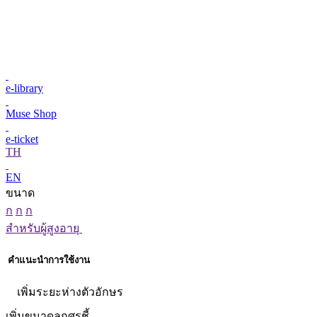
e-library
Muse Shop
e-ticket
TH
EN
ขนาด
ก
ก
ก
สำหรับผู้สูงอายุ
คำแนะนำการใช้งาน
เพิ่มระยะห่างตัวอักษร
เพิ่มขนาดลูกศรชี้