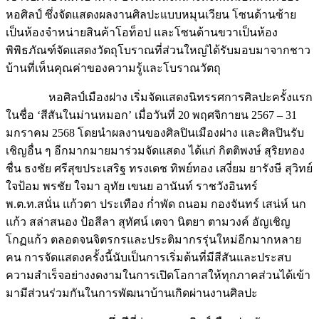
หอศิลป์ ซึ่งจัดแสดงผลงานศิลปะแบบหมุนเวียน โซนด้านซ้าย
เป็นห้องจำหน่ายสินค้าโอท็อป และโซนด้านขวาเป็นห้อง
พิพิธภัณฑ์จัดแสดงวัตถุโบราณที่ส่วนใหญ่ได้รับมอบมาจากชาว
บ้านที่เห็นคุณค่าของความรู้และโบราณวัตถุ
หอศิลป์เมืองฝาง เริ่มจัดแสดงนิทรรศการศิลปะครั้งแรก
ในชื่อ ‘สีสันในม่านหมอก’ เมื่อวันที่ 20 พฤศจิกายน 2567 – 31
มกราคม 2568 โดยนำผลงานของศิลปินเมืองฝาง และศิลปินรับ
เชิญอื่น ๆ อีกมากมายมาร่วมจัดแสดง ได้แก่ กิตติพงษ์ สุริยทอง
ชื่น ธงชัย ศรีสุขประเสริฐ ทรงเดช ทิพย์ทอง เสงี่ยม ยารังษี สุวิทย์
ใจป้อม พรชัย ใจมา อุทัย เขนย อานันท์ ราชวังอินทร์
พ.ต.ท.สนั่น แก้วตา ประเทือง ก่ำพัด ถนอม กองจันทร์ เสน่ห์ นก
แก้ว สล่าสนอง ป้อสีลา สุทัศน์ เตจา นิตยา ตามวงค์ อัญเชิญ
โกฏแก้ว ตลอดจนจิตรกรและประติมากรรุ่นใหม่อีกมากหลาย
คน การจัดแสดงครั้งนี้นับเป็นการเริ่มต้นที่มีสีสันและประสบ
ความสำเร็จอย่างงดงามในการเปิดโอกาสให้ทุกภาคส่วนได้เข้า
มามีส่วนร่วมกันในการพัฒนาบ้านเกิดผ่านงานศิลปะ