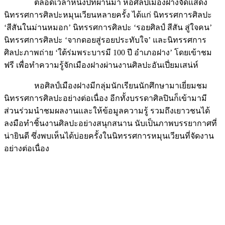
ตลอดเวลาหนึ่งปีที่ผ่านมา หอศิลป์เมืองฝางจัดแสดง
นิทรรศการศิลปะหมุนเวียนหลายครั้ง ได้แก่ นิทรรศการศิลปะ
‘สีสันในม่านหมอก’ นิทรรศการศิลปะ ‘รอยศิลป์ สีสัน สู่ใจคน’
นิทรรศการศิลปะ ‘จากดอยสู่รอยประทับใจ’ และนิทรรศการ
ศิลปะภาพถ่าย ‘ใต้ร่มพระบารมี 100 ปี อำเภอฝาง’ โดยเข้าชม
ฟรี เพื่อทำความรู้จักเมืองฝางผ่านงานศิลปะอันเปี่ยมเสน่ห์
หอศิลป์เมืองฝางมีกลุ่มนักเรียนนักศึกษามาเยี่ยมชม
นิทรรศการศิลปะอย่างต่อเนื่อง อีกทั้งบรรดาศิลปินก็เข้ามามี
ส่วนร่วมนำชมผลงานและให้ข้อมูลความรู้ รวมถึงเยาวชนได้
ลงมือทำชิ้นงานศิลปะอย่างสนุกสนาน นับเป็นภาพบรรยากาศที่
น่ายินดี ซึ่งพบเห็นได้บ่อยครั้งในนิทรรศการหมุนเวียนที่จัดงาน
อย่างต่อเนื่อง