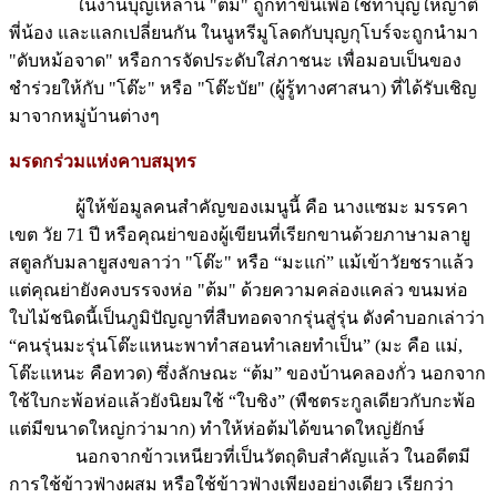
ในงานบุญเหล่านี้ "ต้ม" ถูกทำขึ้นเพื่อใช้ทำบุญให้ญาติ
พี่น้อง และแลกเปลี่ยนกัน ในนูหรีมูโลดกับบุญกุโบร์จะถูกนำมา
"ดับหม้อจาด" หรือการจัดประดับใส่ภาชนะ เพื่อมอบเป็นของ
ชำร่วยให้กับ "โต๊ะ" หรือ "โต๊ะบัย" (ผู้รู้ทางศาสนา) ที่ได้รับเชิญ
มาจากหมู่บ้านต่างๆ
มรดกร่วมแห่งคาบสมุทร
ผู้ให้ข้อมูลคนสำคัญของเมนูนี้ คือ นางแซมะ มรรคา
เขต วัย 71 ปี หรือคุณย่าของผู้เขียนที่เรียกขานด้วยภาษามลายู
สตูลกับมลายูสงขลาว่า "โต๊ะ" หรือ “มะแก่” แม้เข้าวัยชราแล้ว
แต่คุณย่ายังคงบรรจงห่อ "ต้ม" ด้วยความคล่องแคล่ว ขนมห่อ
ใบไม้ชนิดนี้เป็นภูมิปัญญาที่สืบทอดจากรุ่นสู่รุ่น ดังคำบอกเล่าว่า
“คนรุ่นมะรุ่นโต๊ะแหนะพาทำสอนทำเลยทำเป็น” (มะ คือ แม่,
โต๊ะแหนะ คือทวด) ซึ่งลักษณะ “ต้ม” ของบ้านคลองกั่ว นอกจาก
ใช้ใบกะพ้อห่อแล้วยังนิยมใช้ “ใบชิง” (พืชตระกูลเดียวกับกะพ้อ
แต่มีขนาดใหญ่กว่ามาก) ทำให้ห่อต้มได้ขนาดใหญ่ยักษ์
นอกจากข้าวเหนียวที่เป็นวัตถุดิบสำคัญแล้ว ในอดีตมี
การใช้ข้าวฟ่างผสม หรือใช้ข้าวฟ่างเพียงอย่างเดียว เรียกว่า