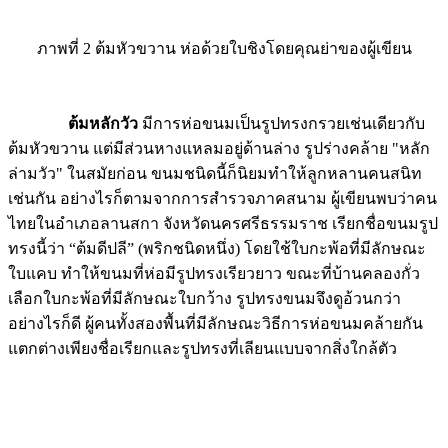
ภาพที่ 2 ต้มหัวขวาน ห่อด้วยใบชิงโดยคุณย่าของผู้เขียน
ต้มหลักวัว
มีการห่อขนมเป็นรูปทรงกรวยเช่นเดียวกับ
ต้มหัวขวาน แต่มีส่วนหางแหลมอยู่ด้านล่าง รูปร่างคล้าย "หลัก
ล่ามวัว" ในสมัยก่อน ขนมชนิดนี้ก็นิยมทำให้ลูกหลานคนสนิท
เช่นกัน อย่างไรก็ตามจากการสำรวจภาคสนาม ผู้เขียนพบว่าคน
ไทยในอำเภอลานสกา จังหวัดนครศรีธรรมราช เรียกชื่อขนมรูป
ทรงนี้ว่า “ต้มดีปลี” (พริกชนิดหนึ่ง) โดยใช้ใบกะพ้อที่มีลักษณะ
ใบแคบ ทำให้ขนมที่ห่อมีรูปทรงเรียวยาว ขณะที่บ้านคลองกั่ว
เลือกใบกะพ้อที่มีลักษณะใบกว้าง รูปทรงขนมจึงดูอ้วนกว่า
อย่างไรก็ดี ผู้คนทั้งสองพื้นที่มีลักษณะวิธีการห่อขนมคล้ายกัน
แตกต่างเพียงชื่อเรียกและรูปทรงที่เลียนแบบจากสิ่งใกล้ตัว