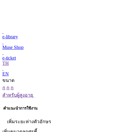
e-library
Muse Shop
e-ticket
TH
EN
ขนาด
ก
ก
ก
สำหรับผู้สูงอายุ
คำแนะนำการใช้งาน
เพิ่มระยะห่างตัวอักษร
เพิ่มขนาดลูกศรชี้