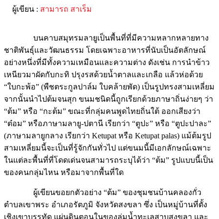
ผู้เขียน :
สามารถ สาเร็ม
บนคาบสมุทรมลายูเป็นพื้นที่ที่มีความหลากหลายทาง
ชาติพันธุ์และวัฒนธรรม โดยเฉพาะอาหารที่นับเป็นอัตลักษณ์
อย่างหนึ่งที่มีทั้งความเหมือนและความต่าง ดังเช่น การนำข้าว
เหนียวมาผัดกับกะทิ ปรุงรสด้วยน้ำตาลและเกลือ แล้วห่อด้วย
“ใบกะพ้อ” (พืชตระกูลปาล์ม ใบคล้ายพัด) เป็นรูปทรงสามเหลี่ยม
จากนั้นนำไปต้มจนสุก ขนมชนิดนี้ถูกเรียกด้วยภาษาถิ่นง่ายๆ ว่า
“ต้ม” หรือ “กะต้ม” ขณะที่กลุ่มคนพูดไทยถิ่นใต้ ออกเสียงว่า
“ต๋อม” หรือภาษามลายู-ปตานี เรียกว่า “ตูปะ” หรือ “ตูปะปาละ”
(ภาษามลายูกลาง เรียกว่า Ketupat หรือ Ketupat palas) แม้ต้มรูป
สามเหลี่ยมนี้จะเป็นที่รู้จักกันทั่วไป แต่ขนมนี้มีเอกลักษณ์เฉพาะ
ในแต่ละพื้นที่ที่โดดเด่นจนสามารถระบุได้ว่า “ต้ม” รูปแบบนี้เป็น
ของคนกลุ่มไหน หรือมาจากพื้นที่ใด
ผู้เขียนขอยกตัวอย่าง “ต้ม” ของชุมชนบ้านคลองกั่ว
ตำบลเขาพระ อำเภอรัตภูมิ จังหวัดสงขลา ซึ่ง เป็นหมู่บ้านที่ตั้ง
เชิงเขาบรรทัด แผ่นดินตอนในของลุ่มน้ำทะเลสาบสงขลา และ