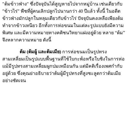
"ต้มข้าวฟ่าง" ซึ่งปัจจุบันได้สูญหายไปจากหมู่บ้าน เช่นเดียวกับ
"ข้าวไร่" พืชที่ผู้คนเลิกปลูกไปนานกว่า 40 ปีแล้ว ทั้งนี้ ในอดีต
ข้าวฟ่างมักปลูกในหลุมเดียวกับข้าวไร่ ปัจจุบันคงเหลือเพียงต้ม
ทำจากข้าวเหนียว อีกทั้งการห่อขนมในแต่ละรูปแบบยังมีความ
พิเศษ และมีความหมายทางคติชนวิทยาแฝงอยู่ด้วย หลาย “ต้ม”
จึงหลากความหมาย ดังนี้
ต้ม (ต้มผู้ และต้มเมีย)
การห่อขนมเป็นรูปทรง
สามเหลี่ยมเป็นรูปแบบพื้นฐานที่ใช้ใบกะพ้อหรือใบชิงในการห่อ
แม้มีรูปทรงสามเหลี่ยมผูกปมเหมือนกัน แต่มีคติเรื่องเพศกำกับ
อยู่ด้วย ซึ่งคุณย่าอธิบายว่าต้มผู้มีรูปทรงที่สูงชะลูดกว่าต้มเมีย
อย่างชัดเจน