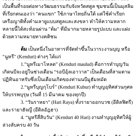
เป็นพื้นที่รอยต่อทางวัฒนธรรมกับจังหวัดสตูล ชุมชนนี้เป็นมุสลิม
ที่เรียกตนเองว่า "คนแขก" ใช้ภาษาไทยถิ่นใต้ แต่ใช้คำเรียก
เครือญาติทั้งคำมลายูแบบสตูลและสงขลา ทำให้ความหลาก
หลายนี้ได้สะท้อนผ่าน "ต้ม" ที่มีมากมายหลายรูปแบบ และแฝง
ด้วยความหมายทางคติชน
ต้ม
เป็นหนึ่งในอาหารที่จัดทำขึ้นในวาระงานบุญ หรือ
"นูหรี" (Kenduri) ต่างๆ ได้แก่
1.”นูหรีเมาโหลด” (Kenduri maulud) คือการทำบุญวัน
เกิดนบีจะอยู่ในช่วงเดือน “รอบีอุ้ลเอาวาล” เป็นเดือนที่สามตาม
ปฏิทินอาหรับซึ่งเป็นเดือนเกิดของท่านนบีมูฮัมหมัด
2.“นูหรีบุญกุโบร์” (Kenduri Kubur) ทำบุญอุทิศส่วนกุศล
ให้บรรพบุรุษ (วันที่ 15 มีนาคม ของทุกปี)
3. “วันราหยา” (Hari Raya) ทั้งรายาออกบวช (อีดิลฟิตรี)
และรายาฮัจญี (อีดิลอัฎฮา)
4. “นูหรีสี่สิบวัน” (Kenduri 40 Hari) งานทำบุญอุทิศให้ผู้
ล่วงลับครบ 40 วัน