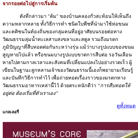
จากรอยต่อไปสู่การเริ่มต้น
ดังที่กล่าวมา "ต้ม" ของบ้านคลองกั่วสะท้อนให้เห็นถึง
ความหลากหลาย ทั้งวิธีการทำ ชนิดใบพืชที่นำมาใช้ห่อขนม
และคติชนในท้องถิ่นของกลุ่มคนที่อยู่อาศัยบนรอยต่อทาง
วัฒนธรรมลุ่มน้ำทะเลสาบสงขลาและสตูล รวมถึงมรดก
ภูมิปัญญาที่สืบทอดต่อกันระหว่างรุ่น แม้ว่าบางรูปแบบของขนม
สูญหายไปแล้ว หรือขนมบางรูปแบบขาดการสืบต่อ รอวันเลือน
หายไปตามกาลเวลาและสังคมที่เปลี่ยนแปลงไปอย่างรวดเร็ว ผู้
เขียนในฐานะลูกหลานเจ้าของวัฒนธรรมนี้เองก็พยายามเรียนรู้
และบันทึกวิธีการทำไว้ เพื่อถ่ายทอดเรื่องราวของมรดกทาง
วัฒนธรรมอาหารเหล่านี้ไว้ ด้วยตระหนักดีว่า
“การสืบทอดให้
อยู่ต่อ ต้องเริ่มที่ตัวเราเอง”
ดูทั้งหมด
แกลเลอรี่