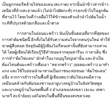
เป็นลูกกลมรีคล้ายไข่ของแลน (ตะกวด) จากนั้นนำข้าวสารข้าว
เหนียวที่ล้างสะอาดแล้ว (ไม่นำไปผัดกะทิ) กรอกเข้าไปในลูกต้ม
ที่สานไว้ โดยเว้นที่ว่างเผื่อไว้ให้ข้าวพองตัวแล้วนำไปต้มในน้ำ
กะทิที่ปรุงรสด้วยเกลือและน้ำตาล
การสานใบอ่อนมะพร้าว นับเป็นขั้นตอนที่ยากที่สุดของ
การทำต้มชนิดนี้ อีกทั้งไม่ได้รับความสนใจจากคนรุ่นใหม่ ทำให้
ขาดผู้สืบทอด ปัจจุบันมีผู้รู้เพียงไม่กี่คนเท่านั้นที่ยังสามารถสาน
ได้ โดยผู้เขียนได้เรียนรู้วิธีทำขนมจากคุณสารีนะ กาลาเต็บ ซึ่ง
การทำ“ต้มไข่แลน” มักทำในงานบุญใหญ่เท่านั้น และจำเป็น
ต้องโค่นต้นมะพร้าวเพื่อเอา "หยวกพร้าว" (ยอดมะพร้าว) มาทำ
แกง และใช้ใบอ่อนนำมาสานเป็นภาชนะห่อขนม “ต้มไข่แลน”
อนึ่ง จากการสำรวจในพื้นที่ ผู้เขียนพบว่าต้มไข่แลนมีความ
เหมือนคล้ายกับต้มของชาวมลายูบางหมู่บ้านในจังหวัดสตูล
และบางหมู่บ้านในเขตพื้นที่ 4 อำเภอของสงขลา (จะนะ เทพา
นาทวี สะบ้าย้อย) แต่ไม่พบในพื้นที่อื่นของสงขลาเลย