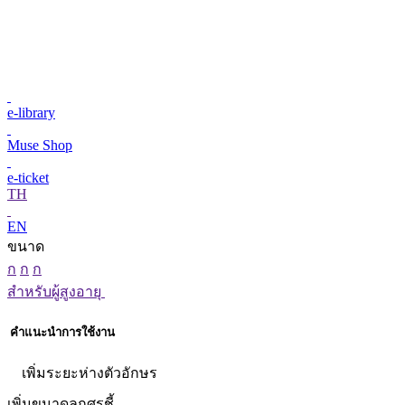
e-library
Muse Shop
e-ticket
TH
EN
ขนาด
ก
ก
ก
สำหรับผู้สูงอายุ
คำแนะนำการใช้งาน
เพิ่มระยะห่างตัวอักษร
เพิ่มขนาดลูกศรชี้