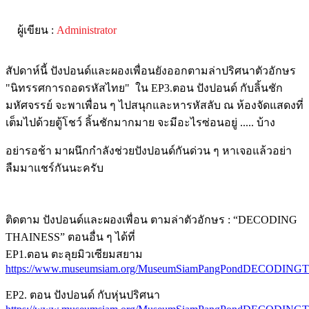
ผู้เขียน :
Administrator
สัปดาห์นี้ ปังปอนด์และผองเพื่อนยังออกตามล่าปริศนาตัวอักษร
"นิทรรศการถอดรหัสไทย" ใน EP3.ตอน ปังปอนด์ กับลิ้นชัก
มหัศจรรย์ จะพาเพื่อน ๆ ไปสนุกและหารหัสลับ ณ ห้องจัดแสดงที่
เต็มไปด้วยตู้โชว์ ลิ้นชักมากมาย จะมีอะไรซ่อนอยู่ ..... บ้าง
อย่ารอช้า มาผนึกกำลังช่วยปังปอนด์กันด่วน ๆ หาเจอแล้วอย่า
ลืมมาแชร์กันนะครับ
ติดตาม ปังปอนด์และผองเพื่อน ตามล่าตัวอักษร : “DECODING
THAINESS” ตอนอื่น ๆ ได้ที่
EP1.ตอน ตะลุยมิวเซียมสยาม
https://www.museumsiam.org/MuseumSiamPangPondDECODIN
EP2. ตอน ปังปอนด์ กับหุ่นปริศนา