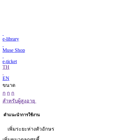
e-library
Muse Shop
e-ticket
TH
EN
ขนาด
ก
ก
ก
สำหรับผู้สูงอายุ
คำแนะนำการใช้งาน
เพิ่มระยะห่างตัวอักษร
เพิ่มขนาดลูกศรชี้