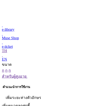
e-library
Muse Shop
e-ticket
TH
EN
ขนาด
ก
ก
ก
สำหรับผู้สูงอายุ
คำแนะนำการใช้งาน
เพิ่มระยะห่างตัวอักษร
เพิ่มขนาดลูกศรชี้