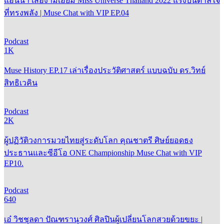
แอนนา เสืองามเอี่ยม Miss Universe Thailand 2022 แรงบันดาลใจ
ที่ทรงพลัง | Muse Chat with VIP EP.04
Podcast
1K
Muse History EP.17 เล่าเรื่องประวัติศาสตร์ แบบฉบับ ดร.วิทย์
สิทธิเวคิน
Podcast
2K
ผู้ปฏิวัติวงการมวยไทยสู่ระดับโลก คุณชาตรี ศิษย์ยอดธง
ประธานและซีอีโอ ONE Championship Muse Chat with VIP
EP10.
Podcast
640
เอ๋ วิชชุลดา ปัณฑรานุวงศ์ ศิลปินผู้เปลี่ยนโลกสวยด้วยขยะ |