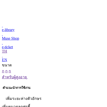
e-library
Muse Shop
e-ticket
TH
EN
ขนาด
ก
ก
ก
สำหรับผู้สูงอายุ
คำแนะนำการใช้งาน
เพิ่มระยะห่างตัวอักษร
เพิ่มขนาดลูกศรชี้