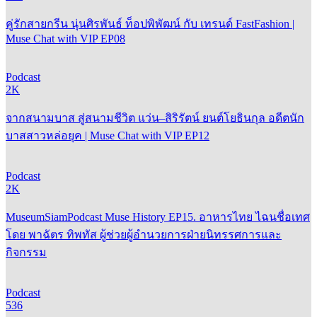
คู่รักสายกรีน นุ่นศิรพันธ์ ท็อปพิพัฒน์ กับ เทรนด์ FastFashion |
Muse Chat with VIP EP08
Podcast
2K
จากสนามบาส สู่สนามชีวิต แว่น–สิริรัตน์ ยนต์โยธินกุล อดีตนัก
บาสสาวหล่อยุค | Muse Chat with VIP EP12
Podcast
2K
MuseumSiamPodcast Muse History EP15. อาหารไทย ไฉนชื่อเทศ
โดย พาฉัตร ทิพทัส ผู้ช่วยผู้อำนวยการฝ่ายนิทรรศการและ
กิจกรรม
Podcast
536