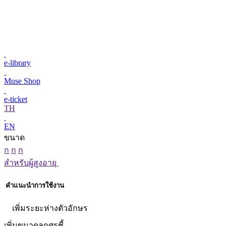
e-library
Muse Shop
e-ticket
TH
EN
ขนาด
ก
ก
ก
สำหรับผู้สูงอายุ
คำแนะนำการใช้งาน
เพิ่มระยะห่างตัวอักษร
เพิ่มขนาดลูกศรชี้