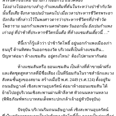
พระนครขึ้นใหม่ ขยายกว้างออกไป แนวคลอง
โอ่งอ่างไปออกบางลำภู กำแพงเดิมที่คั่นในระหว่างป่าช้ากับวัด
นั้นรื้อเสีย จึงกลายเปนบ้านคนไป เมื่อเวลาประหารชีวิตรพระยา
ปังกลิมาที่กล่าวไว้ในพงศาวดารว่าประหารชีวิตรที่ป่าช้าวัด
โพธาราม นอกกำแพงพระนครฝ่ายตะวันออกนั้น ยังเปนกำแพง
เก่าอยู่ ที่ป่าช้าที่ประหารชีวิตรนั้นคือ ที่ห้างแซมสันเดี๋ยวนี้
. . .”
ทีนี้เราก็รู้แล้วว่า ป่าช้าวัดโพธิ์ อยู่นอกกำแพงเมืองเก่า
ธนบุรี ด้านทิศตะวันออกของวัด บริเวณที่เป็นห้างแซมสัน...
ปัญหาต่อมา ห้างแซมสัน อยู่ตรงไหน? ต้องไปตามหากันต่อ
ห้างแซมสันหรือ ยอนแซมสัน เป็นห้างที่ค้าขายผ้าฝรั่ง
และตัดชุดสูทสากลที่มีชื่อเสียง เป็นที่นิยมกันในราชสำนักและวง
สังคมชั้นสูงของสยาม สร้างเมื่อปี พ.ศ. 2449 (ร.ศ.124) ตั้งอยู่ริม
ถนนอัษฎางค์ เชิงสะพานอุบลรัตน์ ต่อมาห้างยอนแซมสัน ได้
ย้ายไปอยู่บริเวณเชิงสะพานผ่านฟ้าลีลาศ หัวถนนหลานหลวง
(พิพิธภัณฑ์พระบาทสมเด็จพระปกเกล้าเจ้าอยู่หัวปัจจุบัน)
ปัจจุบัน บริเวณริมถนนอัษฎางค์ เชิงสะพานอุบลรัตน์