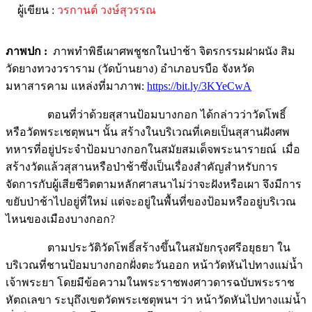
ผู้เขียน :
วรกานต์ วงษ์สุวรรณ
ภาพปก :
ภาพทำพิธีเผาศพชูชกในป่าช้า จิตรกรรมฝาผนัง สิม
วัดยางทวงวราราม (วัดบ้านยาง) อำเภอบรบือ จังหวัด
มหาสารคาม แหล่งที่มาภาพ:
https://bit.ly/3KYeCwA
ตอนที่ว่าด้วยสุสานป้อมบางกอก ได้กล่าวว่าวัดโพธิ์
หรือวัดพระเชตุพนฯ นั้น สร้างในบริเวณที่เคยเป็นสุสานฝังศพ
ทหารที่อยู่ประจำป้อมบางกอกในสมัยสมเด็จพระนารายณ์ เมื่อ
สร้างวัดแล้วสุสานหรือป่าช้าซึ่งเป็นเรื่องสำคัญสำหรับการ
จัดการกับผู้เสียชีวิตตามหลักศาสนาไม่ว่าจะฝังหรือเผา จึงมีการ
ขยับป่าช้าไปอยู่ที่ใหม่ แต่จะอยู่ในพื้นที่ของป้อมหรืออยู่บริเวณ
ไหนของเมืองบางกอก?
ตามประวัติวัดโพธิ์สร้างขึ้นในสมัยกรุงศรีอยุธยา ใน
บริเวณที่ชานป้อมบางกอกฝั่งตะวันออก หน้าวัดหันไปทางแม่น้ำ
เจ้าพระยา โดยมีข้อความในพระราชพงศาวดารฉบับพระราช
หัตถเลขา ระบุถึงเขตวัดพระเชตุพนฯ ว่า หน้าวัดหันไปทางแม่น้ำ