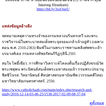
Jaturong Hirankarn)
https://bit.ly/3xsQpeU
แหล่งข้อมูลอ้างอิง
จดหมายเหตุความทรงจำของกรมหลวงนรินทรเทวี และพระ
ราชวิจารณ์ในพระบาทสมเด็จพระจุลจอมเกล้าเจ้าอยู่หัว (เฉพาะ
ตอน พ.ศ. 2310-2363) พิมพ์ในงานพระราชทานเพลิงศพพระเจ้า
บรมวงศ์เธอ กรมหลวงทิพยรัตนกิริฏกุลินี.2501
สมใจ โพธิ์เขียว. การศึกษาวิเคราะห์โคลงดั้นเรื่องปฏิสังขรณ์วัด
พระเชตุพน พระนิพนธ์สมเด็จพระมหาสมณเจ้า กรมพระปรมานุ
ชิตชิโนรส. วิทยานิพนธ์ ศิลปศาสตรมหาบัณฑิต (วรรณคดีไทย)
มหาวิทยาลัยเกษตรศาสตร์. 2550.
https://www.catholichaab.com/main/index.php/research-and-
study/2016-12-14-03-46-25/1538-2017-02-09-08-37-04
ดูทั้งหมด