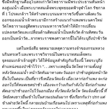
ซึ่งมีหลักฐานคืออุโบสถเก่าวัดโพธารามมีพระประธานหันหน้า
ลงสู่แม่น้ำ เมื่อพระบาทสมเด็จพระพุทธยอดฟ้าจุฬาโลก รัชกาล
ที่ 1 โปรดเกล้าฯ ให้สร้างพระบรมมหาราชวังขึ้นทางฝั่งตะวัน
ออกของแม่น้ำเจ้าพระยามีการสร้างแนวกำแพงพระนครใหม่
วัดโพธารามอยู่ติดพระบรมมหาราชวังทำให้มีการเปลี่ยน
แปลงเขตวัดและเปลี่ยนด้านติดแม่น้ำเป็นหลังวัด ด้านทิศตะวัน
ออกเป็นหน้าวัด...จากพระราชพงศาวดารนี้ไม่ได้ระบุถึงป่าช้าวัด
แต่ในหนังสือ จดหมายเหตุความทรงจำของกรมหลวง
นรินทรเทวี และพระราชวิจารณ์ในพระบาทสมเด็จพระ
จุลจอมเกล้าเจ้าอยู่หัว ได้ให้ข้อมูลสำคัญกับเรื่องนี้ โดยระบุถึง
ตำแหน่งของป่าช้าไว้ว่า “. . .เพราะเหตุนั้น
วัดโพธารามตั้งอยู่
หลังวัดลงแม่น้ำ หน้าวัดหันมาทางตะวันออก ป่าช้าอยู่ต่อหน้าวัด
ยื่นไปในดอน เป็นที่ยาวรีเหมือนวัดแจ้ง เมื่อเวลาก่อกำแพง จะก่อ
ออกไปให้หมดเขตป่าช้า เมืองจะกว้างเกินกำลังไป จึงก่อกำแพง
ตัดเอาป่าช้าออกไปไว้นอกเมือง ทั้งวัดแจ้งวัดโพ วัดแจ้งเดี๋ยวนี้ ที่
วัดยังคงยาวยื่นเข้าไปในสวนเปนอันมาก ซึ่งเรียกกันว่า ปรก แต่
ข้างฝ่ายวัดโพนี้ กลายเปนบ้านเรือนคนไป เพราะเหตุที่ก่อกำแพง