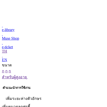
e-library
Muse Shop
e-ticket
TH
EN
ขนาด
ก
ก
ก
สำหรับผู้สูงอายุ
คำแนะนำการใช้งาน
เพิ่มระยะห่างตัวอักษร
เพิ่มขนาดลูกศรชี้