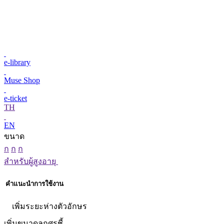
e-library
Muse Shop
e-ticket
TH
EN
ขนาด
ก
ก
ก
สำหรับผู้สูงอายุ
คำแนะนำการใช้งาน
เพิ่มระยะห่างตัวอักษร
เพิ่มขนาดลูกศรชี้