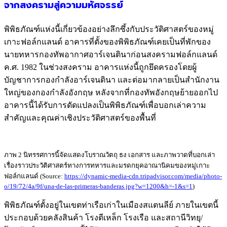
จากสงครามสู่ความมหัศจรรย์
พิพิธภัณฑ์แห่งนี้เกี่ยวข้องอย่างลึกซึ้งกับประวัติศาสตร์ของหมู่
เกาะฟอล์กแลนด์ อาคารที่ตั้งของพิพิธภัณฑ์เคยเป็นที่พักของ
นายทหารกองทัพอากาศอาร์เจนตินาก่อนสงครามฟอล์กแลนด์
ค.ศ. 1982 ในช่วงสงคราม อาคารแห่งนี้ถูกยึดครองโดยผู้
บัญชาการกองกำลังอาร์เจนตินา และต่อมากลายเป็นสำนักงาน
ใหญ่ของกองกำลังอังกฤษ หลังจากที่กองทัพอังกฤษย้ายออกไป
อาคารนี้ได้รับการดัดแปลงเป็นพิพิธภัณฑ์เพื่อบอกเล่าความ
สำคัญและคุณค่าเชิงประวัติศาสตร์ของพื้นที่
ภาพ 2 นิทรรศการนี้จัดแสดงโบราณวัตถุ ธง เอกสาร และภาพวาดที่บอกเล่า
เรื่องราวประวัติศาสตร์ทางการทหารและมรดกยุคอาณานิคมของหมู่เกาะ
ฟอล์กแลนด์ (Source:
https://dynamic-media-cdn.tripadvisor.com/media/photo-
o/19/72/4a/9f/una-de-las-primeras-banderas.jpg?w=1200&h=-1&s=1
)
พิพิธภัณฑ์ตั้งอยู่ในเขตท่าเรือเก่าในเมืองสแตนลีย์ ภายในเขตนี้
ประกอบด้วยคลังสินค้า โรงตีเหล็ก โรงเรือ และสถานีวิทยุ/