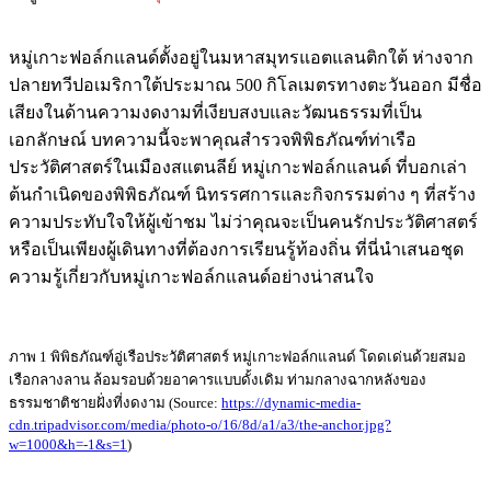
หมู่เกาะฟอล์กแลนด์ตั้งอยู่ในมหาสมุทรแอตแลนติกใต้ ห่างจาก
ปลายทวีปอเมริกาใต้ประมาณ 500 กิโลเมตรทางตะวันออก มีชื่อ
เสียงในด้านความงดงามที่เงียบสงบและวัฒนธรรมที่เป็น
เอกลักษณ์ บทความนี้จะพาคุณสำรวจพิพิธภัณฑ์ท่าเรือ
ประวัติศาสตร์ในเมืองสแตนลีย์ หมู่เกาะฟอล์กแลนด์ ที่บอกเล่า
ต้นกำเนิดของพิพิธภัณฑ์ นิทรรศการและกิจกรรมต่าง ๆ ที่สร้าง
ความประทับใจให้ผู้เข้าชม ไม่ว่าคุณจะเป็นคนรักประวัติศาสตร์
หรือเป็นเพียงผู้เดินทางที่ต้องการเรียนรู้ท้องถิ่น ที่นี่นำเสนอชุด
ความรู้เกี่ยวกับหมู่เกาะฟอล์กแลนด์อย่างน่าสนใจ
ภาพ 1 พิพิธภัณฑ์อู่เรือประวัติศาสตร์ หมู่เกาะฟอล์กแลนด์ โดดเด่นด้วยสมอ
เรือกลางลาน ล้อมรอบด้วยอาคารแบบดั้งเดิม ท่ามกลางฉากหลังของ
ธรรมชาติชายฝั่งที่งดงาม (Source:
https://dynamic-media-
cdn.tripadvisor.com/media/photo-o/16/8d/a1/a3/the-anchor.jpg?
w=1000&h=-1&s=1
)