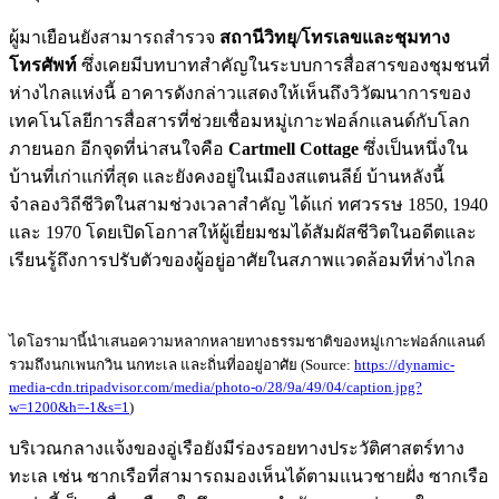
ผู้มาเยือนยังสามารถสำรวจ
สถานีวิทยุ/โทรเลขและชุมทาง
โทรศัพท์
ซึ่งเคยมีบทบาทสำคัญในระบบการสื่อสารของชุมชนที่
ห่างไกลแห่งนี้ อาคารดังกล่าวแสดงให้เห็นถึงวิวัฒนาการของ
เทคโนโลยีการสื่อสารที่ช่วยเชื่อมหมู่เกาะฟอล์กแลนด์กับโลก
ภายนอก อีกจุดที่น่าสนใจคือ
Cartmell Cottage
ซึ่งเป็นหนึ่งใน
บ้านที่เก่าแก่ที่สุด และยังคงอยู่ในเมืองสแตนลีย์ บ้านหลังนี้
จำลองวิถีชีวิตในสามช่วงเวลาสำคัญ ได้แก่ ทศวรรษ 1850, 1940
และ 1970 โดยเปิดโอกาสให้ผู้เยี่ยมชมได้สัมผัสชีวิตในอดีตและ
เรียนรู้ถึงการปรับตัวของผู้อยู่อาศัยในสภาพแวดล้อมที่ห่างไกล
ไดโอรามานี้นำเสนอความหลากหลายทางธรรมชาติของหมู่เกาะฟอล์กแลนด์
รวมถึงนกเพนกวิน นกทะเล และถิ่นที่ออยู่อาศัย (Source:
https://dynamic-
media-cdn.tripadvisor.com/media/photo-o/28/9a/49/04/caption.jpg?
w=1200&h=-1&s=1
)
บริเวณกลางแจ้งของอู่เรือยังมีร่องรอยทางประวัติศาสตร์ทาง
ทะเล เช่น ซากเรือที่สามารถมองเห็นได้ตามแนวชายฝั่ง ซากเรือ