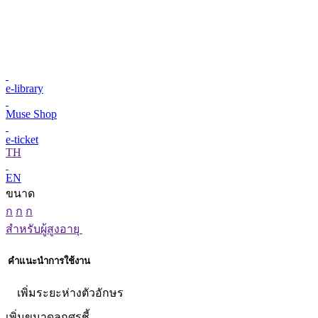
e-library
Muse Shop
e-ticket
TH
EN
ขนาด
ก
ก
ก
สำหรับผู้สูงอายุ
คำแนะนำการใช้งาน
เพิ่มระยะห่างตัวอักษร
เพิ่มขนาดลูกศรชี้