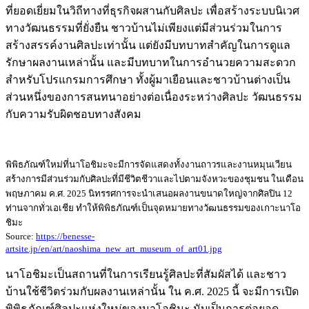
ที่ยอดเยี่ยมในวิถีทางที่ธุรกิจผสานกับศิลปะ เพื่อสร้างระบบนิเวศ
ทางวัฒนธรรมที่ยั่งยืน ชาวบ้านไม่เพียงแต่มีส่วนร่วมในการ
สร้างสรรค์งานศิลปะเท่านั้น แต่ยังมีบทบาทสำคัญในการดูแล
รักษาผลงานเหล่านั้น และมีบทบาทในการอำนวยความสะดวก
สำหรับโปรแกรมการศึกษา ทั้งผู้มาเยือนและชาวบ้านต่างเป็น
ส่วนหนึ่งของการสนทนาอย่างต่อเนื่องระหว่างศิลปะ วัฒนธรรม
กับความรับผิดชอบทางสังคม
พิพิธภัณฑ์ใหม่ที่นาโอชิมะจะมีการจัดแสดงทั้งงานถาวรและงานหมุนเวียน
สร้างการมีส่วนร่วมกับศิลปะที่มีชีวิตชีวาและไปตามจังหวะของชุมชน ในเดือน
พฤษภาคม ค.ศ. 2025 นิทรรศการจะนำเสนอผลงานขนาดใหญ่จากศิลปิน 12
ท่านจากทั่วเอเชีย ทำให้พิพิธภัณฑ์เป็นจุดหมายทางวัฒนธรรมของเกาะนาโอ
ชิมะ
Source:
https://benesse-
artsite.jp/en/art/naoshima_new_art_museum_of_art01.jpg
นาโอชิมะเป็นสถานที่ในการเรียนรู้ศิลปะที่สัมผัสได้ และชาว
บ้านใช้ชีวิตร่วมกับผลงานเหล่านั้น ใน ค.ศ. 2025 นี้ จะมีการเปิด
พิพิธภัณฑ์ศิลปะแห่งใหม่ของนาโอชิมะ นับเป็นการต่อยอด