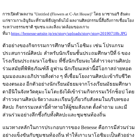
การเปิดตัวผลงาน "Untitled (Flowers at C-Art House)" โดย มาซานอริ ฮันดะ
แก่ชาวเกาะอินูจิมะที่ร่วมพิธีปลูกต้นไม้ ผลงานศิลปกรรมนี้สื่อถึงการเชื่อมโยง
ระหว่างธรรมชาติ ชุมชน และสิ่งแวดล้อมของเกาะ
ที่มา
https://benesse-artsite.jp/en/story/uploads/story/story20190718b.JPG
ตัวอย่างของกิจกรรมการศึกษาที่นาโอชิมะ เช่น โปรแกรม
ประสบการณ์ศิลปะ สำหรับนักเรียนชั้นประถมศึกษาปีที่ 6 ของ
โรงเรียนประถมนาโอชิมะ ที่ซึ่งนักเรียนจะได้สำรวจงานศิลปะ
ร่วมสมัยที่พิพิธภัณฑ์ลี อูฟาน นักเรียนเหล่านี้มีโอกาสถ่ายทอด
มุมมองและอภิปรายสิ่งต่าง ๆ ที่เชื่อมโยงงานศิลปะเข้ากับชีวิต
ของตนเอง อีกตัวอย่างนักเรียนมัธยมจากโรงเรียนมัธยมศึกษา
ดาอีนิในจังหวัดคุมะโมโตะยังได้เข้าร่วมกิจกรรมเวิร์กช็อป โดย
สำรวจงานศิลปะจัดวางและเรียนรู้เกี่ยวกับสังคมในบริบทของ
ศิลปะ กิจกรรมเหล่านี้ท้าทายให้ผู้ชมสังเกต ตั้งคำถาม และมี
ส่วนร่วมอย่างลึกซึ้งกับทั้งศิลปะและชุมชนท้องถิ่น
แนวทางหลักในการประกอบการของ Benesse คือการมีส่วนร่วม
อย่างแข็งขันกับชุมชนท้องถิ่น ทำให้เกาะนาโอชิมะเป็นตัวอย่าง