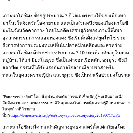
เกาะนาโอชิมะ ตั้งอยู่ประมาณ 3 กิโลเมตรทางใต้ของเมืองทา
มาโนะในจังหวัดโอคายามะ และเป็นส่วนหนึ่งของเมืองนาโอชิ
มะในจังหวัดคากาวะ โดยในอดีต เศรษฐกิจของเกาะนี้พึ่งพา
อุตสาหกรรมการหลอมทองแดง ซึ่งเริ่มต้นตั้งแต่ยุคไทโช รวม
ถึงการทำการประมงทะเลที่เน้นปลาหมึกเหลืองและสาหร่าย
เกาะนาโอชิมะมีประชากรประมาณ 3,100 คนที่อาศัยอยู่ในสาม
หมู่บ้าน ได้แก่ มิยะโนอุระ ซึ่งเป็นท่าจอดเรือหลัก, ฮมมูระ ซึ่งมี
สถาปัตยกรรมที่ได้รับแรงบันดาลใจจากเมืองปราสาทริม
ทะเลในยุคสงครามญี่ปุ่น และซุมูระ ซึ่งเป็นท่าเรือประมงโบราณ
"Porte vers l'infini" โดย ลี อูฟาน ประติมากรรมที่เชื้อเชิญผู้ชมเดินผ่านเพื่อ
สัมผัสความงดงามของธรรมชาติในมุมมองใหม่ กระตุ้นความรู้สึกหลากหลาย
ในทุกก้าวที่ก้าวผ่าน
ที่มา
https://benesse-artsite.jp/en/story/uploads/story/story20190717.JPG
เกาะนาโอชิมะมีความสำคัญทางยุทธศาสตร์ตั้งแต่สมัยเอโดะ