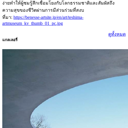
ง่ายทำให้ผู้ชมรู้สึกเชื่อมโยงกับโลกธรรมชาติและสัมผัสถึง
ความสุขของชีวิตผ่านการมีส่วนร่วมที่สงบ
ที่มา:
https://benesse-artsite.jp/en/art/teshima-
artmuseum_kv_thumb_01_pc.jpg
ดูทั้งหมด
แกลเลอรี่